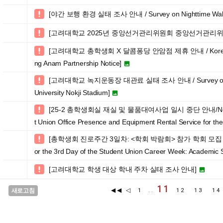
[야간 보행 환경 실태 조사 안내 / Survey on Nighttime Walkin

[고려대학교 2025년 중앙선거관리위원회 중앙선거관리위

[고려대학교 총학생회 X 달콤퐁당 안암점 제휴 안내 / Korea Unive

ng Anam Partnership Notice]

[고려대학교 녹지운동장 대관료 실태 조사 안내 / Survey on the U

University Nokji Stadium]

[25-2 총학생회실 재실 및 물품대여사업 일시 중단 안내/Notice on

t Union Office Presence and Equipment Rental Service for t
[총학생회 진로주간 3일차: <학회 박람회> 참가 학회 모집 / Recruit

or the 3rd Day of the Student Union Career Week: Academic S
[고려대학교 학생 대상 학내 주차 실태 조사 안내]


11
◀◀
◁
새로고침
1
..
12
13
1