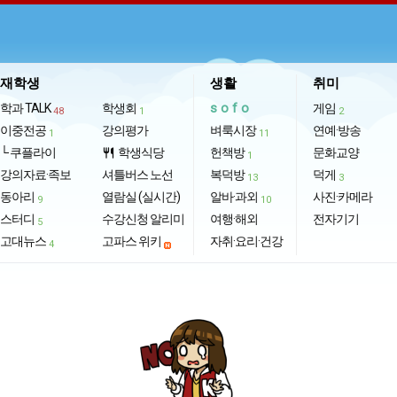
재학생
생활
취미
sofo
학과 TALK
학생회
게임
48
1
2
이중전공
강의평가
벼룩시장
연예·방송
1
11
└ 쿠플라이
학생식당
헌책방
문화교양
restaurant
1
강의자료·족보
셔틀버스 노선
복덕방
덕게
13
3
동아리
열람실 (실시간)
알바·과외
사진·카메라
9
10
스터디
수강신청 알리미
여행·해외
전자기기
5
고대뉴스
고파스 위키
자취·요리·건강
4