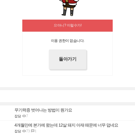
으아니? 이럴수가!
이용 권한이 없습니다.
무기력증 벗어나는 방법이 뭔가요

7
잡담
4개월만에 본가에 왔는데 12살 돼지 아재 때문에 너무 덥네요

73
1

잡담