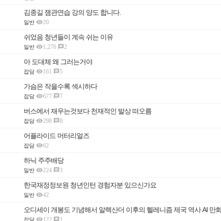
김종길 잼관연습 강의 양도 합니다.

20
일반
쉬었음 청년들이 계속 쉬는 이유

1,276
2

일반
아 도대체 왜 그러는거야

161
5

잡담
가슴은 작을수록 섹시하다

677
7

잡담
버스에서 재우는것보다 천재적인 발상 떠오름

298
8

잡담
어플라이드 머터리얼즈

62
잡담
하닉 주주배당

224
3

일반
한국재정정보원 청년인턴 경험자분 있으신가요

42
일반

122
1

잡담