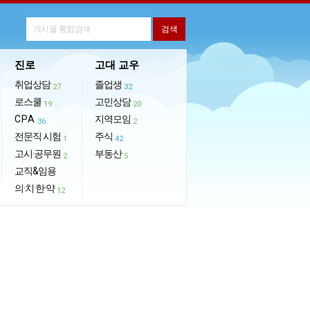
진로
고대 교우
취업상담
졸업생
27
32
로스쿨
고민상담
19
20
CPA
지역모임
36
2
전문직 시험
주식
1
42
고시·공무원
부동산
2
5
교직&임용
의·치·한·약
12