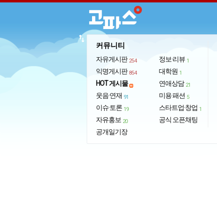
import_export
커뮤니티
자유게시판
정보·리뷰
254
1
익명게시판
대학원
854
1
HOT 게시물
연애상담
21
웃음·연재
미용·패션
91
5
이슈·토론
스타트업·창업
19
1
자유홍보
공식 오픈채팅
20
공개일기장