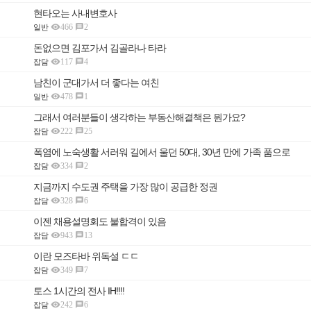
현타오는 사내변호사

466
2

일반
돈없으면 김포가서 김골라나 타라

117
4

잡담
남친이 군대가서 더 좋다는 여친

478
1

일반
그래서 여러분들이 생각하는 부동산해결책은 뭔가요?

222
25

잡담
폭염에 노숙생활 서러워 길에서 울던 50대, 30년 만에 가족 품으로

334
2

잡담
지금까지 수도권 주택을 가장 많이 공급한 정권

328
6

잡담
이젠 채용설명회도 불합격이 있음

943
13

잡담
이란 모즈타바 위독설 ㄷㄷ

349
7

잡담
토스 1시간의 전사 IH!!!!

242
6

잡담