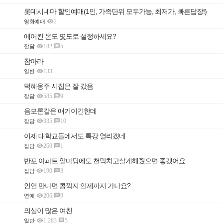
롯데시네마 할인예매(1인, 가족단위 모두가능, 최저가, 빠른답장!)

2
영화예매
에어컨 온도 몇도로 설정하세요?

182
5

잡담
참아라

133
일반
덕혜옹주 시집은 잘 갔음

585
9

잡담
음모론같은 얘기이긴한데

335
10

잡담
이제 대학교들에서도 특강 열리겠네

260
1

잡담
반포 아파트 앞마당에도 천막치고살게해줬으면 좋겠어요

190
3

잡담
인연 만나면 콩깍지 언제까지 가나요?

206
9

연애
의심이 많은 여친

1,283
5

일반