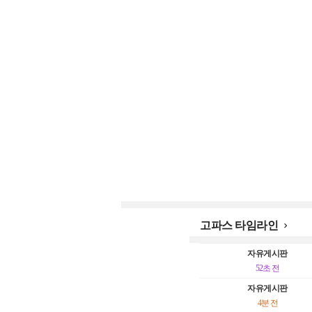
고파스 타임라인

자유게시판
52초 전
자유게시판
4분 전