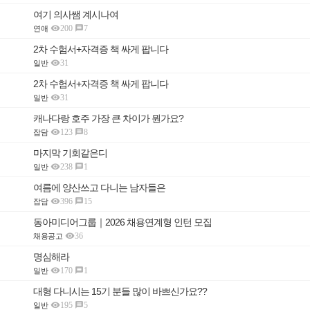
여기 의사쌤 계시나여

200
7

연애
2차 수험서+자격증 책 싸게 팝니다

31
일반
2차 수험서+자격증 책 싸게 팝니다

31
일반
캐나다랑 호주 가장 큰 차이가 뭔가요?

123
8

잡담
마지막 기회같은디

238
1

일반
여름에 양산쓰고 다니는 남자들은

396
15

잡담
동아미디어그룹｜2026 채용연계형 인턴 모집

36
채용공고
명심해라

170
1

일반
대형 다니시는 15기 분들 많이 바쁘신가요??

195
5

일반