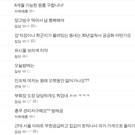
6개월 가능한 원룸 구합니다!

1
자취/원룸
망고빙수 먹어서 넘 행복해여

96
4

잡담
걍 직장이나 학군지가 몰려있는 동네는 30년걸쳐서 공공화 어떤가요

90
2

잡담
유시몰 보라색 치약

0
일반
오늘밤에는

32
일반
인프제 여자는 원래 오랫동안 알아가나요??

11
연애
부회장 도장 당당하게도 찍었네 ㅆㅂ ㅋㅋㅋ

307
2

잡담
총무 관리자구해요^^ 방제공

8
자취/원룸
근데 서울 아파트 무한공급하고 집값이 토막나서 과거 가격으로 돌아가면 

177
9

잡담