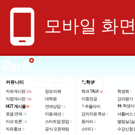
phone_android
모바일 화
으로 보기
커뮤니티
재학생
자유게시판
정보·리뷰
학과 TALK
학생회
202
54
1
익명게시판
대학원
이중전공
강의평가
733
학생식
HOT 게시물
연애상담
└ 쿠플라이
restaurant
13
웃음·연재
미용·패션
강의자료·족보
셔틀버스 
72
5
1
이슈·토론
스타트업·창업
동아리
열람실 (실
18
1
6
자유홍보
공식 오픈채팅
스터디
수강신청 
9
1