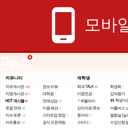
phone_android
모바일
커뮤니티
재학생
자유게시판
정보·리뷰
학과 TALK
학생회
243
39
1
익명게시판
대학원
이중전공
강의평가
817
1
1
학생식
HOT 게시물
연애상담
└ 쿠플라이
restaurant
20
웃음·연재
미용·패션
강의자료·족보
셔틀버스 
90
5
이슈·토론
스타트업·창업
동아리
열람실 (실
24
3
11
자유홍보
공식 오픈채팅
스터디
수강신청 
23
5