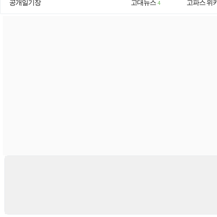
공개일기장
고대뉴스
고파스 위
4