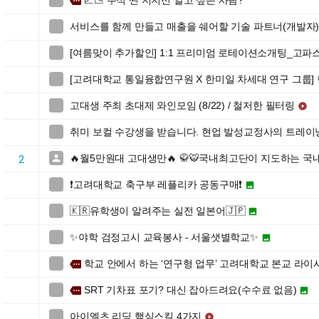
📈📉 주식 찐 지지선 알고 싶은 사람?

more
서비스를 함께 만들고 매출을 쉐어할 기술 파트너(개발자

[여름맞이 추가할인] 1:1 프리미엄 로테이션소개팅_고파

[고려대학교 통일융합연구원 X 한미일 차세대 연구 그룹]

고대생 주최 초대제 와인모임 (8/22) / 철저한 필터링


취미 보컬 수강생을 받습니다. 현업 발성교정사의 트레이

🔥월5만원대 고대생만🔥 🥋🐯국내최고단이 지도하는 국

2
❗️고려대학교 축구부 레플리카 공동구매❗️


🇰🇷유학생이 알려주는 실전 일본어🇯🇵


✨야학 검정고시 교육봉사 - 서울샛별학교✨


학교 안에서 하는 ‘연구형 업무’ 고려대학교 본교 라이

more
SRT 기차표 포기? 대신 잡아드려요(수수료 없음)

more

아이엘츠 리딩 핵심스킬 4가지

