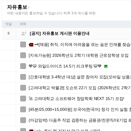
자유홍보
F
어떤 내용이든 홍보하실 수 있습니다. 하루 3개 게시물 제한.
댓글
제목

[공지] 자유홍보 게시판 이용안내
6
🗝️[채용] 취직, 이직에 어려움을 겪는 숨은 인재를 찾습니

more
[지속가능원] 2026학년도 2학기 대학원 근로장학생 모집

💙🐯 와일드아이즈 14.5기 리크루팅 🐯💙


[간호대학생 3-4학년 대상] 설문 참여자 모집(모바일 상품

[고려대학교 박물관] 도슨트 22기 모집 (2026학년도 2학기

🚀 고려대학교 소프트웨어 창업학회 NEXT 15기 모집!

[45분/25,000+15,000원] 모국어(한국어) 청각 인지 실

(마감임박) 다음주 직업 검증하는 금융권/전문직/대기업
