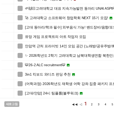
🌱🙌🏻고려대학교 대표 지속가능발전 동아리 UNAI ASPIR

🚀 고려대학교 소프트웨어 창업학회 NEXT 15기 모집!


[고대 동아리/학과 필수] 외부음식 가능! 밴드장비/음향/

유망 게임 프로젝트의 아트 작업자 모집

안암역 근처 프라이빗 14인 모임 공간 (노래방/공유주방/

✨ 2026학년도 2학기 고려대학교 남북대학생연합 북한

🐯26-2 ALC recruitment🐯


3in1 킥보드 와디즈 펀딩 추천


(어학과정) 2026학년도 재학생 어학 강좌 집중 패키지 

[고대/안암] 24시 팀플룸(블루워크)


1
새로고침
◀◀ ◁
2
3
4