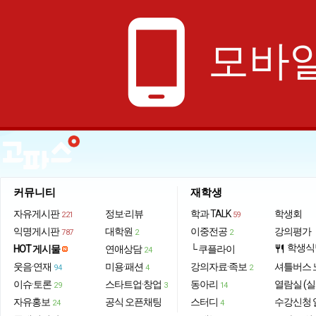
phone_android
모바일
커뮤니티
재학생
자유게시판
정보·리뷰
학과 TALK
학생회
221
59
익명게시판
대학원
이중전공
강의평가
787
2
2
학생식
HOT 게시물
연애상담
└ 쿠플라이
restaurant
24
웃음·연재
미용·패션
강의자료·족보
셔틀버스 
94
4
2
이슈·토론
스타트업·창업
동아리
열람실 (실
29
3
14
자유홍보
공식 오픈채팅
스터디
수강신청 
24
4