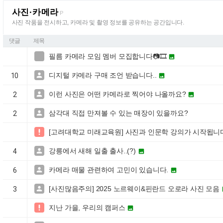
사진·카메라
P
사진 작품을 전시하고, 카메라 및 촬영 정보를 공유하는 공간입니다.
댓글
제목
필름 카메라 모임 멤버 모집합니다📷🎞️


디지털 카메라 구매 조언 받습니다..

10

이런 사진은 어떤 카메라로 찍어야 나올까요?

2

삼각대 직접 만져볼 수 있는 매장이 있을까요?

2
[고려대학교 미래교육원] 사진과 인문학 강의가 시작됩니

강릉에서 새해 일출 출사..(?)

4

카메라 매물 관련하여 고민이 있습니다.

6

[사진많음주의] 2025 노르웨이&핀란드 오로라 사진 모음

3
지난 가을, 우리의 캠퍼스

