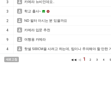
카메라 뉴비인데요..

3
학교 출사~

3


ND 필터 아시는 분 있을까요

2
카메라 입문 추천

4
여행용 카메라

9
핫셀 500CM을 사려고 하는데, 팁이나 주의해야 할 만한 

4
1
새로고침
◀◀ ◁
2
3
4