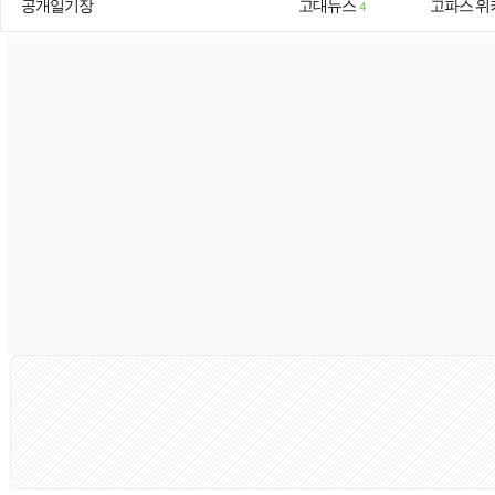
공개일기장
고대뉴스
고파스 위
4