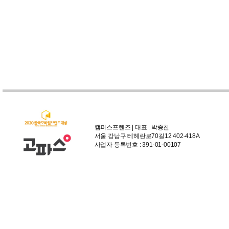
캠퍼스프렌즈 | 대표 : 박종찬
서울 강남구 테헤란로70길12 402-418A
사업자 등록번호 : 391-01-00107