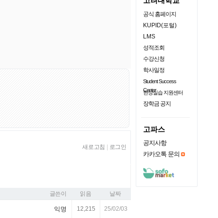
고려대학교
공식 홈페이지
KUPID(포털)
LMS
성적조회
수강신청
학사일정
Student Success
Center
현장실습 지원센터
장학금 공지
고파스
공지사항
새로고침
|
로그인
카카오톡 문의
글쓴이
읽음
날짜
익명
12,215
25/02/03