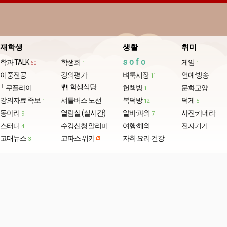
재학생
생활
취미
sofo
학과 TALK
학생회
게임
60
1
1
이중전공
강의평가
벼룩시장
연예·방송
11
학생식당
└ 쿠플라이
restaurant
헌책방
문화교양
1
강의자료·족보
셔틀버스 노선
복덕방
덕게
1
12
5
동아리
열람실 (실시간)
알바·과외
사진·카메라
9
7
스터디
수강신청 알리미
여행·해외
전자기기
4
고대뉴스
고파스 위키
자취·요리·건강
3