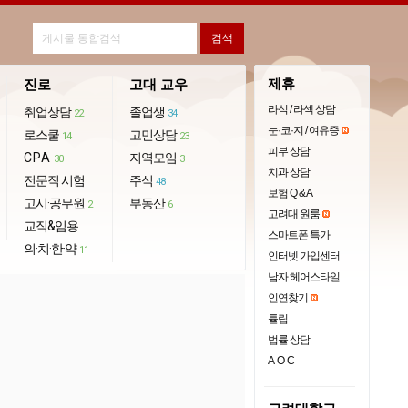
제휴
진로
고대 교우
라식 / 라섹 상담
취업상담
졸업생
22
34
눈·코·지 / 여유증
로스쿨
고민상담
14
23
피부 상담
CPA
지역모임
30
3
치과 상담
전문직 시험
주식
48
보험 Q & A
고시·공무원
부동산
2
6
고려대 원룸
교직&임용
스마트폰 특가
의·치·한·약
11
인터넷 가입센터
남자 헤어스타일
인연찾기
튤립
법률 상담
AOC