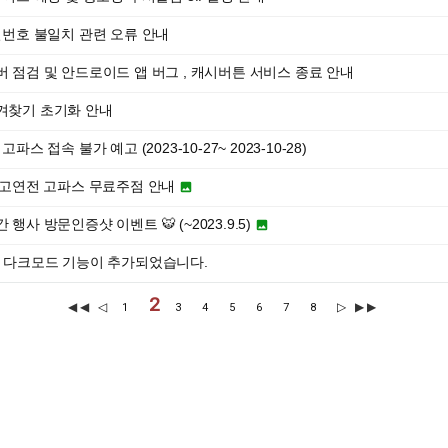
밀번호 불일치 관련 오류 안내
 점검 및 안드로이드 앱 버그 , 캐시버튼 서비스 종료 안내
겨찾기 초기화 안내
고파스 접속 불가 예고 (2023-10-27~ 2023-10-28)
정기고연전 고파스 무료주점 안내

 행사 방문인증샷 이벤트 🐯 (~2023.9.5)

스 다크모드 기능이 추가되었습니다.
2
◀◀
◁
▷
▶▶
1
3
4
5
6
7
8