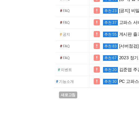
[공지] 비

#
FAQ
추천 23
고파스 서버

#
FAQ
추천 37
게시판 즐

#
공지
추천 55
[서버점검] 

#
FAQ
추천 83
2023 

#
FAQ
추천 67
김준엽 주간

#
이벤트
추천 20
PC 고파

#
기능소개
추천 30
새로고침