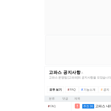
고파스 공지사항
A
고파스 운영팀 [고파파]의 공지사항을 모았습니다
모두 보기
#
FAQ
#
기능소개
#
공지
분류
댓글
제목
고파스 내

#
FAQ
추천 36