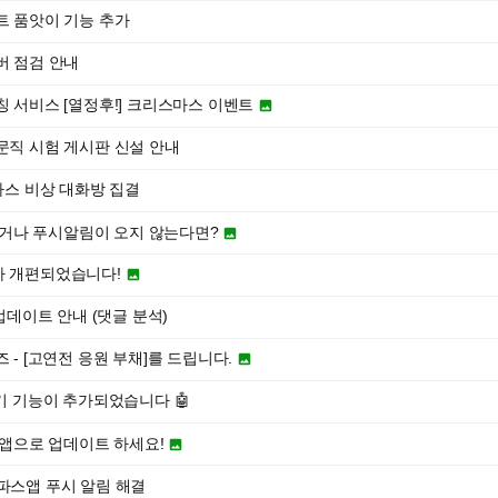
트 품앗이 기능 추가
버 점검 안내
칭 서비스 [열정후!] 크리스마스 이벤트

문직 시험 게시판 신설 안내
파스 비상 대화방 집결
거나 푸시알림이 오지 않는다면?

 개편되었습니다!

 업데이트 안내 (댓글 분석)
 - [고연전 응원 부채]를 드립니다.

기 기능이 추가되었습니다 🤖
앱으로 업데이트 하세요!

고파스앱 푸시 알림 해결