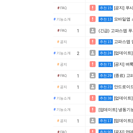
[공지] 

#
FAQ
추천 15
모바일앱 

#
기능소개
추천 13
(긴급) 고파스앱 

#
FAQ
1
고파스앱 

#
공지
추천 15
[업데이트

#
기능소개
2
추천 24
[공지] 벼

#
공지
추천 71
(종료) 고

#
FAQ
1
추천 29
안드로이드

#
공지
1
추천 23
[업데이트

#
기능소개
추천 38
[업데이트] 냉동기

#
기능소개
[업데이트]

#
공지
1
추천 17
[공지] 업

#
FAQ
추천 90