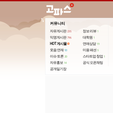
import_export
커뮤니티
자유게시판
정보·리뷰
235
1
익명게시판
대학원
796
1
HOT 게시물
연애상담
19
웃음·연재
미용·패션
93
5
이슈·토론
스타트업·창업
20
1
자유홍보
공식 오픈채팅
14
공개일기장