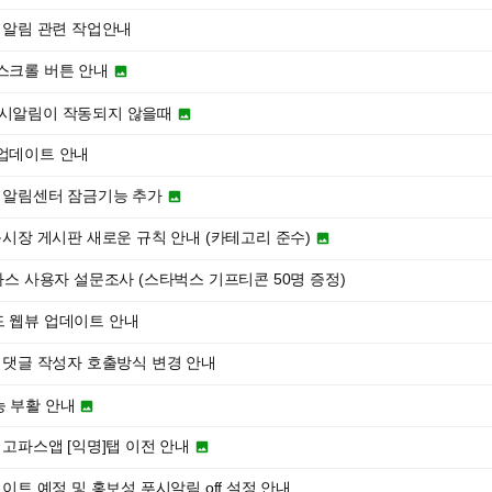
푸시알림 관련 작업안내
스크롤 버튼 안내

푸시알림이 작동되지 않을때

업데이트 안내
] 알림센터 잠금기능 추가

룩시장 게시판 새로운 규칙 안내 (카테고리 준수)

파스 사용자 설문조사 (스타벅스 기프티콘 50명 증정)
 웹뷰 업데이트 안내
] 댓글 작성자 호출방식 변경 안내
능 부활 안내

 고파스앱 [익명]탭 이전 안내

데이트 예정 및 홍보성 푸시알림 off 설정 안내