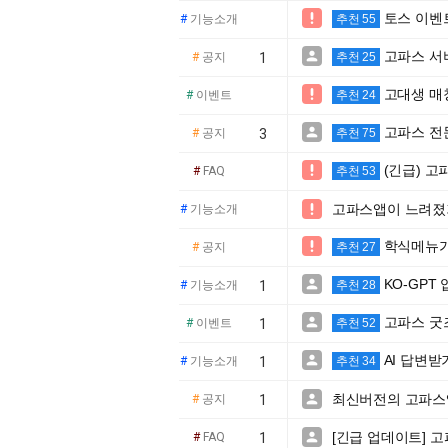
토스 이벤

#
기능소개
추천 55
고파스 서

#
공지
1
추천 25
고대생 매

#
이벤트
추천 24
고파스 전

#
공지
3
추천 75
(긴급) 고

#
FAQ
추천 53
고파스앱이 느려졌

#
기능소개
학식메뉴가

#
공지
추천 27
KO-GPT

#
기능소개
1
추천 28
고파스 굿즈

#
이벤트
1
추천 52
AI 답변받

#
기능소개
1
추천 34
최신버전의 고파스

#
공지
1
[긴급 업데이트] 

#
FAQ
1