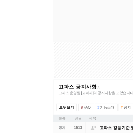
고파스 공지사항
A
고파스 운영팀 [고파파]의 공지사항을 모았습니다
모두 보기
#
FAQ
#
기능소개
#
공지
분류
댓글
제목

고파스 강등기준 
1513
공지