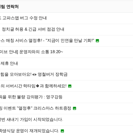
영팀 연락처
 고파스앱 버그 수정 안내
게 정치글 허용 & 긴급 서버 점검 안내
파스 매칭 서비스 열정후! - "지금이 인연을 만날 기회!"

이브 안내] 운영자와의 소통 18:20~
규제휴 안내
힘을 모아보아요! 🌭 영철버거 장학금
의 서버시간 럭타임🍀과 함께하세요!

득을 위한 불량 강의평가 : 영구강등
칭 이벤트 "열정후" 크리스마스 하트증정

6학번 새내기 가입이 시작되었습니다.
학생식당 운영이 재개되었습니다.
