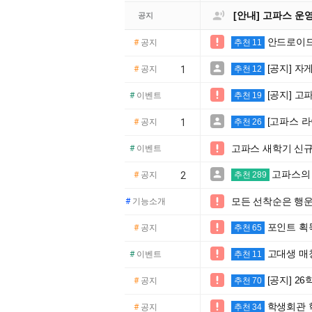

[안내] 고파스 운
공지
안드로이드

#
공지
추천 11
[공지] 자

#
공지
1
추천 12
[공지] 고

#
이벤트
추천 19
[고파스 라

#
공지
1
추천 26
고파스 새학기 신

#
이벤트
고파스의 

#
공지
2
추천 289
모든 선착순은 행운

#
기능소개
포인트 획

#
공지
추천 65
고대생 매

#
이벤트
추천 11
[공지] 2

#
공지
추천 70
학생회관 

#
공지
추천 34