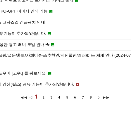
벚꽃 이벤트 & 고파스 프리미엄 서비스 출시

 KO-GPT 이미지 인식 기능

 고파스앱 긴급패치 안내
약 기능이 추가되었습니다.

상단 광고 배너 도입 안내 📢

펑/설문/홍보/사회이슈글/추천인/지인할인/레퍼럴 등 제재 안내 (2024-07
우미 [고수.] 를 써보세요.

 영상(릴스) 공유 기능이 추가되었습니다.

1
◀◀ ◁
▷
▶▶
2
3
4
5
6
7
8