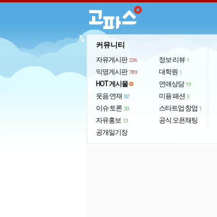
import_export
커뮤니티
자유게시판
정보·리뷰
236
1
익명게시판
대학원
789
1
HOT 게시물
연애상담
19
웃음·연재
미용·패션
92
5
이슈·토론
스타트업·창업
20
1
자유홍보
공식 오픈채팅
13
공개일기장