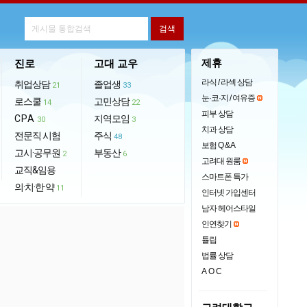
제휴
진로
고대 교우
라식 / 라섹 상담
취업상담
졸업생
21
33
눈·코·지 / 여유증
로스쿨
고민상담
14
22
피부 상담
CPA
지역모임
30
3
치과 상담
전문직 시험
주식
48
보험 Q & A
고시·공무원
부동산
2
6
고려대 원룸
교직&임용
스마트폰 특가
의·치·한·약
11
인터넷 가입센터
남자 헤어스타일
인연찾기
튤립
법률 상담
AOC