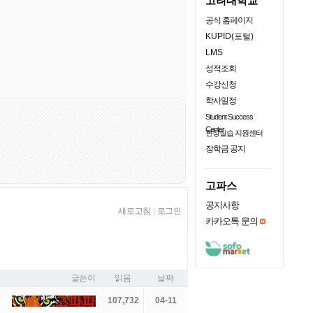
고려대학교
공식 홈페이지
KUPID(포털)
LMS
성적조회
수강신청
학사일정
Student Success
Center
현장실습 지원센터
장학금 공지
고파스
공지사항
새로고침
|
로그인
카카오톡 문의
글쓴이
읽음
날짜
107,732
04-11