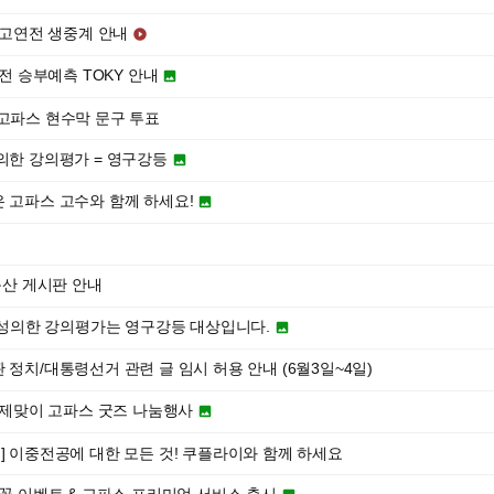
기고연전 생중계 안내

연전 승부예측 TOKY 안내

 고파스 현수막 문구 투표
의한 강의평가 = 영구강등

 고파스 고수와 함께 하세요!

동산 게시판 안내
무성의한 강의평가는 영구강등 대상입니다.

정치/대통령선거 관련 글 임시 허용 안내 (6월3일~4일)
대동제맞이 고파스 굿즈 나눔행사

이] 이중전공에 대한 모든 것! 쿠플라이와 함께 하세요