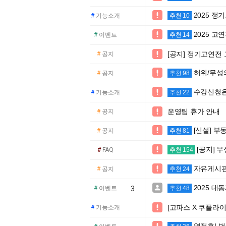
2025 정

#
기능소개
추천 10
2025 고

#
이벤트
추천 14
[공지] 정기고연전

#
공지
허위/무성

#
공지
추천 98
수강신청은

#
기능소개
추천 22
운영팀 휴가 안내

#
공지
[신설] 부

#
공지
추천 81
[공지] 

#
FAQ
추천 154
자유게시판 

#
공지
추천 24
2025 

#
이벤트
3
추천 48
[고파스 X 쿠플라

#
기능소개