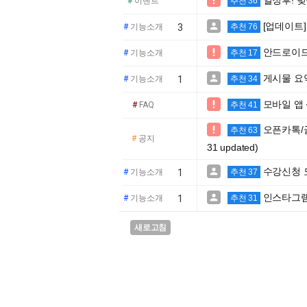
열정후! 

#
이벤트
추천 36
[업데이트]

#
기능소개
3
추천 76
안드로이드

#
기능소개
추천 17
게시물 요

#
기능소개
1
추천 34
모바일 앱 

#
FAQ
추천 41
오픈카톡/글

추천 63
#
공지
31 updated)
수강신청 도

#
기능소개
1
추천 37
인스타그램

#
기능소개
1
추천 31
새로고침