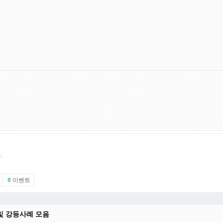
.
#
이벤트
및 강등사례 모음