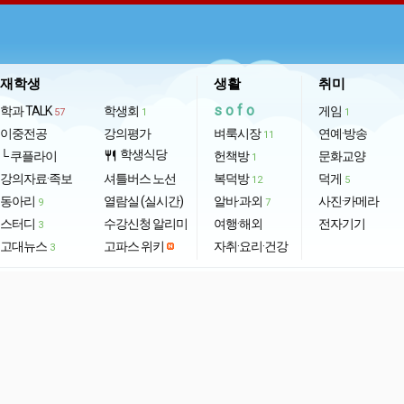
재학생
생활
취미
sofo
학과 TALK
학생회
게임
57
1
1
이중전공
강의평가
벼룩시장
연예·방송
11
학생식당
└ 쿠플라이
restaurant
헌책방
문화교양
1
강의자료·족보
셔틀버스 노선
복덕방
덕게
12
5
동아리
열람실 (실시간)
알바·과외
사진·카메라
9
7
스터디
수강신청 알리미
여행·해외
전자기기
3
고대뉴스
고파스 위키
자취·요리·건강
3