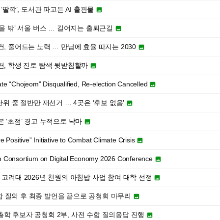
‘딸깍’, 도서관 파고든 AI 출판물

서울 밖’ 서울 버스 … 길어지는 출퇴근길

, 줄어드는 노력 … 만남에 효율 따지는 2030

편, 학생 진로 탐색 뒷받침할까

 “Chojeom” Disqualified, Re-election Cancelled

단위 중 절반만 재선거 … 4곳은 ‘후보 없음’

본 ‘초점’ 경고 누적으로 낙마

ositive” Initiative to Combat Climate Crisis

Consortium on Digital Economy 2026 Conference

... 고려대 2026년 천원의 아침밥 사업 참여 대학 선정

 수합 질의 후 최종 발언을 끝으로 공청회 마무리

6대 총학 후보자 공청회 2부, 사전 수합 질의응답 진행
