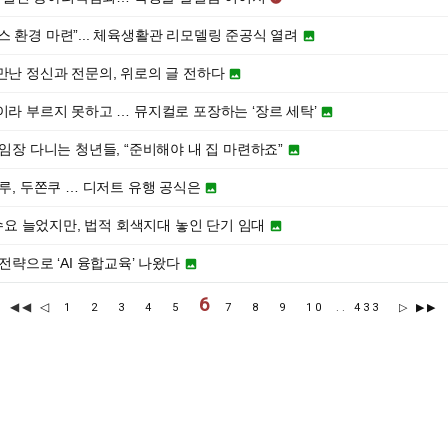
캠퍼스 환경 마련”... 체육생활관 리모델링 준공식 열려

만난 정신과 전문의, 위로의 글 전하다

이라 부르지 못하고 … 뮤지컬로 포장하는 ‘장르 세탁’

 임장 다니는 청년들, “준비해야 내 집 마련하죠”

후루, 두쫀쿠 … 디저트 유행 공식은

 수요 늘었지만, 법적 회색지대 놓인 단기 임대

전략으로 ‘AI 융합교육’ 나왔다

6
◀◀
◁
1
2
3
4
5
7
8
9
10
..
433
▷
▶▶