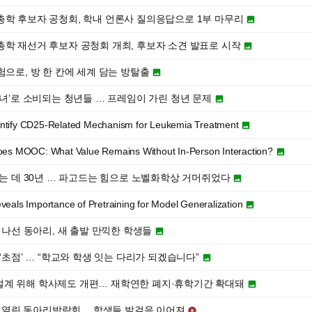
6대 총학 후보자 공청회, 학내 언론사 질의응답으로 1부 마무리

6대 총학 재선거 후보자 공청회 개최, 후보자 소견 발표로 시작

험으로, 방 한 칸에 세계 담는 방탈출

대녀’로 소비되는 청년들 … 프레임이 가린 청년 문제

ntify CD25-Related Mechanism for Leukemia Treatment

oes MOOC: What Value Remains Without In-Person Interaction?

찾는 데 30년 … 파고드는 힘으로 노벨화학상 거머쥐었다

eals Importance of Pretraining for Model Generalization

아 나선 동아리, 새 출발 만끽한 학생들

‘초점’ … “학교와 학생 잇는 다리가 되겠습니다”

학업 설계 위해 학사제도 개편… 재학연한 폐지·휴학기간 확대돼

에서 열린 동아리박람회… 학생들 발걸음 이어져
