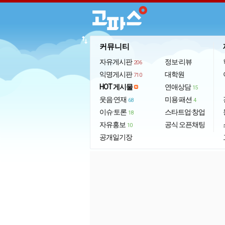
import_export
커뮤니티
자유게시판
정보·리뷰
206
익명게시판
대학원
710
HOT 게시물
연애상담
15
웃음·연재
미용·패션
68
4
이슈·토론
스타트업·창업
18
자유홍보
공식 오픈채팅
10
공개일기장