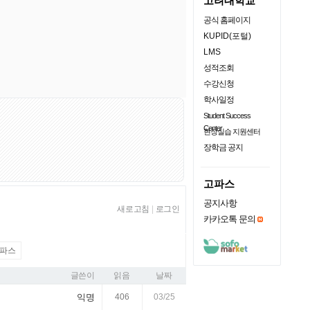
고려대학교
공식 홈페이지
KUPID(포털)
LMS
성적조회
수강신청
학사일정
Student Success
Center
현장실습 지원센터
장학금 공지
고파스
공지사항
새로고침
|
로그인
카카오톡 문의
파스
글쓴이
읽음
날짜
익명
406
03/25