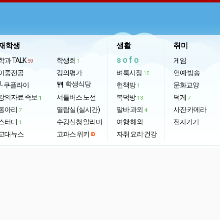
재학생
생활
취미
sofo
학과 TALK
학생회
게임
59
1
이중전공
강의평가
벼룩시장
연예·방송
15
학생식당
└ 쿠플라이
restaurant
헌책방
문화교양
1
강의자료·족보
셔틀버스 노선
복덕방
덕게
1
13
7
동아리
열람실 (실시간)
알바·과외
사진·카메라
7
4
스터디
수강신청 알리미
여행·해외
전자기기
1
고대뉴스
고파스 위키
자취·요리·건강