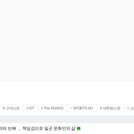
#
고대신문
#
GT
#
The HOANS
#
SPORTS KU
#
대학원신문
#
고
작의 반복 … 책임감으로 일군 문화인의 삶
