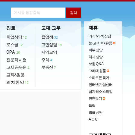
제휴
진로
고대 교우
라식 / 라섹 상담
취업상담
졸업생
12
32
눈·코·지 / 여유증
로스쿨
고민상담
12
18
피부 상담
CPA
지역모임
20
치과 상담
전문직 시험
주식
41
보험 Q & A
고시·공무원
부동산
2
7
고려대 원룸
교직&임용
스마트폰 특가
의·치·한·약
10
인터넷 가입센터
남자 헤어스타일
인연찾기
튤립
법률 상담
AOC