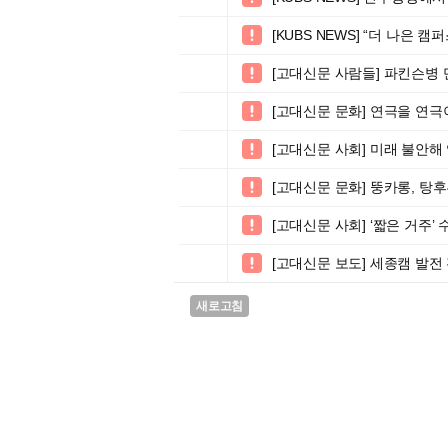
[KUBS NEWS] “더 나은 

[고대신문 사람들] 파킨슨병 

[고대신문 문화] 연극을 연극

[고대신문 사회] 미래 불안해

[고대신문 문화] 뚱카롱, 탕

[고대신문 사회] ‘짧은 거주’

[고대신문 보도] 세종캠 발전 

새로고침