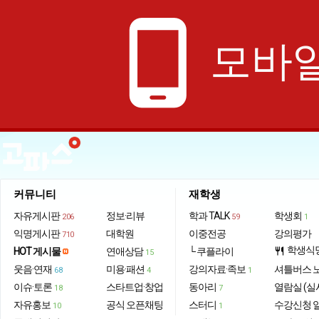
phone_android
모바일
커뮤니티
재학생
자유게시판
정보·리뷰
학과 TALK
학생회
206
59
1
익명게시판
대학원
이중전공
강의평가
710
학생식
HOT 게시물
연애상담
└ 쿠플라이
restaurant
15
웃음·연재
미용·패션
강의자료·족보
셔틀버스 
68
4
1
이슈·토론
스타트업·창업
동아리
열람실 (실
18
7
자유홍보
공식 오픈채팅
스터디
수강신청 
10
1