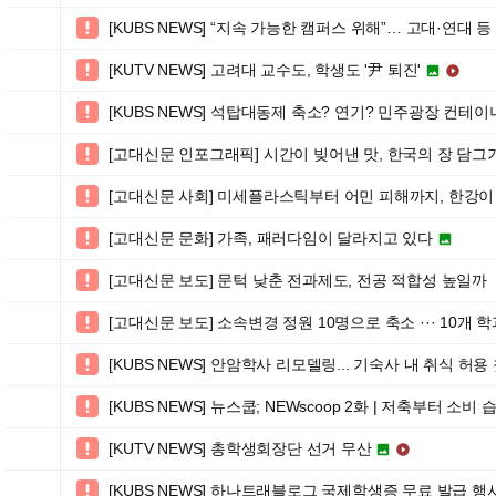
[KUBS NEWS] “지속 가능한 캠퍼스 위해”… 고대·연대 

[KUTV NEWS] 고려대 교수도, 학생도 '尹 퇴진'



[KUBS NEWS] 석탑대동제 축소? 연기? 민주광장 컨테이너

[고대신문 인포그래픽] 시간이 빚어낸 맛, 한국의 장 담그

[고대신문 사회] 미세플라스틱부터 어민 피해까지, 한강

[고대신문 문화] 가족, 패러다임이 달라지고 있다


[고대신문 보도] 문턱 낮춘 전과제도, 전공 적합성 높일까

[고대신문 보도] 소속변경 정원 10명으로 축소 ··· 10개 

[KUBS NEWS] 안암학사 리모델링... 기숙사 내 취식 허용

[KUBS NEWS] 뉴스쿱; NEWscoop 2화 | 저축부터 소비

[KUTV NEWS] 총학생회장단 선거 무산



[KUBS NEWS] 하나트래블로그 국제학생증 무료 발급 행
