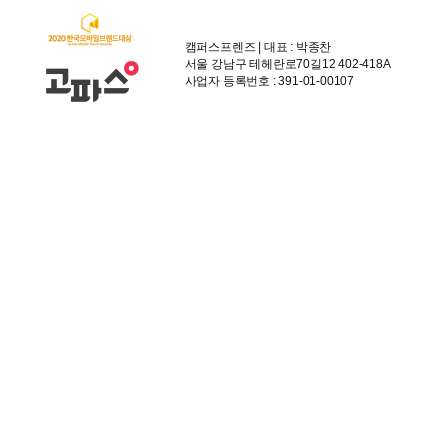
캠퍼스프렌즈 | 대표 : 박종찬
서울 강남구 테헤란로70길12 402-418A
사업자 등록번호 : 391-01-00107