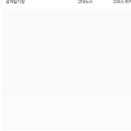
공개일기장
고대뉴스
고파스 위