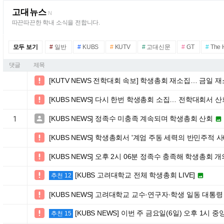
고대뉴스
N
따끈따끈한 학내 소식을 전합니다.
모두 보기
#
일반
#
KUBS
#
KUTV
#
고대신문
#
GT
#
The
댓글
제목
[KUTV NEWS 전학대회 속보] 학생총회 재소집… 금일 

[KUBS NEWS] 다시 한번 학생총회 소집… 전학대회서 

[KUBS NEWS] 정족수 미충족 계속되며 학생총회 산회

1

[KUBS NEWS] 학생총회서 '계엄 주동 세력의 반민주적

[KUBS NEWS] 오후 2시 06분 정족수 충족해 학생총회 개

[KUBS 고려대학교 전체 학생총회 LIVE]


추천 12
[KUBS NEWS] 고려대학교 교수·연구자·학생 일동 대통령

[KUBS NEWS] 이번 주 금요일(6일) 오후 1시

추천 15