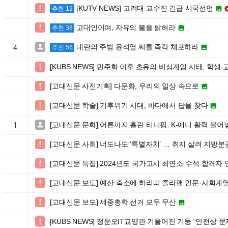
[KUTV NEWS] 고려대 교수진 긴급 시국선언


추천 12
고대인이여, 자유의 불을 밝혀라


추천 38
내란의 주범 윤석열 씨를 즉각 체포하라


4
추천 56
[KUBS NEWS] 민주화 이후 초유의 비상계엄 사태, 학생

[고대신문 사진기획] 다문화, 우리의 일상 속으로


[고대신문 학술] 기후위기 시대, 바다에서 답을 찾다


[고대신문 문화] 어른까지 홀린 티니핑, K-애니 활력 불

1
[고대신문 사회] 너도나도 ‘특별자치’ … 취지 살려 지방분

[고대신문 특집] 2024년도 국가고시 최연소·수석 합격자

[고대신문 보도] 예산 축소에 허리띠 졸라맨 인문·사회계

[고대신문 보도] 세종총학 선거 모두 무산


[KUBS NEWS] 정운오IT교양관 기울어진 기둥 “안전상 
