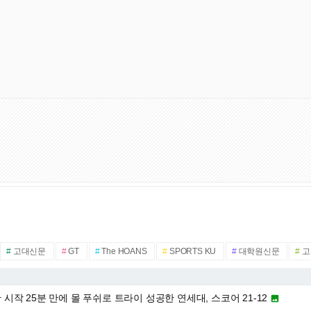
#
고대신문
#
GT
#
The HOANS
#
SPORTS KU
#
대학원신문
#
고
반 시작 25분 만에 몰 푸쉬로 트라이 성공한 연세대, 스코어 21-12
