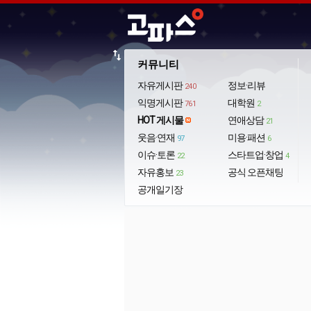
import_export
커뮤니티
자유게시판
정보·리뷰
240
익명게시판
대학원
761
2
HOT 게시물
연애상담
21
웃음·연재
미용·패션
97
6
이슈·토론
스타트업·창업
22
4
자유홍보
공식 오픈채팅
23
공개일기장