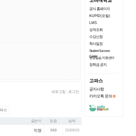
고려대학교
공식 홈페이지
KUPID(포털)
LMS
성적조회
수강신청
학사일정
Student Success
Center
현장실습 지원센터
장학금 공지
고파스
공지사항
새로고침
|
로그인
카카오톡 문의
파스
글쓴이
읽음
날짜
익명
688
25/09/20