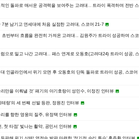
 압도적인 돌파로 매서운 공격력을 보여주는 고려대... 트라이 폭격하며 전반 스
전반 7분 남기고 연세대에 처음 실점한 고려대, 스코어 21-7

 경기 초반부터 흐름을 완전히 가져온 고려대... 김원주가 트라이 성공하며 스코
스크럼으로 밀고 나간 고려대... 패스 연계로 오동호(고려대24) 트라이 성공, 
 고려대 인골라인에서 위기 모면 후 오동호의 단독 돌파로 트라이 성공, 스코어
 간 승리만을 이뤄낼 것’ 패기의 아기호랑이 성민수, 이정진 인터뷰

전 베테랑’의 세 번째 선발 등판, 정원진 인터뷰

 승리를 향한 영웅의 질주, 유정택 인터뷰

기전, 첫 타점' 빛나는 활약, 공민서 인터뷰

로 등판해 위기 삭제! 역전승 발판 마련한 ‘정기전 승리 투수’ 홍주환 인터뷰