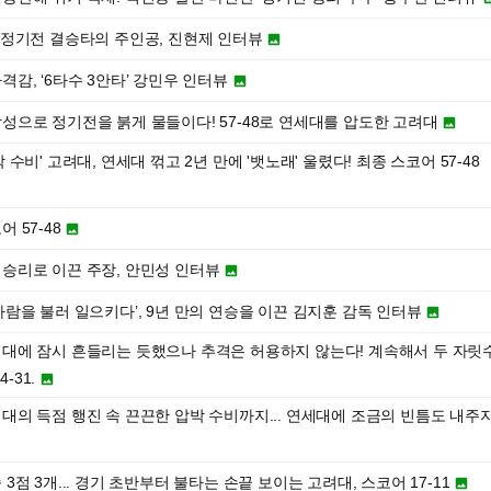
연속 정기전 결승타의 주인공, 진현제 인터뷰

타격감, ‘6타수 3안타’ 강민우 인터뷰

 함성으로 정기전을 붉게 물들이다! 57-48로 연세대를 압도한 고려대

압박 수비' 고려대, 연세대 꺾고 2년 만에 '뱃노래' 울렸다! 최종 스코어 57-48
어 57-48

을 승리로 이끈 주장, 안민성 인터뷰

의 바람을 불러 일으키다’, 9년 만의 연승을 이끈 김지훈 감독 인터뷰

 연세대에 잠시 흔들리는 듯했으나 추격은 허용하지 않는다! 계속해서 두 자릿
-31.

고려대의 득점 행진 속 끈끈한 압박 수비까지... 연세대에 조금의 빈틈도 내주
속 3점 3개... 경기 초반부터 불타는 손끝 보이는 고려대, 스코어 17-11
