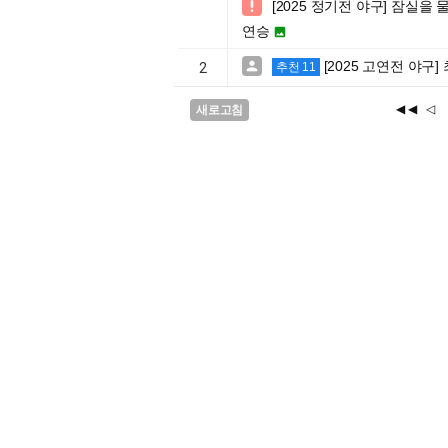
[2025 정기전 야구] 잠실을

연승

[2025 고연전 야구]

2
추천 11
◀◀
◁
새로고침