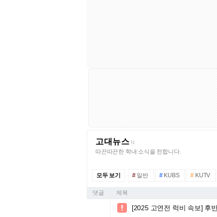
고대뉴스
N
따끈따끈한 학내 소식을 전합니다.
모두 보기
#
일반
#
KUBS
#
KUTV
댓글
제목
[2025 고연전 럭비 속보] 후
