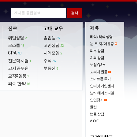
제휴
진로
고대 교우
라식 / 라섹 상담
취업상담
졸업생
26
35
눈·코·지 / 여유증
로스쿨
고민상담
18
22
피부 상담
CPA
지역모임
33
2
치과 상담
전문직 시험
주식
1
36
보험 Q & A
고시·공무원
부동산
9
고려대 원룸
교직&임용
1
스마트폰 특가
의·치·한·약
16
인터넷 가입센터
남자 헤어스타일
인연찾기
튤립
법률 상담
AOC