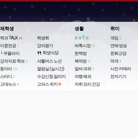
재학생
생활
취미
sofo
학과 TALK
학생회
게임
44
2
이중전공
강의평가
벼룩시장
연예·방송
1
17
학생식당
└ 쿠플라이
restaurant
헌책방
문화교양
강의자료·족보
셔틀버스 노선
복덕방
덕게
2
11
4
동아리
열람실 (실시간)
알바·과외
사진·카메라
13
7
스터디
수강신청 알리미
여행·해외
전자기기
7
고대뉴스
고파스 위키
자취·요리·건강
4