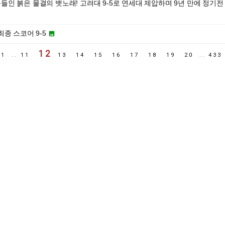
 물들인 붉은 물결의 뱃노래! 고려대 9-5로 연세대 제압하며 9년 만에 정기전
 최종 스코어 9-5

12
1
..
11
13
14
15
16
17
18
19
20
..
43