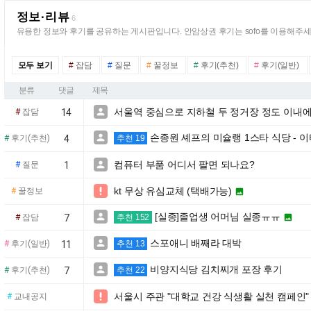
정보·리뷰
6
유용한 정보와 후기를 공유하는 게시판입니다. 안암상권 후기는 sofo를 이용해주세
모두 보기
#
잡담
#
질문
#
꿀정보
#
후기(추천)
#
후기(일반)
분류
댓글
제목
서울역 중심으로 지하철 두 정거장 정도 이내

#
잡담
14
손종원 셰프의 미슐랭 1스타 식당 - 

#
후기(추천)
4
추천 19
컴퓨터 부품 어디서 팔면 되나요?

#
질문
1
kt 무상 유심교체 (택배가능)

#
꿀정보

[실종]졸업생 어머님 실종ㅠㅠ


#
잡담
7
추천 152
스포애니 배째라 대박

#
후기(일반)
11
추천 13
비양지식당 김치찌개 포장 후기

#
후기(추천)
7
추천 22
서울시 주관 "대학교 건강 식생활 실천 캠페인"

#
교내공지