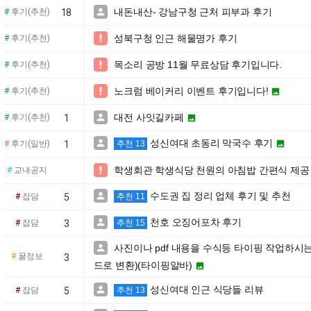
내돈내산- 강남구청 근처 피부과 후기

#
후기(추천)
18
성북구청 인근 해물명가 후기

#
후기(추천)
목소리 공방 11월 무료상담 후기입니다.

#
후기(추천)
노크럼 베이커리 이벤트 후기입니다!

#
후기(추천)

대전 사잇길카페

#
후기(추천)
1

성신여대 초동리 막국수 후기


#
후기(일반)
1
추천 13
학생회관 학생식당 천원의 아침밥 간편식 제공

#
교내공지
수도권 집 정리 업체 후기 및 추천

#
잡담
5
추천 11
천호 오징어포차 후기

#
잡담
3
추천 15
사진이나 pdf 내용을 수식등 타이핑 작업하시

#
꿀정보
3
드로 변환)(타이핑알바)

성신여대 인근 식당들 리뷰

#
잡담
5
추천 13