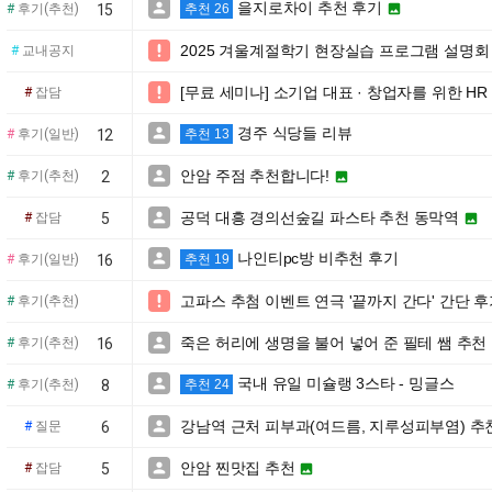
을지로차이 추천 후기


#
후기(추천)
15
추천 26
2025 겨울계절학기 현장실습 프로그램 설명회

#
교내공지
[무료 세미나] 소기업 대표 · 창업자를 위한 H

#
잡담
경주 식당들 리뷰

#
후기(일반)
12
추천 13
안암 주점 추천합니다!

#
후기(추천)
2

공덕 대흥 경의선숲길 파스타 추천 동막역

#
잡담
5

나인티pc방 비추천 후기

#
후기(일반)
16
추천 19
고파스 추첨 이벤트 연극 '끝까지 간다' 간단 후

#
후기(추천)
죽은 허리에 생명을 불어 넣어 준 필테 쌤 추천

#
후기(추천)
16
국내 유일 미슐랭 3스타 - 밍글스

#
후기(추천)
8
추천 24
강남역 근처 피부과(여드름, 지루성피부염) 

#
질문
6
안암 찐맛집 추천

#
잡담
5
