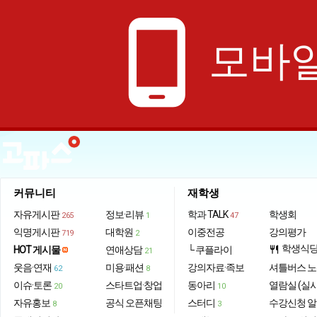
phone_android
모바일
커뮤니티
재학생
자유게시판
정보·리뷰
학과 TALK
학생회
265
1
47
익명게시판
대학원
이중전공
강의평가
719
2
학생식
HOT 게시물
연애상담
└ 쿠플라이
restaurant
21
웃음·연재
미용·패션
강의자료·족보
셔틀버스 
62
8
이슈·토론
스타트업·창업
동아리
열람실 (실
20
10
자유홍보
공식 오픈채팅
스터디
수강신청 
8
3