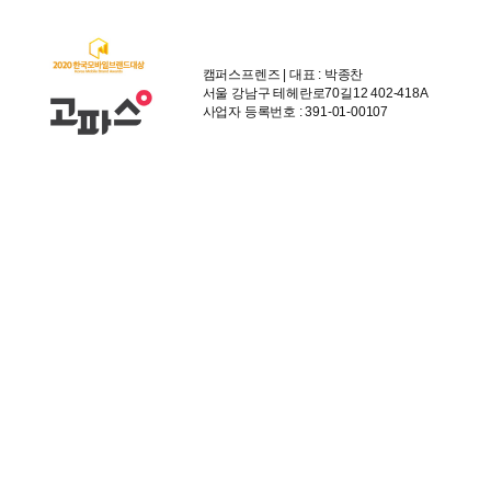
캠퍼스프렌즈 | 대표 : 박종찬
서울 강남구 테헤란로70길12 402-418A
사업자 등록번호 : 391-01-00107