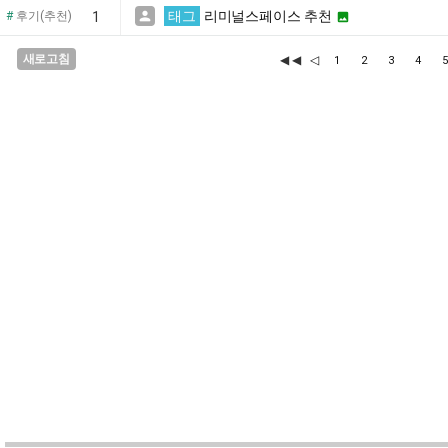
태그
리미널스페이스 추천

#
후기(추천)
1

새로고침
◀◀
◁
1
2
3
4