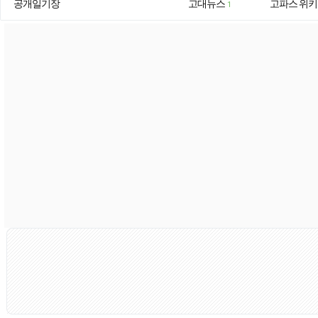
공개일기장
고대뉴스
고파스 위키
1