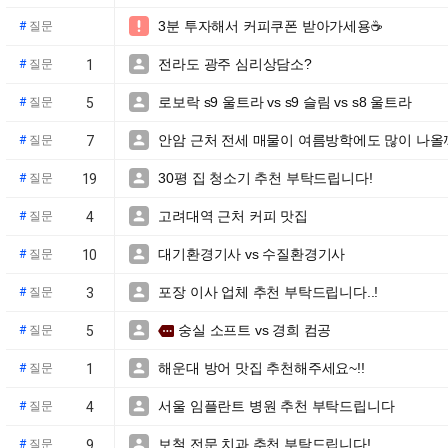
3분 투자해서 커피쿠폰 받아가세용☕️

#
질문
전라도 광주 심리상담소?

#
질문
1
로보락 s9 울트라 vs s9 슬림 vs s8 울트라

#
질문
5
안암 근처 전세 매물이 여름방학에도 많이 나올

#
질문
7
30평 집 청소기 추천 부탁드립니다!

#
질문
19
고려대역 근처 커피 맛집

#
질문
4
대기환경기사 vs 수질환경기사

#
질문
10
포장 이사 업체 추천 부탁드립니다..!

#
질문
3
숭실 소프트 vs 경희 컴공

more
#
질문
5
해운대 방어 맛집 추천해주세요~!!

#
질문
1
서울 임플란트 병원 추천 부탁드립니다

#
질문
4
보철 전문 치과 추천 부탁드립니다!

#
질문
9