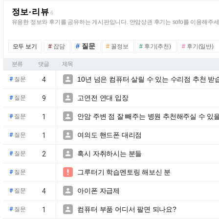
정보·리뷰
6
유용한 정보와 후기를 공유하는 게시판입니다. 안암상권 후기는 sofo를 이용해주세
#
질문
모두 보기
#
잡담
#
꿀정보
#
후기(추천)
#
후기(일반)
분류
댓글
제목
10년 넘은 컴퓨터 살릴 수 있는 수리점 추천 

#
질문
4
고연전 연대 입장

#
질문
9
안암 주변 점 잘 빼주는 병원 추천해주실 수 있

#
질문
1
여의도 핸드폰 대리점

#
질문
1
혹시 자취하시는 분들

#
질문
2
그루터기 학습멘토링 해보신 분

#
질문
아이폰 자급제

#
질문
4
컴퓨터 부품 어디서 팔면 되나요?

#
질문
1