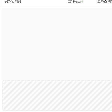
공개일기장
고대뉴스
고파스 위
4