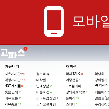
phone_android
모바일
커뮤니티
재학생
자유게시판
정보·리뷰
학과 TALK
학생회
240
44
익명게시판
대학원
이중전공
강의평가
761
2
1
학생식
HOT 게시물
연애상담
└ 쿠플라이
restaurant
21
웃음·연재
미용·패션
강의자료·족보
셔틀버스 
97
6
2
이슈·토론
스타트업·창업
동아리
열람실 (실
22
4
13
자유홍보
공식 오픈채팅
스터디
수강신청 
23
7