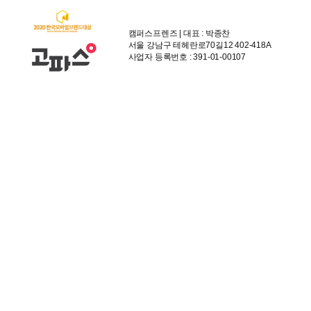
캠퍼스프렌즈 | 대표 : 박종찬
서울 강남구 테헤란로70길12 402-418A
사업자 등록번호 : 391-01-00107