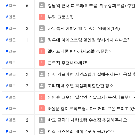
강남역 근처 피부과(여드름, 지루성피부염) 추

#
질문
6
부평 크로스핏

#
질문
자유롭게 이야기할 수 있는 열람실(1인)

#
질문
3
정후에 아이스크림 할인점 몇시까지 여나요?

#
질문
1
🎁기프티콘 받아가세요🎁 <8문항>

#
질문
근로지 추천해주세요!

#
질문
남자 가르마펌 자연스럽게 잘해주시는 미용실 

#
질문
2
고려대역 주변 화상과외할만한 장소

#
질문
2
안병윤 교수님 일생연 기말고사 (유전파트부터~)

#
질문
☕️설문 참여부탁드립니다~ 커피 쿠폰 드리고 있

#
질문
학교 근처에 세탁소랑 수선집 추천해주세요

#
질문
2
한식 코스요리 괜찮은곳 있을까요??

#
질문
2