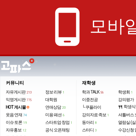
phone_android
모바일
커뮤니티
재학생
자유게시판
정보·리뷰
학과 TALK
학생회
213
1
56
1
익명게시판
대학원
이중전공
강의평가
775
학생식
HOT 게시물
연애상담
└ 쿠플라이
restaurant
20
웃음·연재
미용·패션
강의자료·족보
셔틀버스 
74
6
1
이슈·토론
스타트업·창업
동아리
열람실 (실
19
1
8
자유홍보
공식 오픈채팅
스터디
수강신청 
12
3