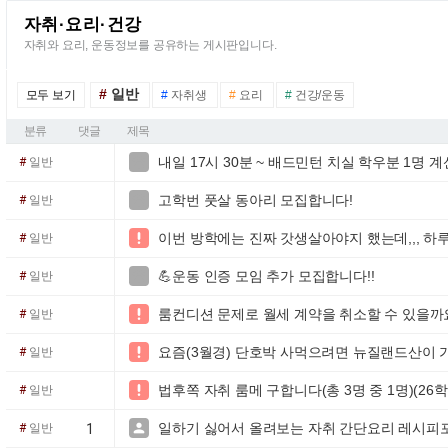
자취·요리·건강
자취와 요리, 운동정보를 공유하는 게시판입니다.
#
일반
모두 보기
#
자취생
#
요리
#
건강/운동
분류
댓글
제목
내일 17시 30분 ~ 배드민턴 치실 학우분 1명 계

#
일반
고학번 풋살 동아리 모집합니다!

#
일반
이번 방학에는 진짜 갓생살아야지 했는데,,, 하

#
일반
💪운동 인증 모임 추가 모집합니다!!

#
일반
룸컨디션 문제로 월세 계약을 취소할 수 있을까

#
일반
요즘(3월경) 단호박 사먹으려면 뉴질랜드산이 

#
일반
법후쪽 자취 룸메 구합니다(총 3명 중 1명)(26

#
일반
일하기 싫어서 올려보는 자취 간단요리 레시피포

#
일반
1