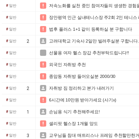
저속노화를 실천 중인 참여자들의 생생한 경험

#
일반
장안평역 인근 실내테니스장 주2회 2인 테니스

#
일반
법후 플러스 1+1 같이 등록하실 분 구합니다

#
일반
고려대학교 기숙사 2일만 빌려주실분 구합니다. 

#
일반
2
선물용 여자 헬스 장갑 추천부탁드립니다!!

#
일반
외국인 자취방 추천

#
일반
종암동 자취방 들어오실분 2000/30

#
일반
자취방 짐 정리하고 본가 내려가기

#
일반
2
6시간에 10만원 받아가세요 (사기x)

#
일반
손님용 식기 추천해주세요!

#
일반
1
셀리핏 헬스장 1개월 양도

#
일반
교우님들 침대 매트리스나 프레임 추천할만한거

#
일반
3