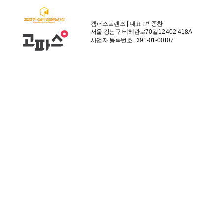
캠퍼스프렌즈 | 대표 : 박종찬
서울 강남구 테헤란로70길12 402-418A
사업자 등록번호 : 391-01-00107