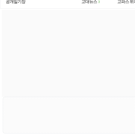
공개일기장
고대뉴스
고파스 위
3