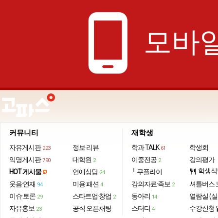
phone_android
모바일
커뮤니티
재학생
자유게시판
정보·리뷰
학과 TALK
학생회
223
61
익명게시판
대학원
이중전공
강의평가
790
2
2
학생식
HOT 게시물
연애상담
└ 쿠플라이
restaurant
24
웃음·연재
미용·패션
강의자료·족보
셔틀버스 
94
4
2
이슈·토론
스타트업·창업
동아리
열람실 (실
29
2
14
자유홍보
공식 오픈채팅
스터디
수강신청 
23
4