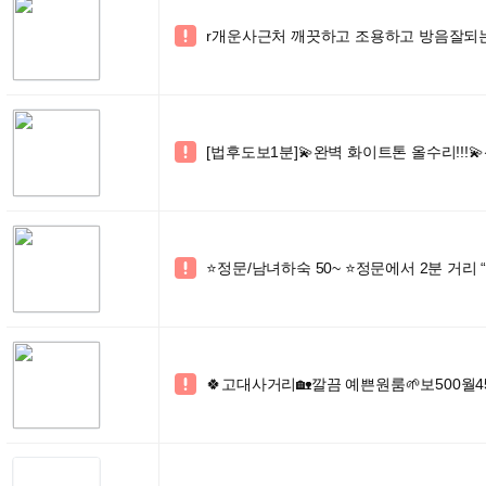
r개운사근처 깨끗하고 조용하고 방음잘되는

[법후도보1분]💫완벽 화이트톤 올수리!!!

⭐정문/남녀하숙 50~ ⭐정문에서 2분 거리 

🍀고대사거리🏡깔끔 예쁜원룸🌱보500월4
