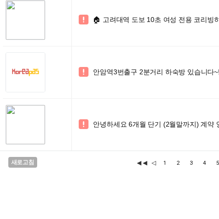
🏠 고려대역 도보 10초 여성 전용 코리빙

안암역3번출구 2분거리 하숙방 있습니다~!!

안녕하세요 6개월 단기 (2월말까지) 계약 양

새로고침
◀◀
◁
1
2
3
4