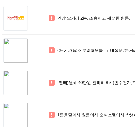
안암 오거리 2분, 조용하고 깨끗한 원룸.

<단기가능>> 분리형원룸--고대정문7분거

(엘베)월세 40만원 관리비 8.5 (인수전가,

1톤용달이사 원룸이사 오피스텔이사 학생이사 
