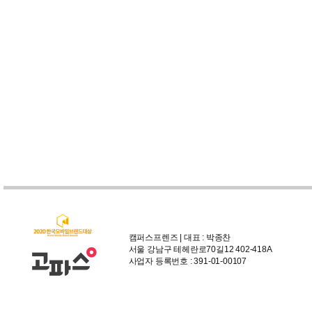
캠퍼스프렌즈 | 대표 : 박종찬
서울 강남구 테헤란로70길12 402-418A
사업자 등록번호 : 391-01-00107