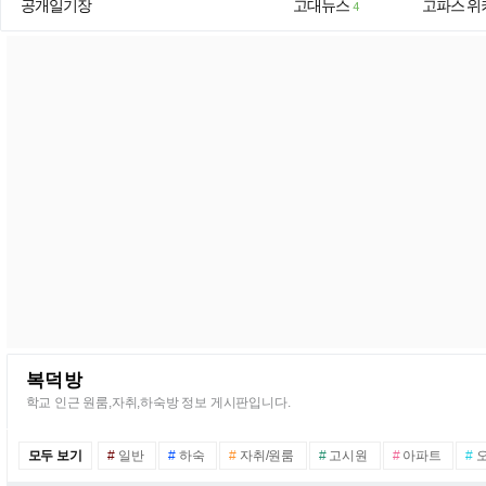
공개일기장
고대뉴스
고파스 위
4
복덕방
학교 인근 원룸,자취,하숙방 정보 게시판입니다.
모두 보기
#
일반
#
하숙
#
자취/원룸
#
고시원
#
아파트
#