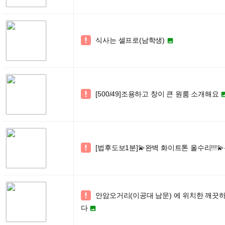
식사는 셀프로(남학생)


[500/49]조용하고 창이 큰 원룸 소개해요

[법후도보1분]💫완벽 화이트톤 올수리!!!

안암오거리(이공대 남문) 에 위치한 깨끗

다
