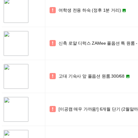
여학생 전용 하숙 (정후 1분 거리)


신축 로얄 디럭스 ZAMee 풀옵션 특 원룸

고대 기숙사 앞 풀옵션 원룸.300/68


[이공캠 매우 가까움!] 6개월 단기 (2월말까
