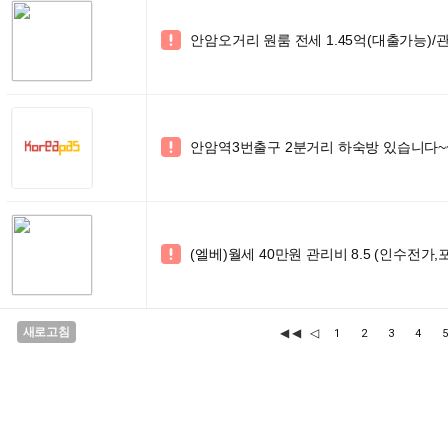
안암오거리 원룸 전세 1.45억(대출가능)/관

안암역3번출구 2분거리 하숙방 있습니다~

(엘베)월세 40만원 관리비 8.5 (인수전가,

새로고침
◀◀
◁
1
2
3
4