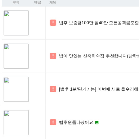
분류
댓글
제목
법후 보증금100만 월40만 모든공과금포함

밥이 맛있는 신축하숙집 추천합니다(남학

[법후 1분/단기가능] 이번에 새로 올수리해

법후원룸나왔어요

