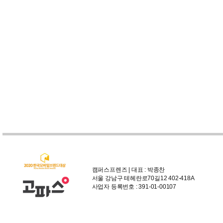
캠퍼스프렌즈 | 대표 : 박종찬
서울 강남구 테헤란로70길12 402-418A
사업자 등록번호 : 391-01-00107