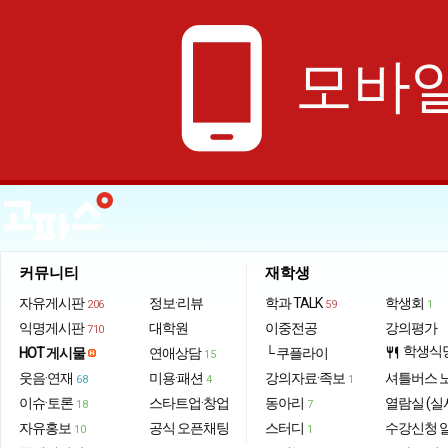
phone_android
모바일
커뮤니티
재학생
자유게시판
정보·리뷰
학과 TALK
학생회
206
59
1
익명게시판
대학원
이중전공
강의평가
710
학생식
HOT 게시물
연애상담
└ 쿠플라이
restaurant
15
웃음·연재
미용·패션
강의자료·족보
셔틀버스 
68
4
1
이슈·토론
스타트업·창업
동아리
열람실 (실
18
7
자유홍보
공식 오픈채팅
스터디
수강신청 
10
1