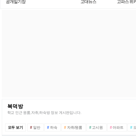
공개일기장
고대뉴스
고파스 위
복덕방
학교 인근 원룸,자취,하숙방 정보 게시판입니다.
모두 보기
#
일반
#
하숙
#
자취/원룸
#
고시원
#
아파트
#