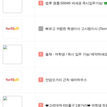
법후 원룸 500/45 버세권 즉시입주가능!

빠르고 저렴한 학생이사 고시원이사 (7km이내4

돌채 - 여학생 / 즉시 입주 가능/ 예약하세요

안암오거리 근처 쉐어하우스

❤️고려대역 4번출구 1분거리❤️ 여학생 전용
