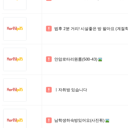
법후 2분 거리! 시설좋은 방 팔아요 (계절

안암로타리원룸(500-43)

ㅣ자취방 있습니다

남학생하숙방있어요(사진有)
