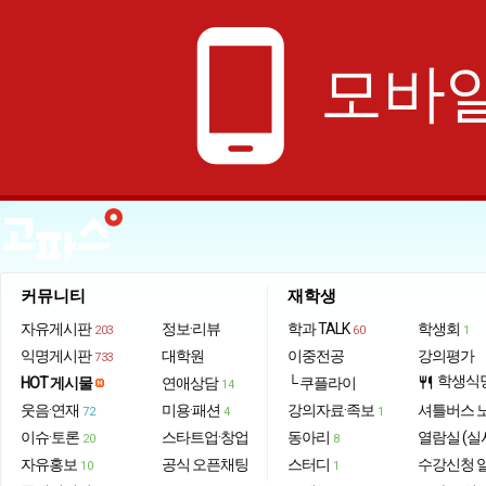
phone_android
모바일
커뮤니티
재학생
자유게시판
정보·리뷰
학과 TALK
학생회
203
60
1
익명게시판
대학원
이중전공
강의평가
733
학생식
HOT 게시물
연애상담
└ 쿠플라이
restaurant
14
웃음·연재
미용·패션
강의자료·족보
셔틀버스 
72
4
1
이슈·토론
스타트업·창업
동아리
열람실 (실
20
8
자유홍보
공식 오픈채팅
스터디
수강신청 
10
1