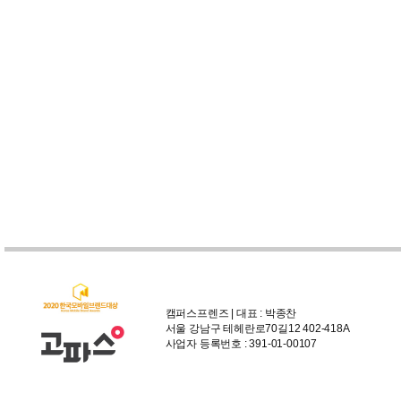
캠퍼스프렌즈 | 대표 : 박종찬
서울 강남구 테헤란로70길12 402-418A
사업자 등록번호 : 391-01-00107