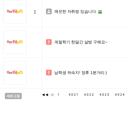
깨끗한 자취방 있습니다.

2
계절학기 한달간 살방 구해요~

남학생 하숙지! 정후 1분거리:)

◀◀
◁
1
..
4021
4022
4023
402
새로고침