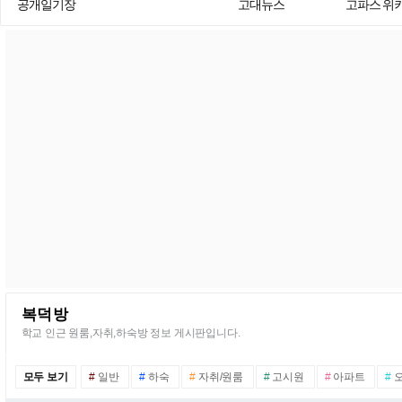
공개일기장
고대뉴스
고파스 위
복덕방
학교 인근 원룸,자취,하숙방 정보 게시판입니다.
모두 보기
#
일반
#
하숙
#
자취/원룸
#
고시원
#
아파트
#