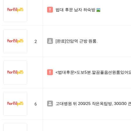
법대 후문 남자 하숙방

[완료]안암역 근방 원룸.

2
<법대후문>도보5분.깔끔풀옵션원룸있어요~

고대병원 뒤 200/25 작은옥탑방, 300/30 

6