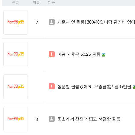
분류
댓글
제목
개운사 옆 원룸! 300/40입니당 관리비 없어요

2
이공대 후문 50/25 원룸

정문앞 원룸있어요. 보증금無 / 월35만원

운초에서 완전 가깝고 저렴한 원룸!

3