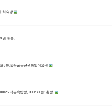
자 하숙방
근방 원룸.
보5분.깔끔풀옵션원룸있어요~!!
0/25 작은옥탑방, 300/30 큰1층방.