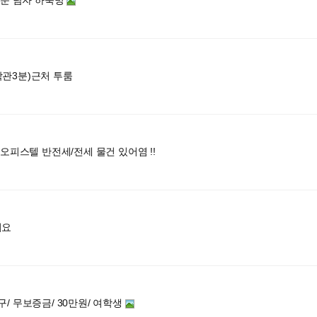
후문 남자 하숙방
관3분)근처 투룸
 오피스텔 반전세/전세 물건 있어염 !!
어요
/ 무보증금/ 30만원/ 여학생