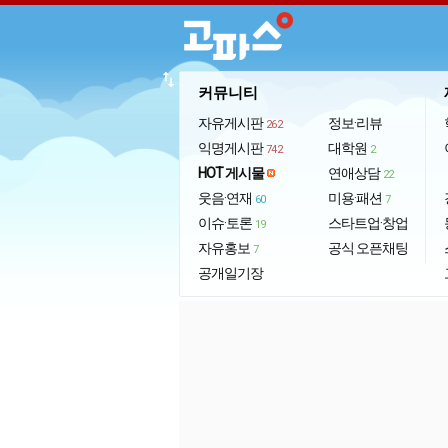
import_export
커뮤니티
자유게시판
정보·리뷰
262
익명게시판
대학원
742
2
HOT 게시물
연애상담
22
웃음·연재
미용·패션
60
7
이슈·토론
스타트업·창업
19
자유홍보
공식 오픈채팅
7
공개일기장