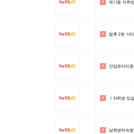
제기동 자취방 

법후 2분 거리

안암로타리원룸(

ㅣ자취방 있

남학생하숙방
