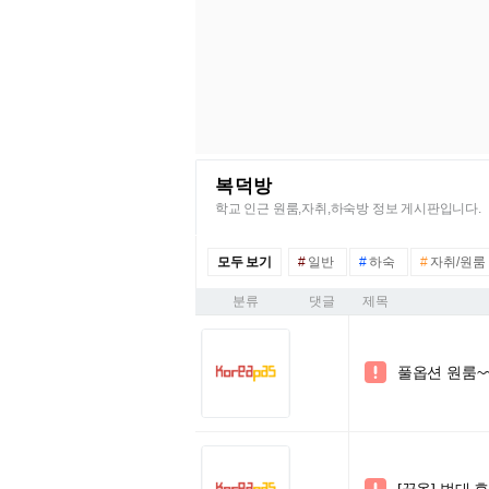
복덕방
학교 인근 원룸,자취,하숙방 정보 게시판입니다.
모두 보기
#
일반
#
하숙
#
자취/원룸
분류
댓글
제목
풀옵션 원룸~~(
