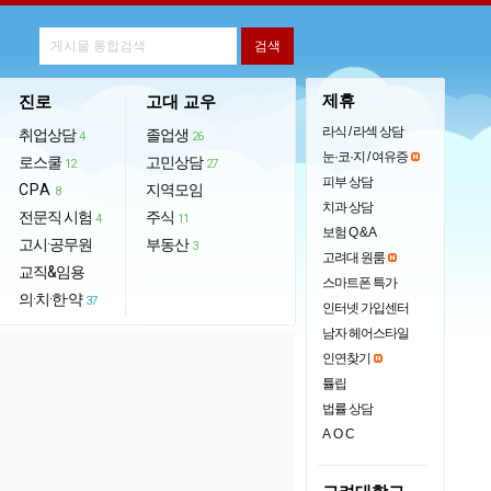
제휴
진로
고대 교우
라식 / 라섹 상담
취업상담
졸업생
4
26
눈·코·지 / 여유증
로스쿨
고민상담
12
27
피부 상담
CPA
지역모임
8
치과 상담
전문직 시험
주식
4
11
보험 Q & A
고시·공무원
부동산
3
고려대 원룸
교직&임용
스마트폰 특가
의·치·한·약
37
인터넷 가입센터
남자 헤어스타일
인연찾기
튤립
법률 상담
AOC