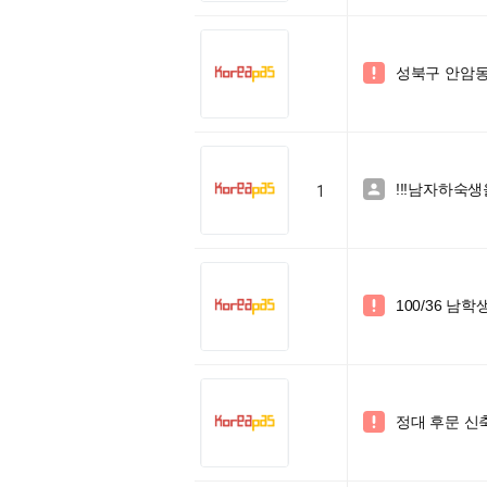
성북구 안암동 

!!!남자하숙생

1
100/36 

정대 후문 신
