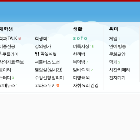
재학생
생활
취미
sofo
학과 TALK
학생회
게임
45
1
1
이중전공
강의평가
벼룩시장
연예·방송
18
학생식당
└ 쿠플라이
restaurant
헌책방
문화교양
강의자료·족보
셔틀버스 노선
복덕방
덕게
7
2
동아리
열람실 (실시간)
알바·과외
사진·카메라
10
2
스터디
수강신청 알리미
여행·해외
전자기기
3
고대뉴스
고파스 위키
자취·요리·건강
1