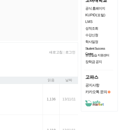
고려대학교
공식 홈페이지
KUPID(포털)
LMS
성적조회
수강신청
학사일정
Student Success
새로고침
|
로그인
Center
현장실습 지원센터
장학금 공지
고파스
읽음
날짜
공지사항
카카오톡 문의
1,136
13/11/11