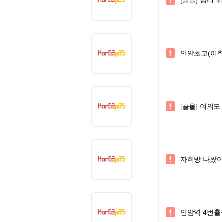
[끌올] 법대 

안암초교(이학

[끌올] 여의도

자취방 나왔

안암역 4번출구
