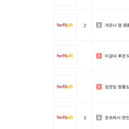
개운사 옆 원룸!

2
이공대 후문 5

정문앞 원룸있

운초에서 완전

3