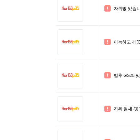
자취방 있습니

아늑하고 깨끗한

법후 GS25 

자취 월세 /공
