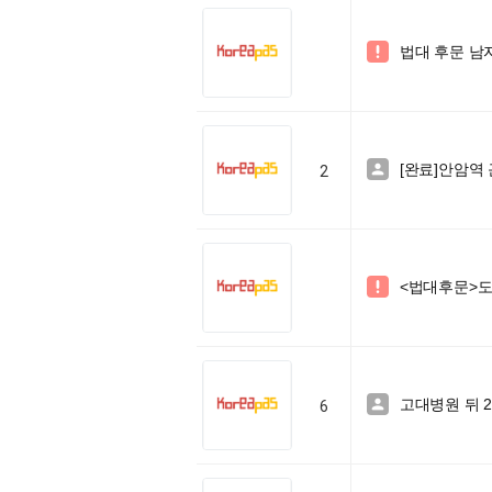
법대 후문 남

[완료]안암역 

2
<법대후문>도

고대병원 뒤 20

6