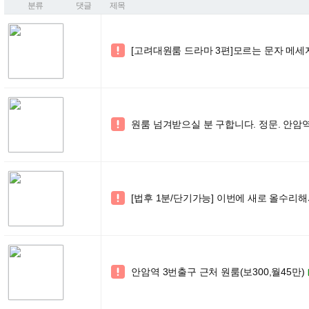
분류
댓글
제목
[고려대원룸 드라마 3편]모르는 문자 메세

원룸 넘겨받으실 분 구합니다. 정문. 안암역 10

[법후 1분/단기가능] 이번에 새로 올수리해

안암역 3번출구 근처 원룸(보300,월45만)
