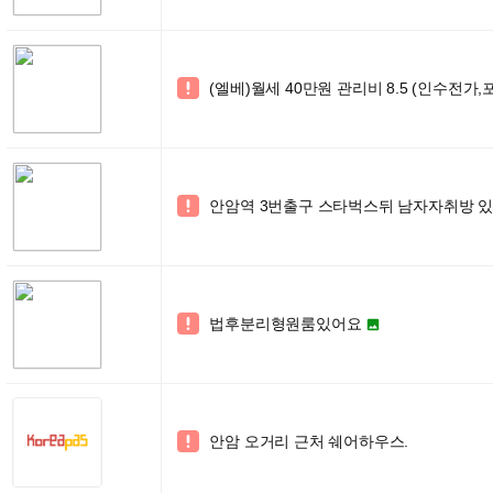
(엘베)월세 40만원 관리비 8.5 (인수전가,

안암역 3번출구 스타벅스뒤 남자자취방 있습

법후분리형원룸있어요


안암 오거리 근처 쉐어하우스.
