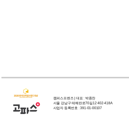
캠퍼스프렌즈 | 대표 : 박종찬
서울 강남구 테헤란로70길12 402-418A
사업자 등록번호 : 391-01-00107