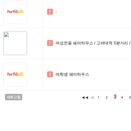
-

여성전용 쉐어하우스 / 고려대역 5분거리 /

여학생 쉐어하우스

3
새로고침
◀◀
◁
1
2
4