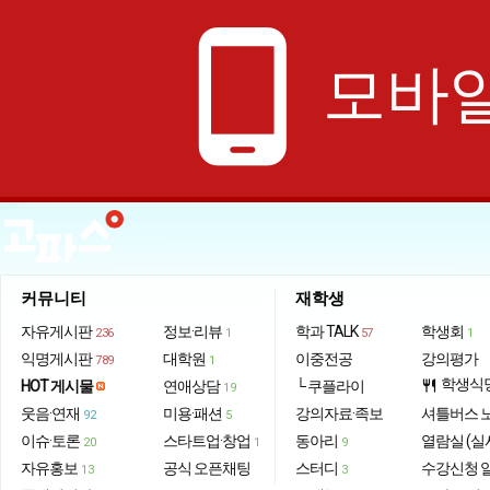
phone_android
모바일
커뮤니티
재학생
자유게시판
정보·리뷰
학과 TALK
학생회
236
1
57
1
익명게시판
대학원
이중전공
강의평가
789
1
학생식
HOT 게시물
연애상담
└ 쿠플라이
restaurant
19
웃음·연재
미용·패션
강의자료·족보
셔틀버스 
92
5
이슈·토론
스타트업·창업
동아리
열람실 (실
20
1
9
자유홍보
공식 오픈채팅
스터디
수강신청 
13
3