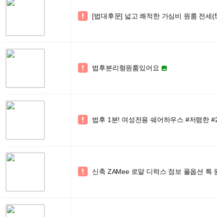
[법대후문] 넓고 쾌적한 가심비 원룸 전세(50

법후분리형원룸있어요


법후 1분! 여성전용 쉐어하우스 #저렴한 #

신축 ZAMee 로얄 디럭스 점보 풀옵션 특
