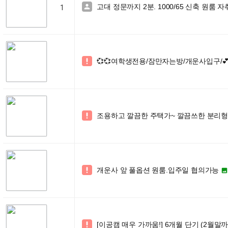
고대 정문까지 2분. 1000/65 신축 원룸 

1
💞💞여학생전용/잠만자는방/개운사입구/💕

조용하고 깔끔한 주택가~ 깔끔쓰한 분리형 

개운사 앞 풀옵션 원룸.입주일 협의가능


[이공캠 매우 가까움!] 6개월 단기 (2월말까
