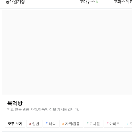
공개일기장
고대뉴스
고파스 위
3
복덕방
학교 인근 원룸,자취,하숙방 정보 게시판입니다.
모두 보기
#
일반
#
하숙
#
자취/원룸
#
고시원
#
아파트
#