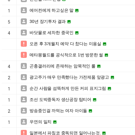
에어컨에게 하고싶은 말


1
30년 장기투자 결과


5
바닷물로 세차한 중국인


4
오픈 후 3개월치 예약 다 찼다는 미용실


메타몽월드를 공식적으로 1번 방문한 썰


곤충갤러리에 존재하는 암묵적인 룰


4
광고주가 매우 만족했다는 가전제품 앞광고


2
순간 사람을 섬뜩하게 만든 커피 표지그림


1
조선 도박중독자 생산공장 탑티어


1
방송중인걸 까먹는 여자 아이돌


2
우연의 일치


1
일본에서 파칭코 중독되면 일어나는것.

