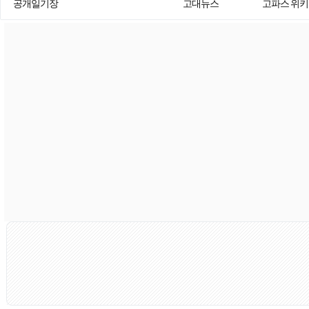
공개일기장
고대뉴스
고파스 위키