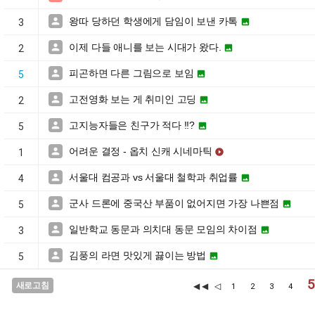
왕따 당하던 학생에게 담임이 보낸 카톡


3
이제 다들 애니를 보는 시대가 왔다.


2
피곤하면 다른 그림으로 보임


5
고전영화 보는 게 취미인 고딩


2
고지능자들은 친구가 적다 !!?


5
어려운 결정 - 옵치 신캐 시네마틱


1
서울대 컴공과 vs 서울대 철학과 취업률


4
군사 드론에 중국산 부품이 없어지면 가장 나쁜점


5
일반학교 동문과 의치대 동문 모임의 차이점


3
김풍의 라면 맛있게 끓이는 방법


5
새로고침
◀◀
◁
1
2
3
4