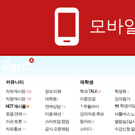
phone_android
모바일
커뮤니티
재학생
자유게시판
정보·리뷰
학과 TALK
학생회
222
61
1
익명게시판
대학원
이중전공
강의평가
727
1
학생식
HOT 게시물
연애상담
└ 쿠플라이
restaurant
13
웃음·연재
미용·패션
강의자료·족보
셔틀버스 
65
7
이슈·토론
스타트업·창업
동아리
열람실 (실
20
8
자유홍보
공식 오픈채팅
스터디
수강신청 
11
1