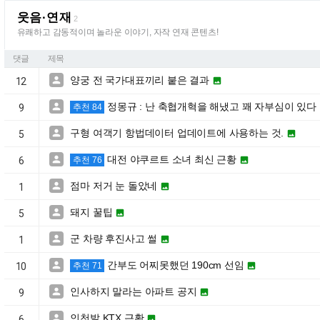
웃음·연재
2
유쾌하고 감동적이며 놀라운 이야기, 자작 연재 콘텐츠!
댓글
제목
양궁 전 국가대표끼리 붙은 결과


12
정몽규 : 난 축협개혁을 해냈고 꽤 자부심이 있다

9
추천 84
구형 여객기 항법데이터 업데이트에 사용하는 것.


5
대전 야쿠르트 소녀 최신 근황


6
추천 76
점마 저거 눈 돌았네


1
돼지 꿀팁


5
군 차량 후진사고 썰


1
간부도 어찌못했던 190cm 선임


10
추천 71
인사하지 말라는 아파트 공지


9
인천발 KTX 근황


6