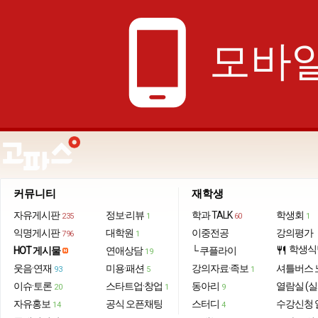
phone_android
모바일
커뮤니티
재학생
자유게시판
정보·리뷰
학과 TALK
학생회
235
1
60
1
익명게시판
대학원
이중전공
강의평가
796
1
학생식
HOT 게시물
연애상담
└ 쿠플라이
restaurant
19
웃음·연재
미용·패션
강의자료·족보
셔틀버스 
93
5
1
이슈·토론
스타트업·창업
동아리
열람실 (실
20
1
9
자유홍보
공식 오픈채팅
스터디
수강신청 
14
4