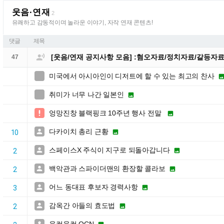
웃음·연재
2
유쾌하고 감동적이며 놀라운 이야기, 자작 연재 콘텐츠!
댓글
제목

[웃음/연재 공지사항 모음] :혐오자료/정치자료/갈등자
47
미국에서 아시아인이 디저트에 할 수 있는 최고의 찬사

취미가 너무 나간 일본인


엉망진창 블랙핑크 10주년 행사 전말


다카이치 총리 근황


10
스페이스X 주식이 지구로 되돌아갑니다


2
백악관과 스파이더맨의 환장할 콜라보


2
어느 동대표 후보자 경력사항


3
감옥간 아들의 효도법


2