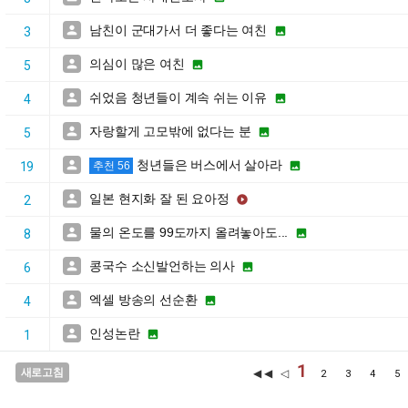
남친이 군대가서 더 좋다는 여친


3
의심이 많은 여친


5
쉬었음 청년들이 계속 쉬는 이유


4
자랑할게 고모밖에 없다는 분


5
청년들은 버스에서 살아라


19
추천 56
일본 현지화 잘 된 요아정


2
물의 온도를 99도까지 올려놓아도...


8
콩국수 소신발언하는 의사


6
엑셀 방송의 선순환


4
인성논란


1
1
새로고침
◀◀ ◁
2
3
4