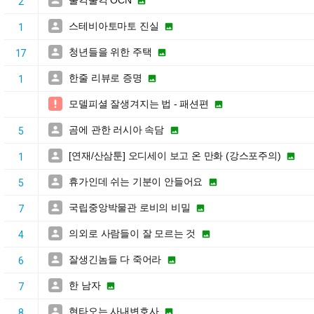
울컥울컥 OCN


2
스테비아토마토 진실


1
청년들을 위한 주택


17
한줄 리뷰로 증명


1
모델피셜 잘생겨지는 법 - 패션편


곰에 관한 러시아 속담


5
[연재/산삼툰] 오디세이 보고 온 만화 (강스포주의)


1
휴가인데 쉬는 기분이 안들어요


5
국립중앙박물관 로비의 비밀


7
의외로 사람들이 잘 모르는 것


4
잘생긴놈들 다 죽어라


6
한 남자


7
현타오는 사내변호사


8