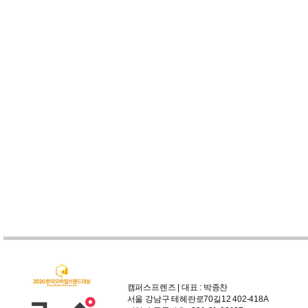
캠퍼스프렌즈 | 대표 : 박종찬
서울 강남구 테헤란로70길12 402-418A