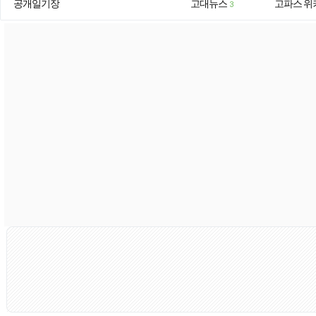
공개일기장
고대뉴스
고파스 위
3