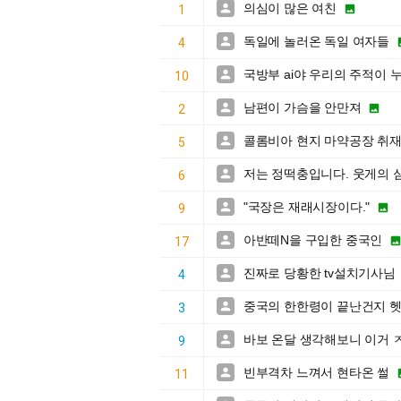
의심이 많은 여친


1
독일에 놀러온 독일 여자들

4
국방부 ai야 우리의 주적이 

10
남편이 가슴을 안만져


2
콜롬비아 현지 마약공장 취재

5
저는 정떡충입니다. 웃게의 

6
"국장은 재래시장이다."


9
아반떼N을 구입한 중국인

17
진짜로 당황한 tv설치기사님

4
중국의 한한령이 끝난건지 

3
바보 온달 생각해보니 이거 

9
빈부격차 느껴서 현타온 썰

11