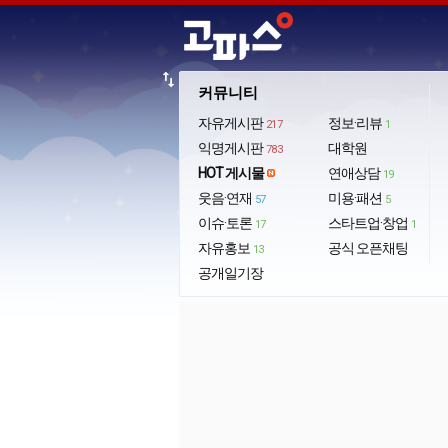
import_export
커뮤니티
자유게시판
정보·리뷰
217
1
익명게시판
대학원
783
HOT 게시물
연애상담
19
웃음·연재
미용·패션
57
5
이슈·토론
스타트업·창업
17
1
자유홍보
공식 오픈채팅
13
공개일기장