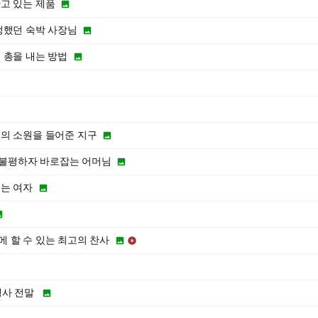
고 있는 제품

렁했던 숙박 사장님

 총을 내는 방법

의 소원을 들어준 지구

 불평하자 바로잡는 어머님

는 여자


 할 수 있는 최고의 찬사


행사 전말
