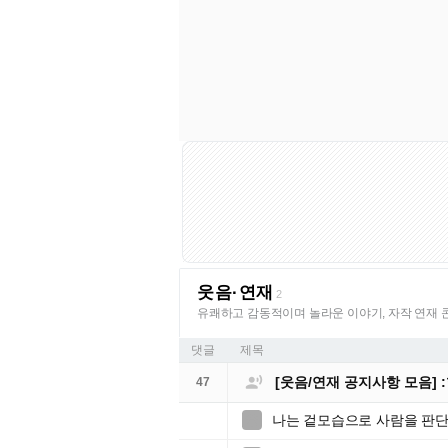
웃음·연재
2
유쾌하고 감동적이며 놀라운 이야기, 자작 연재 
댓글
제목

[웃음/연재 공지사항 모음]
47
나는 겉모습으로 사람을 판단
