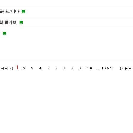
되돌아갑니다

할 콜라보

항

1
◀◀ ◁
2
3
4
5
6
7
8
9
10
..
12641
▷
▶▶