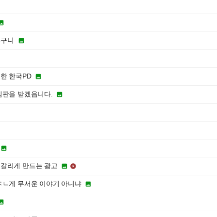

누구니

한 한국PD

심판을 받겠읍니다.



헷갈리게 만드는 광고


ㅈㄴ게 무서운 이야기 아니냐

