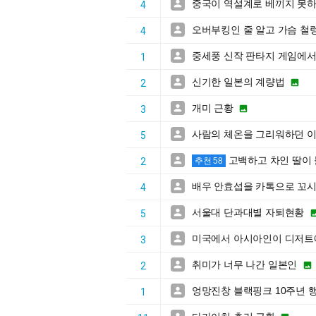
중국이 역설계로 베끼지 못하

4
오버부킹인 줄 알고 가슴 철

4
중세풍 신작 판타지 게임에서

1
신기한 일본의 계량법


2
개미 근황


3
사람의 체온을 그리워하던 이

5
고백하고 차인 딸이

2
추천 58
배우 안효섭을 카톡으로 꼬시

4
서울대 단과대별 자퇴현황

5
미국에서 아시아인이 디저트에

3
취미가 너무 나간 일본인


2
엉망진창 블랙핑크 10주년 

1