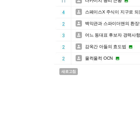
다카이치 총리 근황


11
스페이스X 주식이 지구로 

4
백악관과 스파이더맨의 환장

2
어느 동대표 후보자 경력사

3
감옥간 아들의 효도법


2
울컥울컥 OCN


2
새로고침