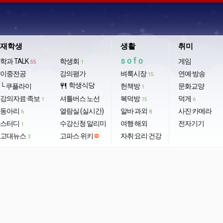
재학생
생활
취미
sofo
학과 TALK
학생회
게임
55
1
이중전공
강의평가
벼룩시장
연예·방송
15
학생식당
└ 쿠플라이
restaurant
헌책방
문화교양
1
강의자료·족보
셔틀버스 노선
복덕방
덕게
1
15
6
동아리
열람실 (실시간)
알바·과외
사진·카메라
6
8
스터디
수강신청 알리미
여행·해외
전자기기
1
고대뉴스
고파스 위키
자취·요리·건강
3