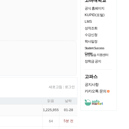
고려대학교
공식 홈페이지
KUPID(포털)
LMS
성적조회
수강신청
학사일정
Student Success
Center
현장실습 지원센터
장학금 공지
고파스
공지사항
새로고침
|
로그인
카카오톡 문의
읽음
날짜
1,225,955
01-28
5분 전
64