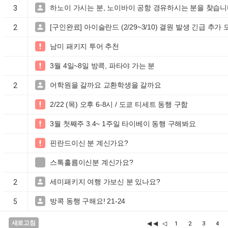
하노이 가시는 분, 노이바이 공항 경유하시는 분을 찾습니다

3
[구인완료] 아이슬란드 (2/29~3/10) 결원 발생 긴급 추가

2
남미 패키지 투어 추천

3월 4일~8일 방콕, 파타야 가는 분

어학원을 갈까요 교환학생을 갈까요

2
2/22 (목) 오후 6-8시 / 도쿄 티세트 동행 구함

3월 첫째주 3.4~ 1주일 타이베이 동행 구해봐요

핀란드이신 분 계신가요?

스톡홀름이신분 계신가요?

세미패키지 여행 가보신 분 있나요?

2
방콕 동행 구해요! 21-24

5
새로고침
◀◀
◁
1
2
3
4