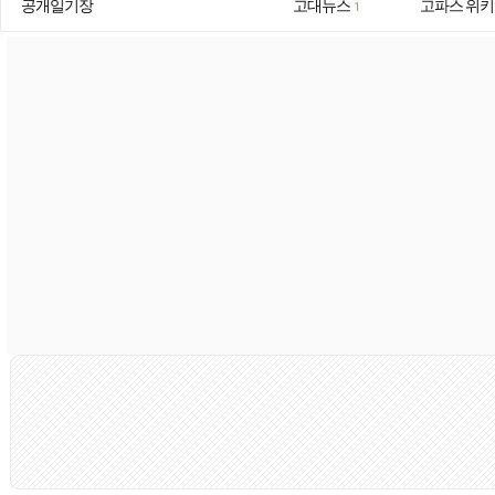
공개일기장
고대뉴스
고파스 위키
1