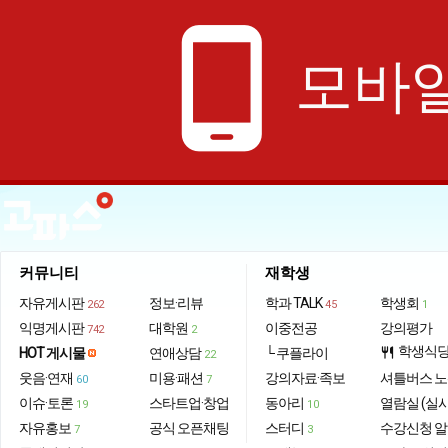
phone_android
모바일
커뮤니티
재학생
자유게시판
정보·리뷰
학과 TALK
학생회
262
45
1
익명게시판
대학원
이중전공
강의평가
742
2
학생식
HOT 게시물
연애상담
└ 쿠플라이
restaurant
22
웃음·연재
미용·패션
강의자료·족보
셔틀버스 
60
7
이슈·토론
스타트업·창업
동아리
열람실 (실
19
10
자유홍보
공식 오픈채팅
스터디
수강신청 
7
3