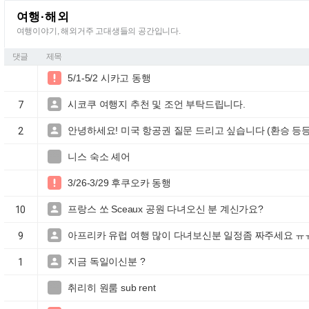
여행·해외
여행이야기, 해외거주 고대생들의 공간입니다.
댓글
제목
5/1-5/2 시카고 동행

시코쿠 여행지 추천 및 조언 부탁드립니다.

7
안녕하세요! 미국 항공권 질문 드리고 싶습니다 (환승 등

2
니스 숙소 셰어

3/26-3/29 후쿠오카 동행

프랑스 쏘 Sceaux 공원 다녀오신 분 계신가요?

10
아프리카 유럽 여행 많이 다녀보신분 일정좀 짜주세요 ㅠ

9
지금 독일이신분 ?

1
취리히 원룸 sub rent
