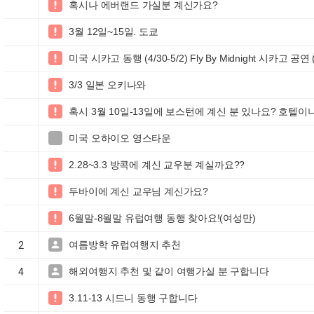
혹시나 에버랜드 가실분 계신가요?

3월 12일~15일. 도쿄

미국 시카고 동행 (4/30-5/2) Fly By Midnight 시카고 공연 (

3/3 일본 오키나와

혹시 3월 10일-13일에 보스턴에 계신 분 있나요? 호텔이

미국 오하이오 영스타운

2.28~3.3 방콕에 계신 교우분 계실까요??

두바이에 계신 교우님 계신가요?

6월말-8월말 유럽여행 동행 찾아요!(여성만)

여름방학 유럽여행지 추천

2
해외여행지 추천 및 같이 여행가실 분 구합니다

4
3.11-13 시드니 동행 구합니다
