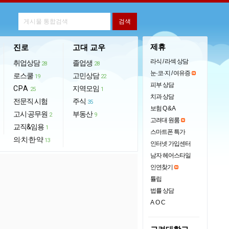
제휴
진로
고대 교우
라식 / 라섹 상담
취업상담
졸업생
28
28
눈·코·지 / 여유증
로스쿨
고민상담
19
22
피부 상담
CPA
지역모임
25
1
치과 상담
전문직 시험
주식
35
보험 Q & A
고시·공무원
부동산
2
9
고려대 원룸
교직&임용
1
스마트폰 특가
의·치·한·약
13
인터넷 가입센터
남자 헤어스타일
인연찾기
튤립
법률 상담
AOC