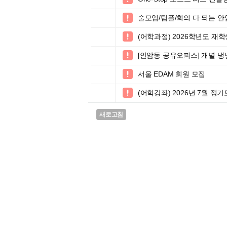
술모임/팀플/회의 다 되는 안암

(어학과정) 2026학년도 재

[안암동 공유오피스] 개별 냉

서울 EDAM 회원 모집

(어학강좌) 2026년 7월 정

새로고침