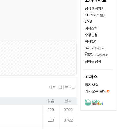
고려대학교
공식 홈페이지
KUPID(포털)
LMS
성적조회
수강신청
학사일정
Student Success
Center
현장실습 지원센터
장학금 공지
고파스
공지사항
새로고침
|
로그인
카카오톡 문의
읽음
날짜
120
07/22
113
07/22