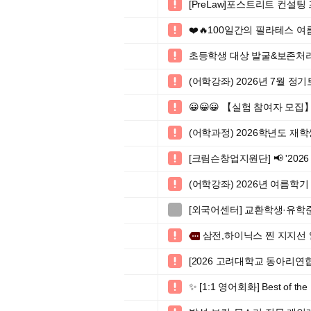
[PreLaw]포스트리트 컨설

❤️🔥100일간의 필라테스 여

초등학생 대상 발굴&보존처리 

(어학강좌) 2026년 7월 정

😀😀😀 【실험 참여자 모집

(어학과정) 2026학년도 재

[크림슨창업지원단] 📢 '2026 S

(어학강좌) 2026년 여름학기

[외국어센터] 교환학생·유학준비

삼전,하이닉스 찐 지지선 

more
[2026 고려대학교 동아리연

✨ [1:1 영어회화] Best of
