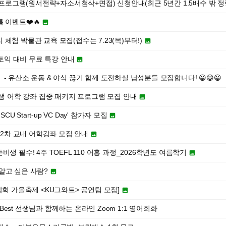
팅 프로그램(원서전략+자소서첨삭+면접) 신청안내(최근 5년간 1.5배수 밖 정량
름 이벤트❤️🔥

체험 박물관 교육 모집(접수는 7.23(목)부터!)

기토익 대비 무료 특강 안내

】 - 유산소 운동 & 야식 끊기 함께 도전하실 남성분들 모집합니다! 😀😀😀
학생 어학 강좌 집중 패키지 프로그램 모집 안내

CU Start-up VC Day' 참가자 모집

 2차 교내 어학강좌 모집 안내

생 필수! 4주 TOEFL 110 어흥 과정_2026학년도 여름학기

알고 싶은 사람?

합회 가을축제 <KU그와트> 공연팀 모집]

 the Best 선생님과 함께하는 온라인 Zoom 1:1 영어회화