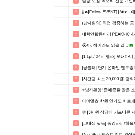
발성·보컬·목소리 전문 개인

🍾🔥[Follow EVENT] [At

(남자환영) 직업 검증하는 

대학연합동아리 PEAKNIC 4

😭아, 책이라도 읽을 걸...


[1:1pt / 24시 헬스] 오

[공블러] 단기 온라인 멘토링 대

[시간당 최소 20,000원]

⭐️남자환영! 존예존잘 많은 

아이엘츠 학원 안가도 빠르게

🩵 [3만원 상당의 기프티콘 제

[고대생 필독] 종강파티/학술

One-Stop 포스트 리트 컨설
