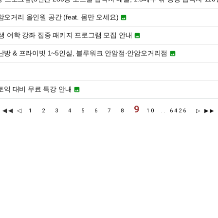
오거리 올인원 공간 (feat. 몸만 오세요)

학생 어학 강좌 집중 패키지 프로그램 모집 안내

난방 & 프라이빗 1~5인실, 블루워크 안암점·안암오거리점

기토익 대비 무료 특강 안내

9
◀◀
◁
1
2
3
4
5
6
7
8
10
..
6426
▷
▶▶