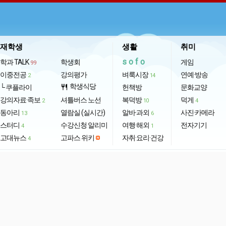
재학생
생활
취미
sofo
학과 TALK
학생회
게임
99
이중전공
강의평가
벼룩시장
연예·방송
2
14
학생식당
└ 쿠플라이
restaurant
헌책방
문화교양
강의자료·족보
셔틀버스 노선
복덕방
덕게
2
10
4
동아리
열람실 (실시간)
알바·과외
사진·카메라
13
6
스터디
수강신청 알리미
여행·해외
전자기기
4
1
고대뉴스
고파스 위키
자취·요리·건강
4