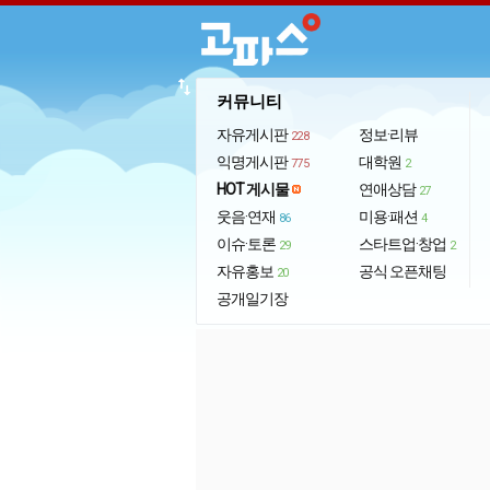
import_export
커뮤니티
자유게시판
정보·리뷰
228
익명게시판
대학원
775
2
HOT 게시물
연애상담
27
웃음·연재
미용·패션
86
4
이슈·토론
스타트업·창업
29
2
자유홍보
공식 오픈채팅
20
공개일기장