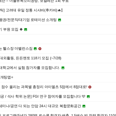
레슨 – 더블유목소리공방, 보컬레슨 1회 무료
tic - 애틱] 고려대 유일 정통 시샤바(후카바)🔥🍾
금융권/전문직/대기업 로테이션 소개팅

기 부원 모집 🍀

래다니는 헬스장 더밸런스짐


외활동, 든든멘토 118기 모집 (~7/28)
 경희대학교에서 실험 참가자를 모집합니다.

소개팅앱⭐️
 점수 올리는 과목별 총정리 아이엘츠 5점에서 8점대로!

공 / 석사 학위 논문] FGI 연구 참여자를 모집합니다 🩵

세미나/공연 다 되는 안암 24시 대규모 복합문화공간

팅 프로그램(5년간 280명 로스쿨 합격자 배출, 1.5배수 밖 정량 합격자 110