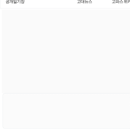
공개일기장
고대뉴스
고파스 위