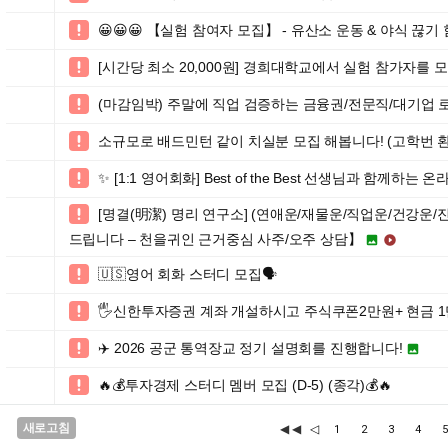
😀😀😀 【실험 참여자 모집】 - 유산소 운동 & 야식 끊기

[시간당 최소 20,000원] 경희대학교에서 실험 참가자를 

(마감임박) 주말에 직업 검증하는 금융권/전문직/대기업 

소규모로 배드민턴 같이 치실분 모집 해봅니다! (고학번 환

✨ [1:1 영어회화] Best of the Best 선생님과 함께하는 

[명결(明潔) 명리 연구소] (연애운/재물운/직업운/건강운/

드립니다 – 천을귀인 근거중심 사주/오주 상담】


🇺🇸영어 회화 스터디 모집🗣️

🖐신한투자증권 계좌 개설하시고 주식쿠폰2만원+ 현금 1

✈️ 2026 공군 통역장교 정기 설명회를 진행합니다!


🔥💰투자경제 스터디 멤버 모집 (D-5) (종각)💰🔥

새로고침
◀◀
◁
1
2
3
4