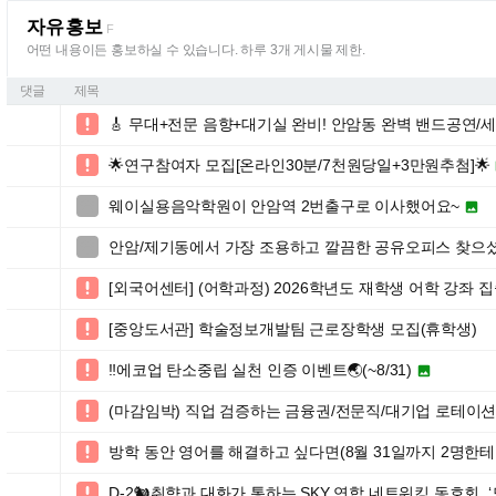
자유홍보
F
어떤 내용이든 홍보하실 수 있습니다. 하루 3개 게시물 제한.
댓글
제목
🎸 무대+전문 음향+대기실 완비! 안암동 완벽 밴드공연/

🌟연구참여자 모집[온라인30분/7천원당일+3만원추첨]🌟

웨이실용음악학원이 안암역 2번출구로 이사했어요~


안암/제기동에서 가장 조용하고 깔끔한 공유오피스 찾으셨나

[외국어센터] (어학과정) 2026학년도 재학생 어학 강좌 

[중앙도서관] 학술정보개발팀 근로장학생 모집(휴학생)

‼️에코업 탄소중립 실천 인증 이벤트🌏(~8/31)


(마감임박) 직업 검증하는 금융권/전문직/대기업 로테이

방학 동안 영어를 해결하고 싶다면(8월 31일까지 2명한테만

D-2🐿️취향과 대화가 통하는 SKY 연합 네트워킹 동호회, ‘모먼츠
