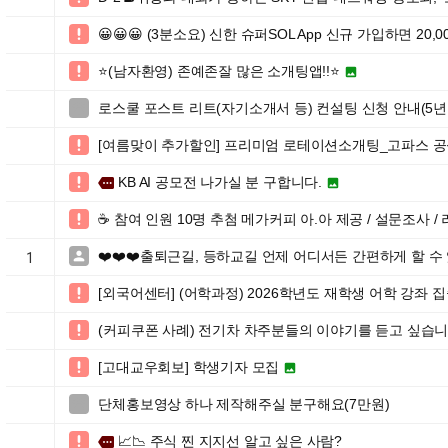
😀😀😀 (3분소요) 신한 슈퍼SOL App 신규 가입하면 20,00

⭐️(남자환영) 존예존잘 많은 소개팅앱!!⭐️


로스쿨 포스트 리트(자기소개서 등) 컨설팅 신청 안내(5년간 

[여름맞이 추가할인] 프리미엄 로테이션소개팅_고파스 공

KB AI 공모전 나가실 분 구합니다.

more

☕️ 참여 인원 10명 추첨 메가커피 아.아 제공 / 설문조사

❤️❤️❤️출퇴근길, 등하교길 언제 어디서든 간편하게 할 수 

1
[외국어센터] (어학과정) 2026학년도 재학생 어학 강좌 

(커피쿠폰 사례) 전기차 차주분들의 이야기를 듣고 싶습니

[고대교우회보] 학생기자 모집


단체홍보영상 하나 제작해주실 분구해요(7만원)

📈📉 주식 찐 지지선 알고 싶은 사람?

more