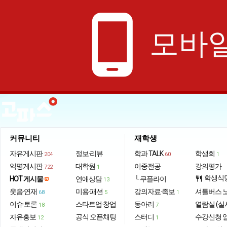
phone_android
모바일
커뮤니티
재학생
자유게시판
정보·리뷰
학과 TALK
학생회
204
60
1
익명게시판
대학원
이중전공
강의평가
722
1
학생식
HOT 게시물
연애상담
└ 쿠플라이
restaurant
13
웃음·연재
미용·패션
강의자료·족보
셔틀버스 
68
5
1
이슈·토론
스타트업·창업
동아리
열람실 (실
18
7
자유홍보
공식 오픈채팅
스터디
수강신청 
12
1