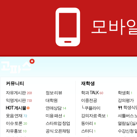
phone_android
모바일
커뮤니티
재학생
자유게시판
정보·리뷰
학과 TALK
학생회
203
60
1
익명게시판
대학원
이중전공
강의평가
733
학생식
HOT 게시물
연애상담
└ 쿠플라이
restaurant
14
웃음·연재
미용·패션
강의자료·족보
셔틀버스 
72
4
1
이슈·토론
스타트업·창업
동아리
열람실 (실
20
8
자유홍보
공식 오픈채팅
스터디
수강신청 
10
1