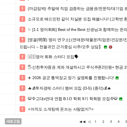
(마감임박) 주말에 직업 검증하는 금융권/전문직/대기업 

소규모로 배드민턴 같이 치실분 모집 해봅니다! (고학번 환

✨ [1:1 영어회화] Best of the Best 선생님과 함께하는 

[명결(明潔) 명리 연구소] (연애운/재물운/직업운/건강운/

드립니다 – 천을귀인 근거중심 사주/오주 상담】


🇺🇸영어 회화 스터디 모집🗣️

🖐신한투자증권 계좌 개설하시고 주식쿠폰2만원+ 현금 1

✈️ 2026 공군 통역장교 정기 설명회를 진행합니다!


🔥💰투자경제 스터디 멤버 모집 (D-5) (종각)💰🔥

🐯🦅고대x연대 연합 B.I.O 학회 9기 학회원 모집🦅🐯


⭐️아직도 소개팅에 돈쓰는 사람없지?⭐️

새로고침
◀◀
◁
1
2
3
4