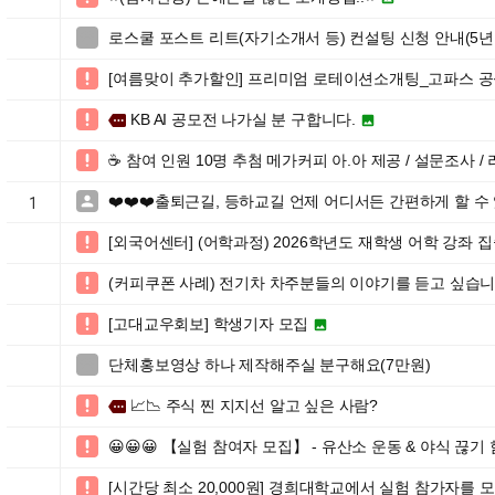
로스쿨 포스트 리트(자기소개서 등) 컨설팅 신청 안내(5년간 

[여름맞이 추가할인] 프리미엄 로테이션소개팅_고파스 공

KB AI 공모전 나가실 분 구합니다.

more

☕️ 참여 인원 10명 추첨 메가커피 아.아 제공 / 설문조사

❤️❤️❤️출퇴근길, 등하교길 언제 어디서든 간편하게 할 수 

1
[외국어센터] (어학과정) 2026학년도 재학생 어학 강좌 

(커피쿠폰 사례) 전기차 차주분들의 이야기를 듣고 싶습니

[고대교우회보] 학생기자 모집


단체홍보영상 하나 제작해주실 분구해요(7만원)

📈📉 주식 찐 지지선 알고 싶은 사람?

more
😀😀😀 【실험 참여자 모집】 - 유산소 운동 & 야식 끊기

[시간당 최소 20,000원] 경희대학교에서 실험 참가자를 
