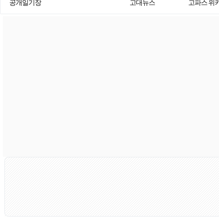
공개일기장
고대뉴스
고파스 위