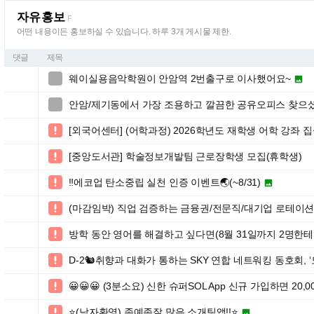
자유홍보
F
어떤 내용이든 홍보하실 수 있습니다. 하루 3개 게시물 제한.
댓글
제목
웨이실용음악학원이 안암역 2번출구로 이사했어요~


안암/제기동에서 가장 조용하고 깔끔한 공유오피스 찾으셨나

[외국어센터] (어학과정) 2026학년도 재학생 어학 강좌 

[중앙도서관] 학술정보개발팀 근로장학생 모집(휴학생)

‼️에코업 탄소중립 실천 인증 이벤트🌏(~8/31)


(마감임박) 직업 검증하는 금융권/전문직/대기업 로테이

방학 동안 영어를 해결하고 싶다면(8월 31일까지 2명한테만

D-2🐿️취향과 대화가 통하는 SKY 연합 네트워킹 동호회, ‘모먼츠

😀😀😀 (3분소요) 신한 슈퍼SOL App 신규 가입하면 20,00

⭐️(남자환영) 존예존잘 많은 소개팅앱!!⭐️

