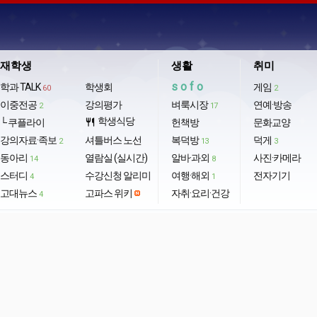
재학생
생활
취미
sofo
학과 TALK
학생회
게임
60
2
이중전공
강의평가
벼룩시장
연예·방송
2
17
학생식당
└ 쿠플라이
restaurant
헌책방
문화교양
강의자료·족보
셔틀버스 노선
복덕방
덕게
2
13
3
동아리
열람실 (실시간)
알바·과외
사진·카메라
14
8
스터디
수강신청 알리미
여행·해외
전자기기
4
1
고대뉴스
고파스 위키
자취·요리·건강
4