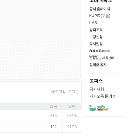
고려대학교
공식 홈페이지
KUPID(포털)
LMS
성적조회
수강신청
학사일정
Student Success
Center
현장실습 지원센터
장학금 공지
고파스
공지사항
새로고침
|
로그인
카카오톡 문의
읽음
날짜
235
07/08
192
07/08