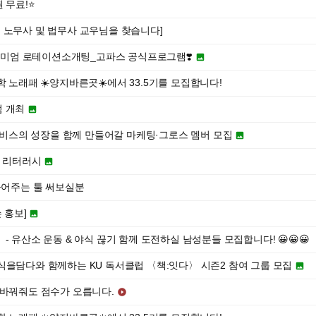
 무료!⭐️
 노무사 및 법무사 교우님을 찾습니다]
프리미엄 로테이션소개팅_고파스 공식프로그램❣️

학 노래패 ☀️양지바른곳☀️에서 33.5기를 모집합니다!
럼 개최

S 서비스의 성장을 함께 만들어갈 마케팅·그로스 멤버 모집

코딩 리터러시

들어주는 툴 써보실분
 홍보]

】 - 유산소 운동 & 야식 끊기 함께 도전하실 남성분들 모집합니다! 😀😀😀
식을담다와 함께하는 KU 독서클럽 〈책:잇다〉 시즌2 참여 그룹 모집

 바꿔줘도 점수가 오릅니다.
