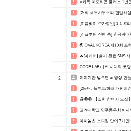
⭐️카톡 이모티콘 플러스 1년권

[저희 세무사무소와 협업하실

[여름맞이 추가할인] 1:1 

[리크루팅 진행 중] 🎸공과대

🌏 OVAL KOREA 제19회 포

🔥[마케터] 출시 완료 SN

CODE LAB+ | AI 시대의 

이야기만 넣으면 ai 영상 만

2
[2동탄, 플루트/하프 개인레슨

😀😀😀 【실험 참여자 모집

고려대학교 민주동우회 × 지

아이엘츠 스피킹 단어 7개만
