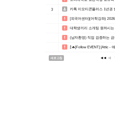
카톡 이모티콘플러스 1년권 

3
[외국어센터](어학강좌) 20

대학생끼리 소개팅 원하시는 분

(남자환영) 직업 검증하는 

🍾🔥[Follow EVENT] [At

◀◀
◁
새로고침