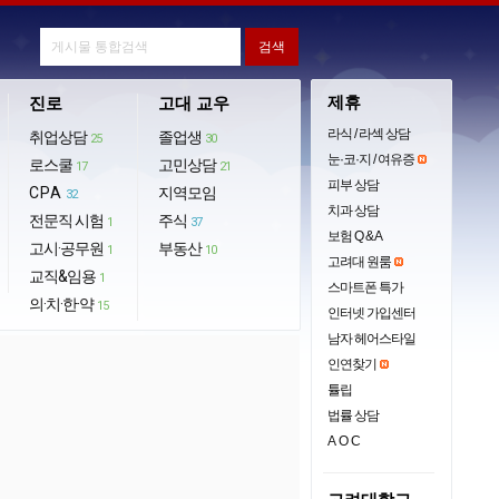
제휴
진로
고대 교우
라식 / 라섹 상담
취업상담
졸업생
25
30
눈·코·지 / 여유증
로스쿨
고민상담
17
21
피부 상담
CPA
지역모임
32
치과 상담
전문직 시험
주식
1
37
보험 Q & A
고시·공무원
부동산
1
10
고려대 원룸
교직&임용
1
스마트폰 특가
의·치·한·약
15
인터넷 가입센터
남자 헤어스타일
인연찾기
튤립
법률 상담
AOC