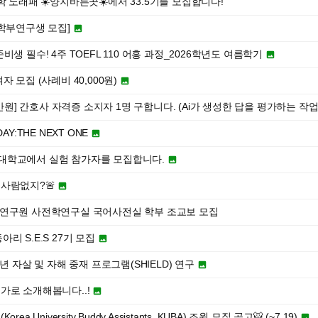
학 노래패 ☀️양지바른곳☀️에서 33.5기를 모집합니다!
학부연구생 모집]

생 필수! 4주 TOEFL 110 어흥 과정_2026학년도 여름학기

 모집 (사례비 40,000원)

2만원] 간호사 자격증 소지자 1명 구합니다. (Ai가 생성한 답을 평가하는 작업
ODAY:THE NEXT ONE

 경희대학교에서 실험 참가자를 모집합니다.

 사람없지?🚨

화연구원 사전학연구실 국어사전실 학부 조교보 모집
동아리 S.E.S 27기 모집

년 자살 및 자해 중재 프로그램(SHIELD) 연구

가로 소개해봅니다..!

University Buddy Assistants, KUBA) 조원 모집 공고🐯 (~7.19)
