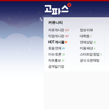
import_export
커뮤니티
자유게시판
정보·리뷰
229
익명게시판
대학원
787
3
HOT 게시물
연애상담
22
웃음·연재
미용·패션
89
4
이슈·토론
스타트업·창업
29
3
자유홍보
공식 오픈채팅
25
공개일기장