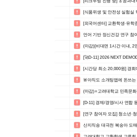
[리크루팅 진행 중] 🎸공과대

[식품위생 및 안전성 실험실 

[외국어센터] 교환학생·유학준비

언어 기반 정신건강 연구 참여자

(마감)[비대면 1시간 이내, 

[🚀D-11] 2026 NEXT DEM

[시간당 최소 20,000원]

🚨아직도 소개팅앱에 돈쓰는

(마감)⭐고려대학교 민족문

[D-11] 경제/경영/시사 연합 

[연구 참여자 모집] 청소년·청

산지직송 대극천 복숭아 도매

고려대학교 교환학생 교류회 (Korea 
