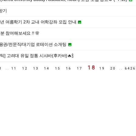
받기
26년 여름학기 2차 교내 어학강좌 모집 안내

 참여해보세요 !! 🌸
금융권/전문직/대기업 로테이션 소개팅

tic - 애틱] 고려대 유일 정통 시샤바(후카바)🔥🍾
18
1
..
11
12
13
14
15
16
17
19
20
..
642