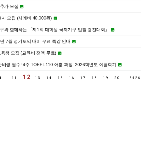
자 추가 모집

 모집 (사례비 40,000원)

제기구와 함께하는 「제1회 대학생 국제기구 입찰 경진대회」

6년 7월 정기토익 대비 무료 특강 안내

육생 모집 (교육비 전액 무료)

생 필수! 4주 TOEFL 110 어흥 과정_2026학년도 여름학기

12
1
..
11
13
14
15
16
17
18
19
20
..
642