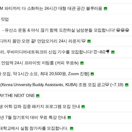
DM 파티까지 다 소화하는 24시간 대형 대관 공간 블루라움

보 밋업
】 - 유산소 운동 & 야식 끊기 함께 도전하실 남성분들 모집합니다! 😀😀😀
디까지 몸만 오면 끝! 안암오거리 24시 라운지 🐯

리, 우바미디어네트워크의 신입 기수를 모집합니다! ⏰~8/2🎥

 안암역 24시 프라이빗 미팅룸 (커피 무료☕)

집, 약 1시간 소요, 최대 20,500원, Zoom 진행]

University Buddy Assistants, KUBA) 조원 모집 공고🐯 (~7.19)

DAY:THE NEXT ONE

학생 어학 강좌 집중 패키지 프로그램 모집 안내

6년 7월 정기토익 대비 무료 특강 안내

 경희대학교에서 실험 참가자를 모집합니다.
