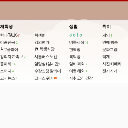
재학생
생활
취미
sofo
학과 TALK
학생회
게임
61
1
이중전공
강의평가
벼룩시장
연예·방송
2
16
학생식당
└ 쿠플라이
restaurant
헌책방
문화교양
강의자료·족보
셔틀버스 노선
복덕방
덕게
2
13
3
동아리
열람실 (실시간)
알바·과외
사진·카메라
14
7
스터디
수강신청 알리미
여행·해외
전자기기
4
1
고대뉴스
고파스 위키
자취·요리·건강
4