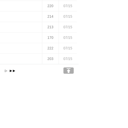
220
07/15
214
07/15
213
07/15
170
07/15
222
07/15
203
07/15

6
▷
▶▶