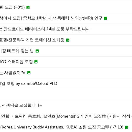
 모집 (~8/9)

참여자 모집] 중학교 1학년 대상 독해력·뇌영상(MRI) 연구

 앱 안드로이드 베타테스터 14분 도움 부탁드립니다.
금융권/전문직/대기업 로테이션 소개팅

가장 빠르게 쌓는 법

MAD 스터디원 모집

는 사람없지?⭐️

코칭 by ex-mbb/Oxford PhD
학교 선생님을 모집합니다⭐
연합 네트워킹 동호회, ‘모먼츠(Moments)’ 2기 멤버 모집👬 (지원서 작성 ~ 7/
University Buddy Assistants, KUBA) 조원 모집 공고🐯 (~7.19)
