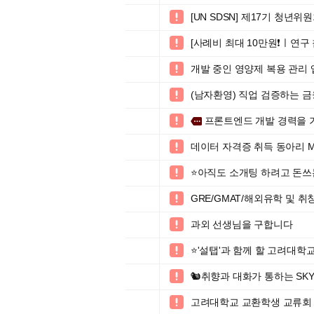
[UN SDSN] 제17기 청년위원회

[사례비 최대 10만원❗ㅣ연구 

개발 중인 영양제 복용 관리

(남자환영) 직업 검증하는 

프론트엔드 개발 경력을 

more
데이터 자격증 취득 동아리 

⭐️아직도 소개팅 하려고 돈쓰

GRE/GMAT/해외유학 및 취창업 

과외 선생님을 구합니다

⭐'설탭'과 함께 할 고려대

🐿️취향과 대화가 통하는 SKY 

고려대학교 교환학생 교류회 (Korea 
