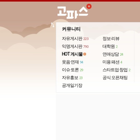
import_export
커뮤니티
자유게시판
정보·리뷰
223
익명게시판
대학원
790
2
HOT 게시물
연애상담
24
웃음·연재
미용·패션
94
4
이슈·토론
스타트업·창업
29
2
자유홍보
공식 오픈채팅
23
공개일기장