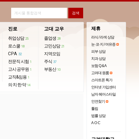
제휴
진로
고대 교우
라식 / 라섹 상담
취업상담
졸업생
25
28
눈·코·지 / 여유증
로스쿨
고민상담
18
21
피부 상담
CPA
지역모임
32
치과 상담
전문직 시험
주식
1
37
보험 Q & A
고시·공무원
부동산
1
10
고려대 원룸
교직&임용
1
스마트폰 특가
의·치·한·약
14
인터넷 가입센터
남자 헤어스타일
인연찾기
튤립
법률 상담
AOC