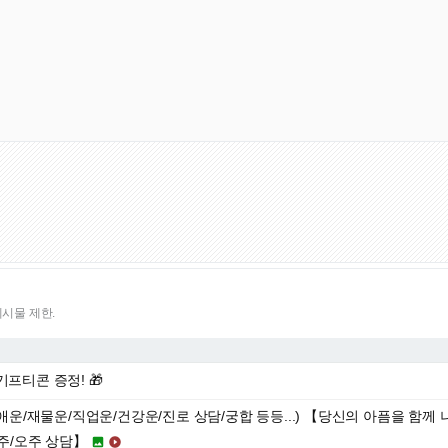
게시물 제한.
기프티콘 증정! 🎁
연애운/재물운/직업운/건강운/진로 상담/궁합 등등...) 【당신의 아픔을 함께
주/오주 상담】

