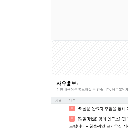
자유홍보
F
어떤 내용이든 홍보하실 수 있습니다. 하루 3개 
댓글
제목
🎁 설문 완료자 추첨을 통해 

[명결(明潔) 명리 연구소] (

드립니다 – 천을귀인 근거중심 사