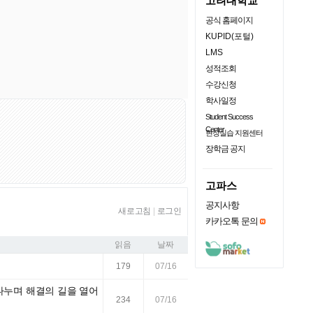
고려대학교
공식 홈페이지
KUPID(포털)
LMS
성적조회
수강신청
학사일정
Student Success
Center
현장실습 지원센터
장학금 공지
고파스
공지사항
새로고침
|
로그인
카카오톡 문의
읽음
날짜
179
07/16
 나누며 해결의 길을 열어
234
07/16