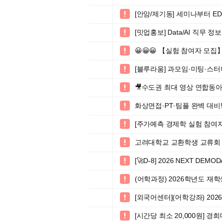
[안암/제기동] 세미나부터 E

[밋업홍보] Data/AI 직무 정

😀😀😀 【실험 참여자 모집

[블루라움] 과모임·미팅·스터

🎥수도권 최대 영상 연합동아

화상면접·PT·팀플 완벽 대비!

[주가예측 경제학 실험 참여자 모

고려대학교 교환학생 교류회 (Korea 

[🚀D-8] 2026 NEXT DEMO

(어학과정) 2026학년도 재

[외국어센터](어학강좌) 202

[시간당 최소 20,000원]
