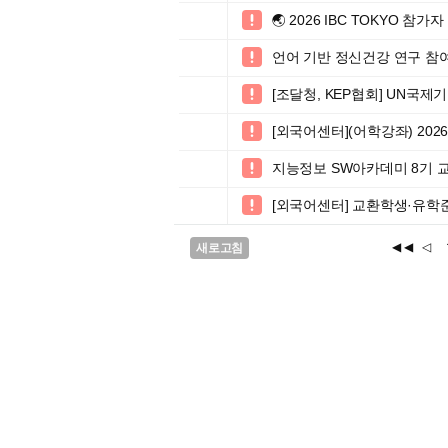
🌏 2026 IBC TOKYO 참가

언어 기반 정신건강 연구 참여자

[조달청, KEP협회] UN국

[외국어센터](어학강좌) 202

지능정보 SW아카데미 8기 교

[외국어센터] 교환학생·유학준비

◀◀
◁
새로고침