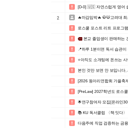
[D-0] 🇺🇸 자연스럽게 

🔥마감임박🔥 🥋🐯고려대 

2
로스쿨 포스트 리트 프로그램(자

본교 졸업생이 판매하는 

more
📍하루 1분이면 독서 습관이

⭐️아직도 소개팅에 돈쓰는 사

본인 것만 보면 안 보입니다,

[2026 동아리연합회 가을축제

[PreLaw] 2027학년도 

🌟연구참여자 모집[온라인30

📚 KU 독서클럽 〈책:잇다〉

다음주에 직업 검증하는 금융
