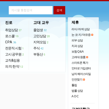
제휴
진로
고대 교우
라식 / 라섹 상담
취업상담
졸업생
27
32
눈·코·지 / 여유증
로스쿨
고민상담
19
20
피부 상담
CPA
지역모임
36
2
치과 상담
전문직 시험
주식
1
42
보험 Q & A
고시·공무원
부동산
2
5
고려대 원룸
교직&임용
스마트폰 특가
의·치·한·약
12
인터넷 가입센터
남자 헤어스타일
인연찾기
튤립
법률 상담
AOC