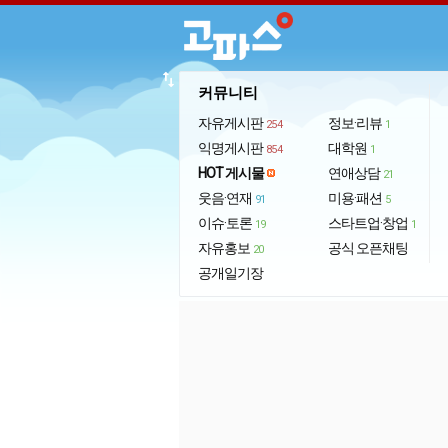
import_export
커뮤니티
자유게시판
정보·리뷰
254
1
익명게시판
대학원
854
1
HOT 게시물
연애상담
21
웃음·연재
미용·패션
91
5
이슈·토론
스타트업·창업
19
1
자유홍보
공식 오픈채팅
20
공개일기장