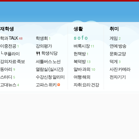
재학생
생활
취미
sofo
학과 TALK
학생회
게임
48
1
2
이중전공
강의평가
벼룩시장
연예·방송
1
11
학생식당
└ 쿠플라이
restaurant
헌책방
문화교양
1
강의자료·족보
셔틀버스 노선
복덕방
덕게
13
3
동아리
열람실 (실시간)
알바·과외
사진·카메라
9
10
스터디
수강신청 알리미
여행·해외
전자기기
5
고대뉴스
고파스 위키
자취·요리·건강
4