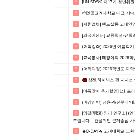
[UN SDSN] 제17기 청년위원회

🌱🙌🏻고려대학교 대표 지속가

[제휴업체] 맨드살롱 고대안

[외국어센터] 교환학생·유학준비

(어학강좌) 2026년 여름학기

[교육봉사] 태청야학 2026

(어학과정) 2026학년도 재

삼전,하이닉스 찐 지지선 

more
[여름맞이 추가할인] 1:1 

(마감임박) 금융권/전문직/

[명결(明潔) 명리 연구소] (

드립니다 – 천을귀인 근거중심 사
🔥D-DAY🔥 고려대학교 교환학생 교
