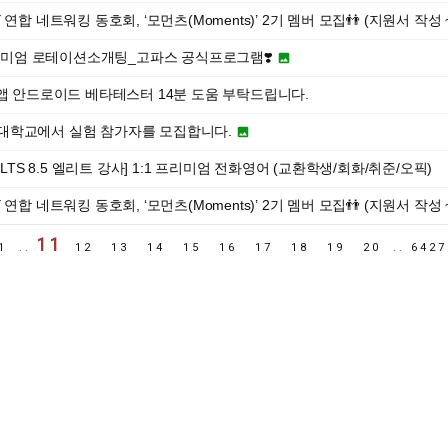
연합 네트워킹 동호회, ‘모먼츠(Moments)’ 2기 멤버 모집👬 (지원서 작성 ~ 7
프리미엄 로테이션소개팅_고파스 공식프로그램❣️

 앱 안드로이드 베타테스터 14분 도움 부탁드립니다.
 경희대학교에서 실험 참가자를 모집합니다.

LTS 8.5 엘리트 강사] 1:1 프리미엄 전화영어 (교환학생/회화/취준/오픽)
연합 네트워킹 동호회, ‘모먼츠(Moments)’ 2기 멤버 모집👬 (지원서 작성 ~ 7/
11
1
..
12
13
14
15
16
17
18
19
20
..
642