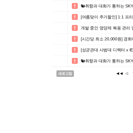
🐿️취향과 대화가 통하는 SKY 

[여름맞이 추가할인] 1:1 

개발 중인 영양제 복용 관리

[시간당 최소 20,000원]

[성균관대 사범대 디렉터 x IE

🐿️취향과 대화가 통하는 SKY 

◀◀
◁
새로고침