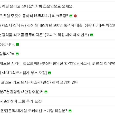
영어 실력을 올리고 싶나요? 저희 소모임으로 오세요
최초유일 주짓수 동아리 KUBJJ 4기 리크루팅‼️


소서 첨삭 등) 신청 안내(5개년 280명 합격자 배출, 정량 1.5배수 밖 11
건강식품 리포좀 글루타치온! (고파스 회원 페이백 이벤트)

 생깁니다.

람없지?⭐️

 새로운 시각이 필요할 때! ✊부산대한의전 합격3인✊ 자소서 및 면접 첨삭
 <KU그와트> 참가 부스 모집]

로스쿨 포스트 리트(원서+자소서+면접) 전략 설명회 안내
분/7천원당일+3만원추첨]🌟

 시즌2 참여 그룹 추가 모집!
권/전문직/대기업 로테이션 소개팅 하실분?
