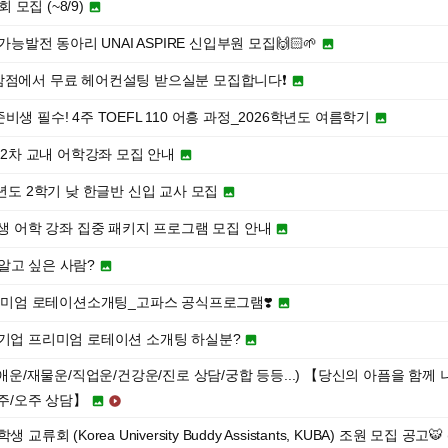
 모집 (~8/9)

능발전 동아리 UNAI ASPIRE 신입부원 모집🙌🏻🌱

암점에서 무료 헤어컨설팅 받으실분 모집합니다❗️

생 필수! 4주 TOEFL 110 어흥 과정_2026학년도 여름학기

 2차 교내 어학강좌 모집 안내

학년도 2학기 낮 한글반 신입 교사 모집

학생 어학 강좌 집중 패키지 프로그램 모집 안내

알고 싶은 사람?

프리미엄 로테이션소개팅_고파스 공식프로그램❣️

대기업 프리미엄 로테이션 소개팅 하실분?

연애운/재물운/직업운/건강운/진로 상담/궁합 등등...) 【당신의 아픔을 함께
주/오주 상담】


류회 (Korea University Buddy Assistants, KUBA) 조원 모집 공고🐯 (