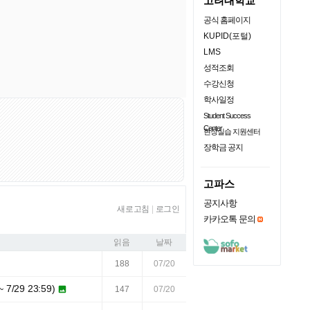
고려대학교
공식 홈페이지
KUPID(포털)
LMS
성적조회
수강신청
학사일정
Student Success
Center
현장실습 지원센터
장학금 공지
고파스
공지사항
새로고침
|
로그인
카카오톡 문의
읽음
날짜
188
07/20
29 23:59)

147
07/20