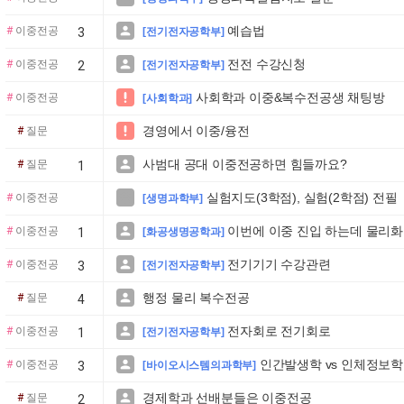
예습법

#
이중전공
3
[전기전자공학부]
전전 수강신청

#
이중전공
2
[전기전자공학부]
사회학과 이중&복수전공생 채팅방

#
이중전공
[사회학과]
경영에서 이중/융전

#
질문
사범대 공대 이중전공하면 힘들까요?

#
질문
1
실험지도(3학점), 실험(2학점) 전필

#
이중전공
[생명과학부]
이번에 이중 진입 하는데 물리화학

#
이중전공
1
[화공생명공학과]
전기기기 수강관련

#
이중전공
3
[전기전자공학부]
행정 물리 복수전공

#
질문
4
전자회로 전기회로

#
이중전공
1
[전기전자공학부]
인간발생학 vs 인체정보학 

#
이중전공
3
[바이오시스템의과학부]
경제학과 선배분들은 이중전공

#
질문
2