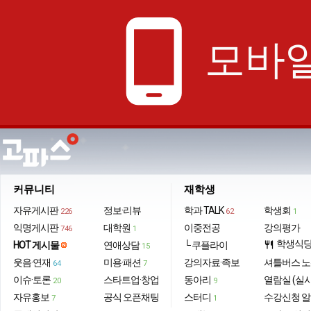
phone_android
모바일
커뮤니티
재학생
자유게시판
정보·리뷰
학과 TALK
학생회
226
62
1
익명게시판
대학원
이중전공
강의평가
746
1
학생식
HOT 게시물
연애상담
└ 쿠플라이
restaurant
15
웃음·연재
미용·패션
강의자료·족보
셔틀버스 
64
7
이슈·토론
스타트업·창업
동아리
열람실 (실
20
9
자유홍보
공식 오픈채팅
스터디
수강신청 
7
1