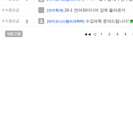
26-1 언어와미디어 강계 올라온거

#
이중전공
[언어학과]
수강과목 문의드립니다!

#
이중전공
3
[바이오시스템의과학부]
새로고침
◀◀
◁
1
2
3
4