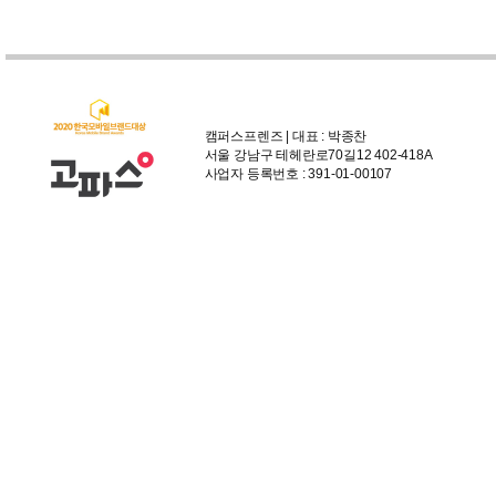
캠퍼스프렌즈 | 대표 : 박종찬
서울 강남구 테헤란로70길12 402-418A
사업자 등록번호 : 391-01-00107