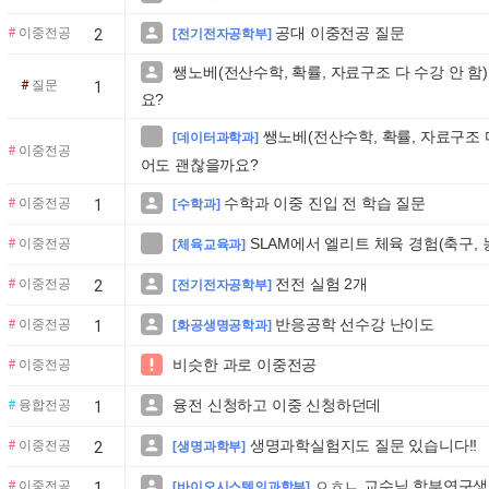
공대 이중전공 질문

#
이중전공
2
[전기전자공학부]
쌩노베(전산수학, 확률, 자료구조 다 수강 안 

#
질문
1
요?
쌩노베(전산수학, 확률, 자료구조 

[데이터과학과]
#
이중전공
어도 괜찮을까요?
수학과 이중 진입 전 학습 질문

#
이중전공
1
[수학과]
SLAM에서 엘리트 체육 경험(축구,

#
이중전공
[체육교육과]
전전 실험 2개

#
이중전공
2
[전기전자공학부]
반응공학 선수강 난이도

#
이중전공
1
[화공생명공학과]
비슷한 과로 이중전공

#
이중전공
융전 신청하고 이중 신청하던데

#
융합전공
1
생명과학실험지도 질문 있습니다!!

#
이중전공
2
[생명과학부]
ㅇㅎㄴ 교수님 학부연구생

#
이중전공
1
[바이오시스템의과학부]