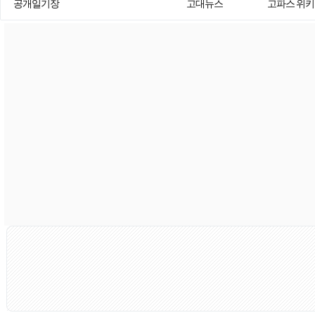
공개일기장
고대뉴스
고파스 위키