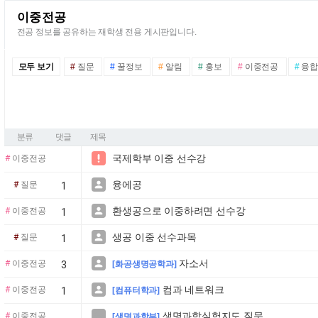
이중전공
전공 정보를 공유하는 재학생 전용 게시판입니다.
모두 보기
#
질문
#
꿀정보
#
알림
#
홍보
#
이중전공
#
융합
분류
댓글
제목
국제학부 이중 선수강

#
이중전공
융에공

#
질문
1
환생공으로 이중하려면 선수강

#
이중전공
1
생공 이중 선수과목

#
질문
1
자소서

#
이중전공
3
[화공생명공학과]
컴과 네트워크

#
이중전공
1
[컴퓨터학과]
생명과학실험지도 질문

#
이중전공
[생명과학부]