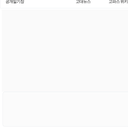
공개일기장
고대뉴스
고파스 위키