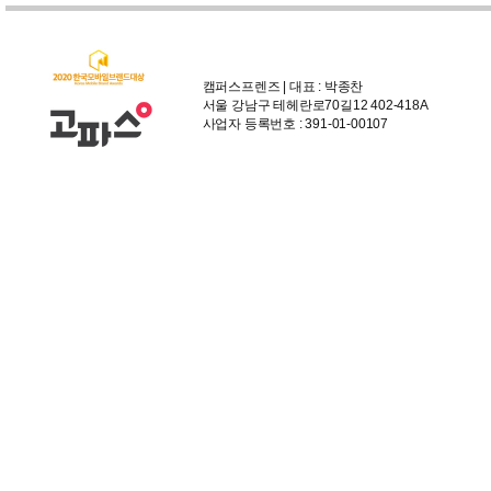
캠퍼스프렌즈 | 대표 : 박종찬
서울 강남구 테헤란로70길12 402-418A
사업자 등록번호 : 391-01-00107