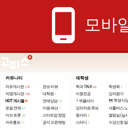
phone_android
모바일
커뮤니티
재학생
자유게시판
정보·리뷰
학과 TALK
학생회
218
60
1
익명게시판
대학원
이중전공
강의평가
730
1
학생식
HOT 게시물
연애상담
└ 쿠플라이
restaurant
13
웃음·연재
미용·패션
강의자료·족보
셔틀버스 
67
7
이슈·토론
스타트업·창업
동아리
열람실 (실
20
8
자유홍보
공식 오픈채팅
스터디
수강신청 
11
1