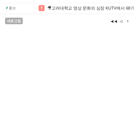
🎥고려대학교 영상 문화의 심장 KUTV에서 68

#
홍보
새로고침
◀◀
◁
1