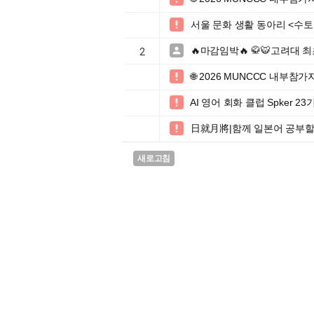
서울 문화 생활 동아리 <수토클

🔥마감임박🔥 🥋🐯고려대 

2
🌐 2026 MUNCCC 내부참가

AI 영어 회화 클럽 Spker 2

日就月將|함께 일본어 공부할

새로고침