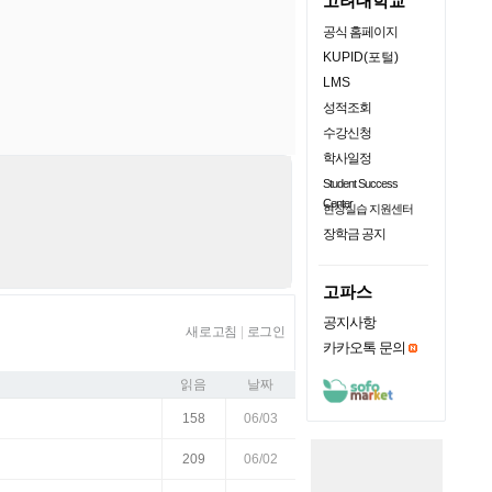
고려대학교
공식 홈페이지
KUPID(포털)
LMS
성적조회
수강신청
학사일정
Student Success
Center
현장실습 지원센터
장학금 공지
고파스
공지사항
새로고침
|
로그인
카카오톡 문의
읽음
날짜
158
06/03
209
06/02