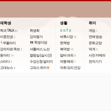
재학생
생활
취미
sofo
학과 TALK
학생회
게임
61
1
이중전공
강의평가
벼룩시장
연예·방송
2
16
학생식당
└ 쿠플라이
restaurant
헌책방
문화교양
강의자료·족보
셔틀버스 노선
복덕방
덕게
2
13
3
동아리
열람실 (실시간)
알바·과외
사진·카메라
14
8
스터디
수강신청 알리미
여행·해외
전자기기
4
1
고대뉴스
고파스 위키
자취·요리·건강
4