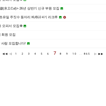
(水土Cul)> 26년 상반기 신규 부원 모집

최초유일 주짓수 동아리 KUBJJ 4기 리크루


자 오피서 모집 🌐

3기 회원 모집
 사람 모집합니다!

7
◀◀
◁
1
2
3
4
5
6
8
9
10
..
865
▷
▶▶