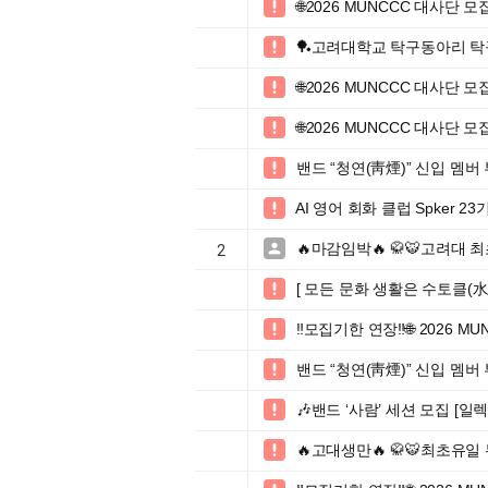
🌐2026 MUNCCC 대사단 모집

🏓고려대학교 탁구동아리 탁

🌐2026 MUNCCC 대사단 모집

🌐2026 MUNCCC 대사단 모집

밴드 “청연(靑煙)” 신입 멤버

AI 영어 회화 클럽 Spker 2

🔥마감임박🔥 🥋🐯고려대 

2
[ 모든 문화 생활은 수토클(水土

‼️모집기한 연장‼️🌐 2026

밴드 “청연(靑煙)” 신입 멤버

🎶밴드 ‘사람’ 세션 모집 [일렉

🔥고대생만🔥 🥋🐯최초유일
