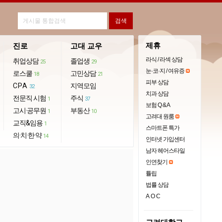
제휴
진로
고대 교우
라식 / 라섹 상담
취업상담
졸업생
25
29
눈·코·지 / 여유증
로스쿨
고민상담
18
21
피부 상담
CPA
지역모임
32
치과 상담
전문직 시험
주식
1
37
보험 Q & A
고시·공무원
부동산
1
10
고려대 원룸
교직&임용
1
스마트폰 특가
의·치·한·약
14
인터넷 가입센터
남자 헤어스타일
인연찾기
튤립
법률 상담
AOC