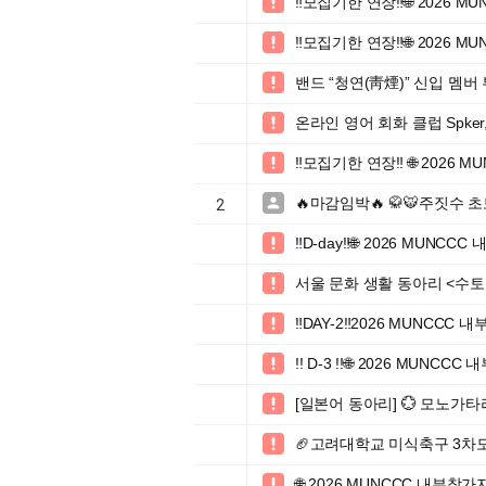
‼️모집기한 연장‼️🌐 2026

‼️모집기한 연장‼️🌐 2026

밴드 “청연(靑煙)” 신입 멤버

온라인 영어 회화 클럽 Spker

‼️모집기한 연장‼️ 🌐 2026

🔥마감임박🔥 🥋🐯주짓수 

2
‼️D-day‼️🌐 2026 MUN

서울 문화 생활 동아리 <수토클

‼️DAY-2‼️2026 MUNCC

!! D-3 !!🌐 2026 MUNC

[일본어 동아리] 💮 모노가타

🏈고려대학교 미식축구 3차모

🌐 2026 MUNCCC 내부참가
