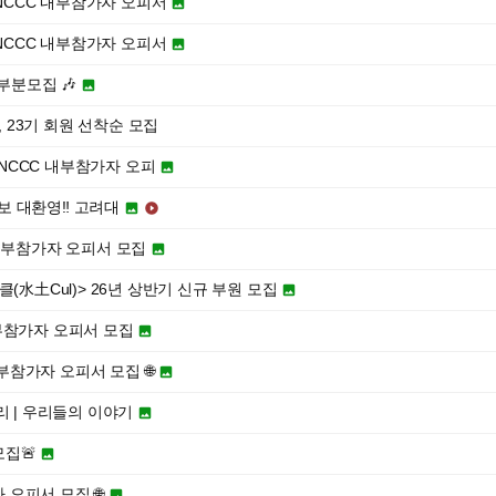
 MUNCCC 내부참가자 오피서

 MUNCCC 내부참가자 오피서

 부분모집 🎶

, 23기 회원 선착순 모집
 MUNCCC 내부참가자 오피

초보 대환영‼️ 고려대


CCC 내부참가자 오피서 모집

(水土Cul)> 26년 상반기 신규 부원 모집

C 내부참가자 오피서 모집

CC 내부참가자 오피서 모집 🌐

리 | 우리들의 이야기

집🚨

자 오피서 모집 🌐
