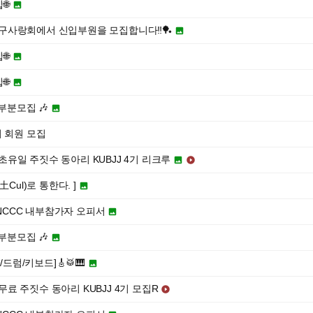
🌐

구사랑회에서 신입부원을 모집합니다‼️🏓

🌐

🌐

 부분모집 🎶

3기 회원 모집
최초유일 주짓수 동아리 KUBJJ 4기 리크루


Cul)로 통한다. ]

 MUNCCC 내부참가자 오피서

 부분모집 🎶

/드럼/키보드]🎸🥁🎹

 무료 주짓수 동아리 KUBJJ 4기 모집R
