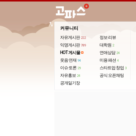
import_export
커뮤니티
자유게시판
정보·리뷰
222
익명게시판
대학원
789
2
HOT 게시물
연애상담
24
웃음·연재
미용·패션
94
4
이슈·토론
스타트업·창업
29
3
자유홍보
공식 오픈채팅
24
공개일기장