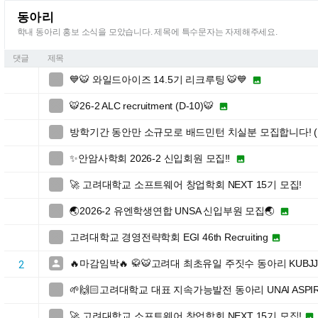
동아리
학내 동아리 홍보 소식을 모았습니다. 제목에 특수문자는 자제해주세요.
댓글
제목
💙🐯 와일드아이즈 14.5기 리크루팅 🐯💙


🐯26-2 ALC recruitment (D-10)🐯


방학기간 동안만 소규모로 배드민턴 치실분 모집합니다! (

✨안암사학회 2026-2 신입회원 모집‼️


🚀 고려대학교 소프트웨어 창업학회 NEXT 15기 모집!

🌏2026-2 유엔학생연합 UNSA 신입부원 모집🌏


고려대학교 경영전략학회 EGI 46th Recruiting


🔥마감임박🔥 🥋🐯고려대 최초유일 주짓수 동아리 KUBJ

2
🌱🙌🏻고려대학교 대표 지속가능발전 동아리 UNAI ASPI

🚀 고려대학교 소프트웨어 창업학회 NEXT 15기 모집!

