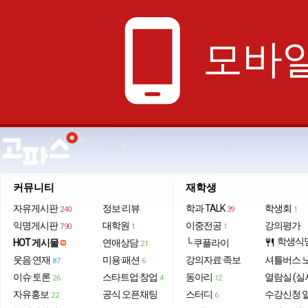
phone_android
모바일
커뮤니티
재학생
자유게시판
정보·리뷰
학과 TALK
학생회
240
39
1
익명게시판
대학원
이중전공
강의평가
790
1
1
학생식
HOT 게시물
연애상담
└ 쿠플라이
restaurant
21
웃음·연재
미용·패션
강의자료·족보
셔틀버스 
87
6
이슈·토론
스타트업·창업
동아리
열람실 (실
26
4
12
자유홍보
공식 오픈채팅
스터디
수강신청 
22
6