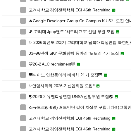
고려대학교 경영전략학회 EGI 46th Recruiting


🔥Google Developer Group On Campus KU 5기 모집 

🎵 고려대 Jpop밴드 '히토리고토' 신입 부원 모집


✨ 2026학년도 2학기 고려대학교 남북대학생연합 북한

03~96년생 SKY 문화탐방 동아리 ‘도토리’ 4기 모집


🐯26-2 ALC recruitment🐯


🎹피아노 연합동아리 비바체 21기 모집🎹


✨안암사학회 2026-2 신입회원 모집‼️


🌏2026-2 유엔학생연합 UNSA 신입부원 모집🌏


소규모로(6-8명) 배드민턴 같이 치실분 구합니다!! (고학번

고려대학교 경영전략학회 EGI 46th Recruiting


고려대학교 경영전략학회 EGI 46th Recruiting

