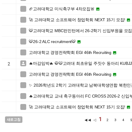
🏈고려대학교 미식축구부 4차모집🚨


🚀 고려대학교 소프트웨어 창업학회 NEXT 15기 모집!


🐯고려대학교 MBC런민턴에서 26-2학기 신입부원을 모

🐯26-2 ALC recruitment🐯


고려대학교 경영전략학회 EGI 46th Recruiting


🔥마감임박🔥 🥋🐯고려대 최초유일 주짓수 동아리 KUBJ

2
고려대학교 경영전략학회 EGI 46th Recruiting


✨ 2026학년도 2학기 고려대학교 남북대학생연합 북한

🔥고려대학교 교내 축구동아리 FC CROSS 2026-2 신입

🚀 고려대학교 소프트웨어 창업학회 NEXT 15기 모집!


1
새로고침
◀◀ ◁
2
3
4