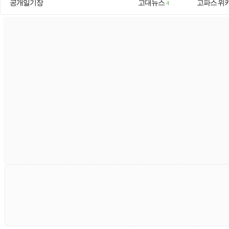
공개일기장
고대뉴스
고파스 위
4