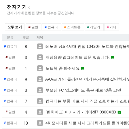
전자기기
K
전자기기에 관련된 정보를 나누는 공간입니다.
모두 보기
#
일반
#
컴퓨터
#
스마트폰
#
게임기
#
기타
분류
댓글
제목
레노버 v15 4세대 인텔 13420H 노트북 괜찮을

#
컴퓨터
8
저장용량 업그레이드 질문 있습니다.

#
일반
3

노트북 좀 봐주세요

#
일반
1

AAA급 게임 돌리려면 여기 뜬거중에 살만한거 

#
컴퓨터
9
부모님 PC 업그레이드 혹은 새로 맞춤 고민

#
컴퓨터
3
컴퓨터는 부품 따로 사서 직접 조립하는게 조립

#
컴퓨터
7
[벤치마크] 이거사라 - 라이젠7 9800X3D

#
일반
4

4K 모니터를 새로 사서 그래픽카드를 올려야할

#
컴퓨터
10