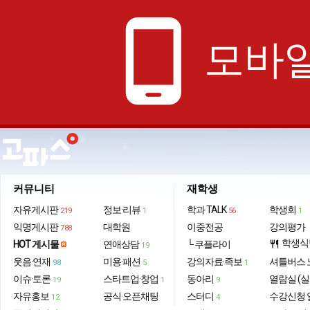
phone_android
모바일
커뮤니티
재학생
자유게시판
정보·리뷰
학과 TALK
학생회
219
1
56
1
익명게시판
대학원
이중전공
강의평가
788
학생식
HOT 게시물
연애상담
└ 쿠플라이
restaurant
19
웃음·연재
미용·패션
강의자료·족보
셔틀버스 
98
5
1
이슈·토론
스타트업·창업
동아리
열람실 (실
19
1
9
자유홍보
공식 오픈채팅
스터디
수강신청 
12
4