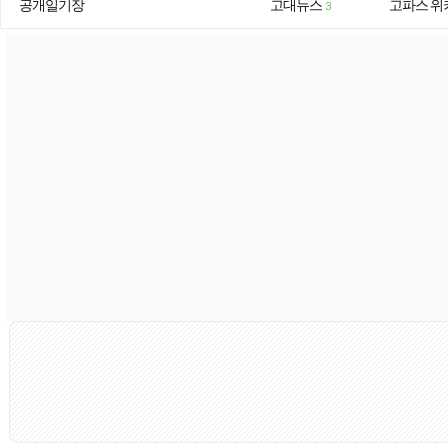
공개일기장
고대뉴스
고파스 위
3