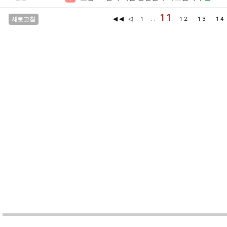
11
◀◀
◁
새로고침
1
..
12
13
1