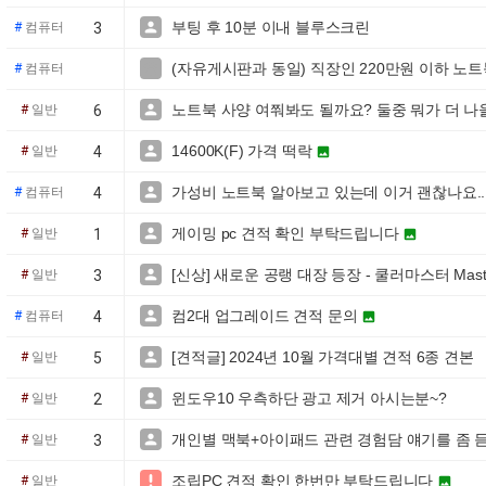
부팅 후 10분 이내 블루스크린

#
컴퓨터
3
(자유게시판과 동일) 직장인 220만원 이하 노

#
컴퓨터
노트북 사양 여쭤봐도 될까요? 둘중 뭐가 더 나을

#
일반
6
14600K(F) 가격 떡락

#
일반
4

가성비 노트북 알아보고 있는데 이거 괜찮나요..

#
컴퓨터
4
게이밍 pc 견적 확인 부탁드립니다

#
일반
1

[신상] 새로운 공랭 대장 등장 - 쿨러마스터 MasterAi

#
일반
3
컴2대 업그레이드 견적 문의

#
컴퓨터
4

[견적글] 2024년 10월 가격대별 견적 6종 견본

#
일반
5
윈도우10 우측하단 광고 제거 아시는분~?

#
일반
2
개인별 맥북+아이패드 관련 경험담 얘기를 좀 

#
일반
3
조립PC 견적 확인 한번만 부탁드립니다

#
일반
