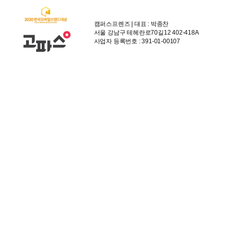
캠퍼스프렌즈 | 대표 : 박종찬
서울 강남구 테헤란로70길12 402-418A
사업자 등록번호 : 391-01-00107