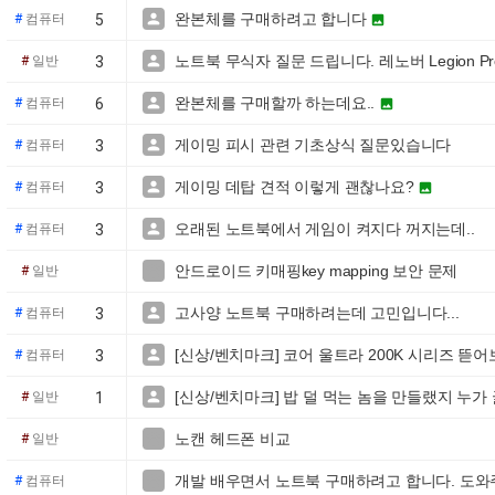
완본체를 구매하려고 합니다

#
컴퓨터
5

노트북 무식자 질문 드립니다. 레노버 Legion Pro 5i

#
일반
3
완본체를 구매할까 하는데요..

#
컴퓨터
6

게이밍 피시 관련 기초상식 질문있습니다

#
컴퓨터
3
게이밍 데탑 견적 이렇게 괜찮나요?

#
컴퓨터
3

오래된 노트북에서 게임이 켜지다 꺼지는데..

#
컴퓨터
3
안드로이드 키매핑key mapping 보안 문제

#
일반
고사양 노트북 구매하려는데 고민입니다...

#
컴퓨터
3
[신상/벤치마크] 코어 울트라 200K 시리즈 뜯

#
컴퓨터
3
[신상/벤치마크] 밥 덜 먹는 놈을 만들랬지 

#
일반
1
노캔 헤드폰 비교

#
일반
개발 배우면서 노트북 구매하려고 합니다. 도와

#
컴퓨터