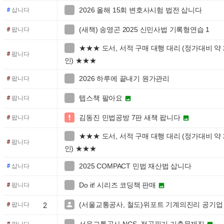
2026 올해 15회 변호사시험 법전 삽니다

#
삽니다
(새책) 송영곤 2025 신민사법 기록형연습 1

#
팝니다
★★★ 도서, 서적 구매 대행 대리 (정가대비 약 20

#
팝니다
인) ★★★
2026 하루에 끝내기 원가관리

#
팝니다
텝스책 팔아요

#
팝니다

김동진 민법공방 7판 새책 팝니다

#
팝니다

★★★ 도서, 서적 구매 대행 대리 (정가대비 약 20

#
팝니다
인) ★★★
2025 COMPACT 민법 재산법 삽니다

#
삽니다
Do it! 시리즈 코딩책 판매

#
팝니다

(서울교통공사, 철도)위포트 기계의진리 공기업

#
팝니다
2