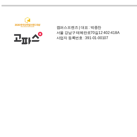
캠퍼스프렌즈 | 대표 : 박종찬
서울 강남구 테헤란로70길12 402-418A
사업자 등록번호 : 391-01-00107