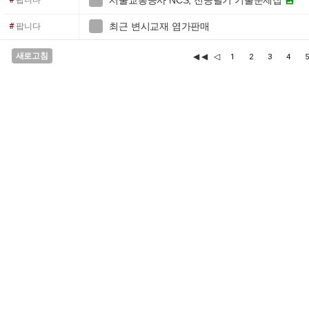
서울교통공사 NCS, 전공필기 기출문제집

#
팝니다

최근 변시교재 염가판매

#
팝니다
새로고침
◀◀
◁
1
2
3
4