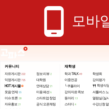
phone_android
모바일
커뮤니티
재학생
자유게시판
정보·리뷰
학과 TALK
학생회
222
2
49
익명게시판
대학원
이중전공
강의평가
725
학생식
HOT 게시물
연애상담
└ 쿠플라이
restaurant
21
웃음·연재
미용·패션
강의자료·족보
셔틀버스 
55
6
이슈·토론
스타트업·창업
동아리
열람실 (실
28
13
자유홍보
공식 오픈채팅
스터디
수강신청 
21
4