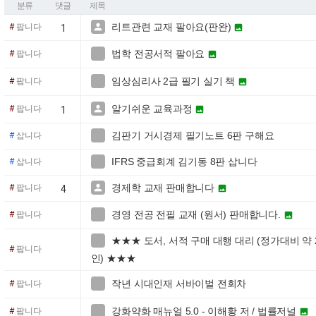
분류
댓글
제목
리트관련 교재 팔아요(판완)

#
팝니다

1
법학 전공서적 팔아요

#
팝니다

임상심리사 2급 필기 실기 책

#
팝니다

알기쉬운 교육과정

#
팝니다

1
김판기 거시경제 필기노트 6판 구해요

#
삽니다
IFRS 중급회계 김기동 8판 삽니다

#
삽니다
경제학 교재 판매합니다

#
팝니다

4
경영 전공 전필 교재 (원서) 판매합니다.

#
팝니다

★★★ 도서, 서적 구매 대행 대리 (정가대비 약 20

#
팝니다
인) ★★★
작년 시대인재 서바이벌 전회차

#
팝니다
강화약화 매뉴얼 5.0 - 이해황 저 / 법률저널

#
팝니다
