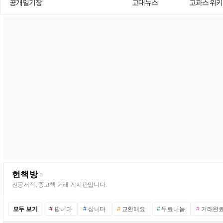
공개일기장
고대뉴스
고파스 위키
헌책방
B
전공서적, 중고책 거래 게시판입니다.
모두 보기
#
팝니다
#
삽니다
#
교환해요
#
무료나눔
#
거래완