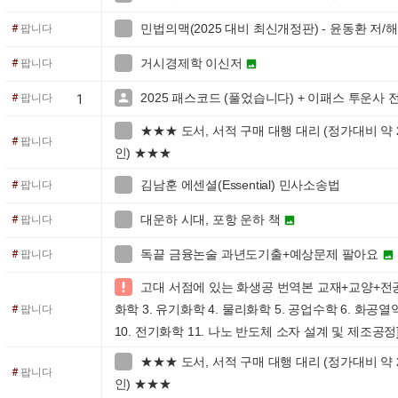
민법의맥(2025 대비 최신개정판) - 윤동환 저

#
팝니다
거시경제학 이신저

#
팝니다

2025 패스코드 (풀었습니다) + 이패스 투운사 

#
팝니다
1
★★★ 도서, 서적 구매 대행 대리 (정가대비 약 20

#
팝니다
인) ★★★
김남훈 에센셜(Essential) 민사소송법

#
팝니다
대운하 시대, 포항 운하 책

#
팝니다

독끝 금융논술 과년도기출+예상문제 팔아요

#
팝니다

고대 서점에 있는 화생공 번역본 교재+교양+전공 교

화학 3. 유기화학 4. 물리화학 5. 공업수학 6. 화공열
#
팝니다
10. 전기화학 11. 나노 반도체 소자 설계 및 제조공정
★★★ 도서, 서적 구매 대행 대리 (정가대비 약 20

#
팝니다
인) ★★★