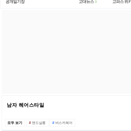
공개일기장
고대뉴스
고파스 위
3
남자 헤어스타일
모두 보기
#
맨드살롱
#
버스커헤어