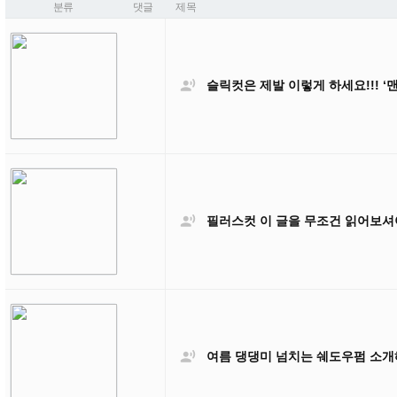
분류
댓글
제목

슬릭컷은 제발 이렇게 하세요!!! 

필러스컷 이 글을 무조건 읽어보셔

여름 댕댕미 넘치는 쉐도우펌 소개해