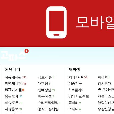
phone_android
모바일
커뮤니티
재학생
자유게시판
정보·리뷰
학과 TALK
학생회
242
1
56
1
익명게시판
대학원
이중전공
강의평가
798
1
학생식
HOT 게시물
연애상담
└ 쿠플라이
restaurant
19
웃음·연재
미용·패션
강의자료·족보
셔틀버스 
93
5
이슈·토론
스타트업·창업
동아리
열람실 (실
19
1
9
자유홍보
공식 오픈채팅
스터디
수강신청 
13
4