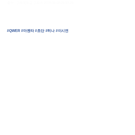
출처 : 고려대학교 고파스 2026-08-08 05:57:26:
#QWER
#마젠타
#쵸단
#히나
#이시연