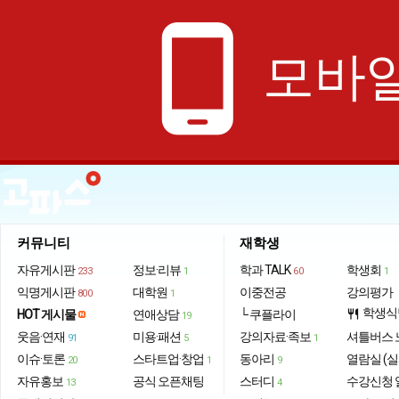
phone_android
모바일
커뮤니티
재학생
자유게시판
정보·리뷰
학과 TALK
학생회
233
1
60
1
익명게시판
대학원
이중전공
강의평가
800
1
학생식
HOT 게시물
연애상담
└ 쿠플라이
restaurant
19
웃음·연재
미용·패션
강의자료·족보
셔틀버스 
91
5
1
이슈·토론
스타트업·창업
동아리
열람실 (실
20
1
9
자유홍보
공식 오픈채팅
스터디
수강신청 
13
4