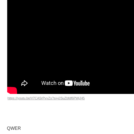
https://youtu.be/V7CASrPvvZs?si=iJSuZbfdf6PWjJ45
QWER