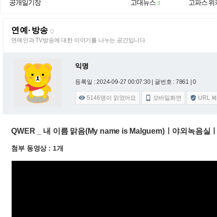
공개일기장
고대뉴스
고파스 위
3
연예·방송
Q
연예인과 TV방송에 대한 이야기를 나누는 공간입니다.
익명
등록일 : 2024-09-27 00:07:30
| 글번호 : 7861 | 0
5146
명이 읽었어요
모바일화면
URL 



QWER _ 내 이름 맑음(My name is Malguem)ㅣ야외녹음실ㅣBe
첨부 동영상 : 1개