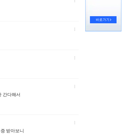

:



만 간다해서

수증 받아보니