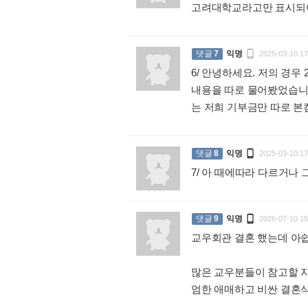
고려대학교라고만 표시되

댓글
7
익명
2025-03-10 17
6/ 안녕하세요. 저의 경
내용을 따로 물어봤었습니
는 저희 기부금만 따로 

댓글
8
익명
2025-03-10 17
7/ 아 때에따라 다르거나 

댓글
9
익명
2026-07-10 15
교우회관 결혼 했는데 아
많은 교우분들이 참고할 
엄한 애매하고 비싼 결혼