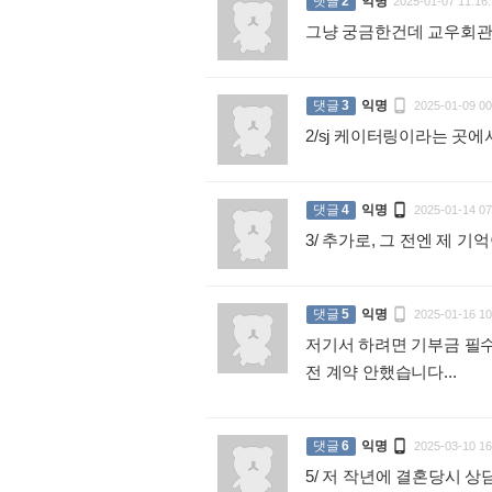
댓글
2
익명
2025-01-07 11:16:
그냥 궁금한건데 교우회관

댓글
3
익명
2025-01-09 00
2/sj 케이터링이라는 곳

댓글
4
익명
2025-01-14 07
3/ 추가로, 그 전엔 제 

댓글
5
익명
2025-01-16 10
저기서 하려면 기부금 필수
전 계약 안했습니다...
:

댓글
6
익명
2025-03-10 16
5/ 저 작년에 결혼당시 