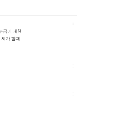

기부금에 대한
 제가 할때

