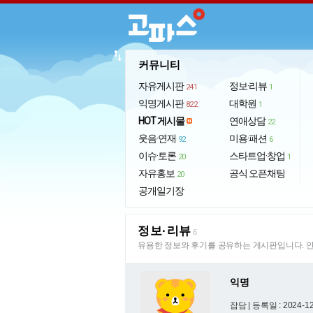
import_export
커뮤니티
자유게시판
정보·리뷰
241
1
익명게시판
대학원
822
1
HOT 게시물
연애상담
22
웃음·연재
미용·패션
92
6
이슈·토론
스타트업·창업
20
1
자유홍보
공식 오픈채팅
20
공개일기장
정보·리뷰
6
유용한 정보와 후기를 공유하는 게시판입니다. 안
익명
잡담 |
등록일 : 2024-12