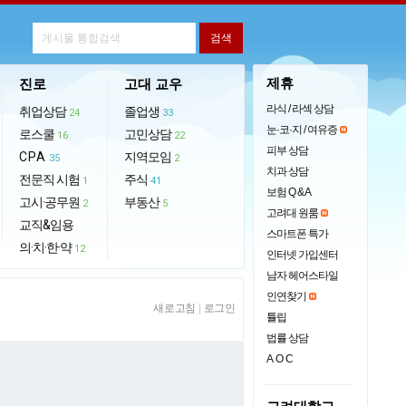
제휴
진로
고대 교우
라식 / 라섹 상담
취업상담
졸업생
24
33
눈·코·지 / 여유증
로스쿨
고민상담
16
22
피부 상담
CPA
지역모임
35
2
치과 상담
전문직 시험
주식
1
41
보험 Q & A
고시·공무원
부동산
2
5
고려대 원룸
교직&임용
스마트폰 특가
의·치·한·약
12
인터넷 가입센터
남자 헤어스타일
인연찾기
새로고침
|
로그인
튤립
법률 상담
AOC