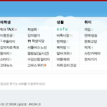
재학생
생활
취미
sofo
학과 TALK
학생회
게임
51
1
2
이중전공
강의평가
벼룩시장
연예·방송
1
11
학생식당
└ 쿠플라이
restaurant
헌책방
문화교양
1
강의자료·족보
셔틀버스 노선
복덕방
덕게
15
3
동아리
열람실 (실시간)
알바·과외
사진·카메라
9
8
스터디
수강신청 알리미
여행·해외
전자기기
5
고대뉴스
고파스 위키
자취·요리·건강
암상권 후기는 sofo를 이용해주세요!
-31 17:39:08
| 글번호 : 49134 | 0