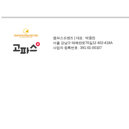
캠퍼스프렌즈 | 대표 : 박종찬
서울 강남구 테헤란로70길12 402-418A
사업자 등록번호 : 391-01-00107