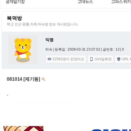
공개일기장
고대뉴스
고파스 위키
복덕방
학교 인근 원룸,자취,하숙방 정보 게시판입니다.
익명
하숙 |
등록일 : 2008-03-31 23:07:02
| 글번호 : 13 | 0
22582
명이 읽었어요
모바일화면
URL



081014 [제기동]

-
출처 : 고려대학교 고파스 2026-08-09 08:19:46: