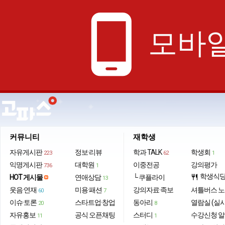
phone_android
모바일
커뮤니티
재학생
자유게시판
정보·리뷰
학과 TALK
학생회
223
62
1
익명게시판
대학원
이중전공
강의평가
736
1
학생식
HOT 게시물
연애상담
└ 쿠플라이
restaurant
13
웃음·연재
미용·패션
강의자료·족보
셔틀버스 
60
7
이슈·토론
스타트업·창업
동아리
열람실 (실
20
8
자유홍보
공식 오픈채팅
스터디
수강신청 
11
1