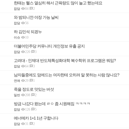
한때는 헬스 열심히 해서 근육량도 많이 늘고 했는데요

84
2

잡담
와 밤되니깐 야장 가능 날씨

56
잡담
하 김민석 되겠누

10
이슈
더불어민주당 커뮤니티 개인정보 유출 공지

220
3

잡담
고려대 - 인제대 반도체특성화대학 복수학위 프로그램은 뭐임?

64
3

잡담
남자들중에도 맘에드는 여자한테 오히려 말 못하는 사람 많나요?

29
1

연애
죽을 정도로 맛있는 버섯

208
2

일반
방금 나갔다 왔는데 ㄹㅇ 좀 시원해짐 ㅋㅋㅋㅋ

126
5

잡담
에너메카 1+1 1년 구합니다

31
2

잡담