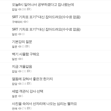
오늘8시 일어나서 공부하겠다고 집나왔는데

208
5

잡담
SRT 기차표 포기? 대신 잡아드려요(수수료 없음)

0
구매대리
SRT 기차표 포기? 대신 잡아드려요(수수료 없음)

10
일반
기본강의 질문

33
1

질문
백기 사물함 구해요

8
일반
지금 겨울같음

131
3

잡담
열돔에 갖혀서 좋은것 한가지

214
5

잡담
세법 객관식 강사 선택

5
질문
사진을 속여서 선자리에 나오는 심리는 뭘까요

174
3

연애