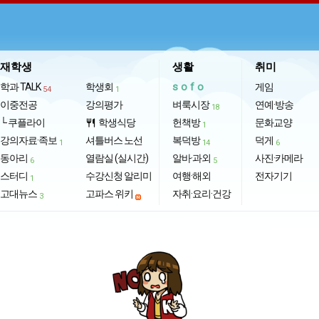
재학생
생활
취미
sofo
학과 TALK
학생회
게임
54
1
이중전공
강의평가
벼룩시장
연예·방송
18
└ 쿠플라이
학생식당
헌책방
문화교양
restaurant
1
강의자료·족보
셔틀버스 노선
복덕방
덕게
1
14
6
동아리
열람실 (실시간)
알바·과외
사진·카메라
6
5
스터디
수강신청 알리미
여행·해외
전자기기
1
고대뉴스
고파스 위키
자취·요리·건강
3