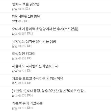
영화나 책을 읽으면

88
4

잡담
티빙 4인팟 1인 충원

5
1

OTT
오디세이 용아맥 초명당에서 본 후기(스포없음)

267
13

잡담
내향인들 심박수 올라가는 상황

895
9

일반
이상적인 키차이

152
5

연애
서울에도 다사랑치킨이생겼구나

221
7

잡담
차트를 모르고 주식하면 안되는 이유

124
1

주식
[조선일보] 이대통령, 향후 20년간 정년 70세로 연장...

570
10

잡담
기름 떡볶이 먹었지롱

216
10

잡담