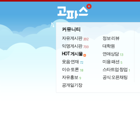
import_export
커뮤니티
자유게시판
정보·리뷰
202
익명게시판
대학원
733
HOT 게시물
연애상담
13
웃음·연재
미용·패션
72
5
이슈·토론
스타트업·창업
18
1
자유홍보
공식 오픈채팅
9
공개일기장