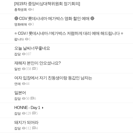
[제19차 중앙비상대책위원회 정기회의]

4
총학생회
🔴 CGV 롯데시네마 메가박스 영화 할인 예매 🔴

3
영화예매
⭐️ CGV / 롯데시네마 / 메가박스 저렴하게 대리 예매 해드립니다 ⭐️

1
팝니다
오늘 날씨너무좋네요

107
잡담
재해자 본인이 안오셨나요?

358
3

일반
여자 입장에서 자기 친동생이랑 동갑인 남자는

44
연애
일본어

50
6

잡담
HONNE - Day 1 ◑

129
5

잡담
돼지가 되어라

112
4

잡담