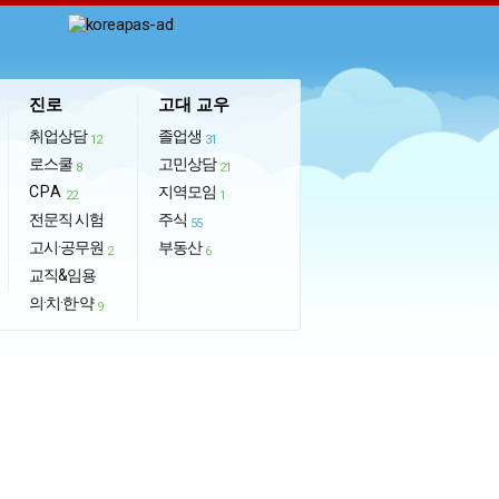
진로
고대 교우
취업상담
졸업생
12
31
로스쿨
고민상담
8
21
CPA
지역모임
22
1
전문직 시험
주식
55
고시·공무원
부동산
2
6
교직&임용
의·치·한·약
9