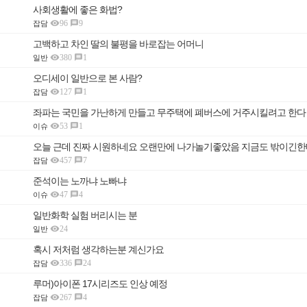
사회생활에 좋은 화법?

96
9

잡담
고백하고 차인 딸의 불평을 바로잡는 어머니

380
1

일반
오디세이 일반으로 본 사람?

127
1

잡담
좌파는 국민을 가난하게 만들고 무주택에 폐버스에 거주시킬려고 한다

53
1

이슈
오늘 근데 진짜 시원하네요 오랜만에 나가놀기좋았음 지금도 밖이긴한

457
7

잡담
준석이는 노까냐 노빠냐

47
4

이슈
일반화학 실험 버리시는 분

24
일반
혹시 저처럼 생각하는분 계신가요

336
24

잡담
루머)아이폰 17시리즈도 인상 예정

267
4

잡담