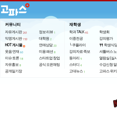
커뮤니티
재학생
자유게시판
정보·리뷰
학과 TALK
학생회
261
1
45
익명게시판
대학원
이중전공
강의평가
733
2
HOT 게시물
연애상담
└ 쿠플라이
학생식
restaurant
20
웃음·연재
미용·패션
강의자료·족보
셔틀버스 
60
8
이슈·토론
스타트업·창업
동아리
열람실 (실
18
9
자유홍보
공식 오픈채팅
스터디
수강신청 
8
4
공개일기장
고대뉴스
고파스 위키
1