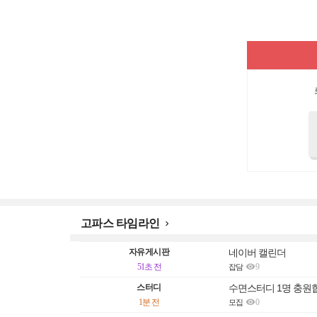
고파스 타임라인

자유게시판
네이버 캘린더

51초 전
9
잡담
스터디
수면스터디 1명 충원

1분 전
0
모집