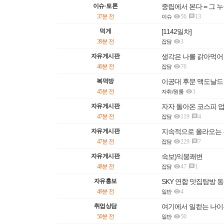
이슈·토론
중립에서 본다 = 그 

37분 전
56
13

이슈
덕게
[1142일차]

39분 전
3
잡담
자유게시판
생각은 나를 갉아먹어

40분 전
76
잡담
복덕방
이공대 후문 맥도날드

45분 전
3
자취/원룸
자유게시판
자자 돌아온 코스피 

47분 전
119
4

잡담
자유게시판
지속적으로 올라오는 

47분 전
229
7

잡담
자유게시판
속보)익붕쾌변

48분 전
47
1

잡담
자유홍보
SKY 연합 맛집탐방 동

49분 전
4
일반
취업상담
여기에서 일컫는 나이

50분 전
50
일반