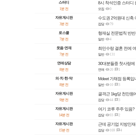
스터디
8시 착석인증 스터디 충

1분 전
0
모집
자유게시판
수도권 2억원대 신축 

3분 전
79
잡담
로스쿨
형재실 전문법칙 반반강

7분 전
4
일반
웃음·연재
최민수랑 결혼 전에 

7분 전
131
일반
연애상담
30대분들중 첫사랑에 

8분 전
20
1

연애
의·치·한·약
Mdeet 가채점 등록

8분 전
10
3

일반
자유게시판
골격근 1kg당 천만원

9분 전
44
3

잡담
자유게시판
여기 코루 주주 있음?

14분 전
93
2

잡담
자유게시판
근데 공기업 지방인재

15분 전
169
4

잡담