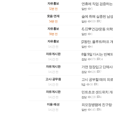
자유홍보
연휴에 직업 검증하는

52분 전
5
일반
웃음·연재
술에 취해 실종된 남성

54분 전
939
2

일반
자유홍보
💪🏻💙건강/운동 의학

59분 전
1
일반
자유홍보
[2동탄, 플루트/하프 

1시간 전
4
일반
자유게시판
8월 9일 다시는 반복

1시간 전
979
34

잡담
자유게시판
가면 정장입고 단체사진

1시간 전
626
7

잡담
고시·공무원
고시 공부할 때의 외

1시간 전
30
1

5급
자유게시판
민트초코 샌드위치 

1시간 전
228
4

잡담
미용·패션
외모정병땜에 친구랑 

1시간 전
145
6

일반