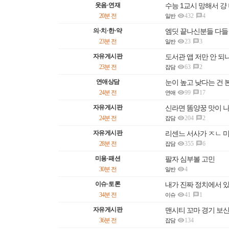
웃음·연재
수능 1교시 망해서 걍

20분 전
432
4

일반
의·치·한·약
엠딧 끝나신분들 다들

23분 전
23
3

일반
자유게시판
도서관 앱 저만 안 되

23분 전
63
2

잡담
연애상담
눈이 높고 낮다는 건

24분 전
99
17

연애
자유게시판
신라면 똠양꿍 맛이 

24분 전
204
2

잡담
자유게시판
리센느 서사가 ㅈㄴ 

28분 전
355
6

잡담
미용·패션
팔자 심부볼 고민

30분 전
4
일반
이슈·토론
내가 진짜 정치에서 

34분 전
41
1

이슈
자유게시판
맨시티 꼬마 경기 보

36분 전
134
잡담