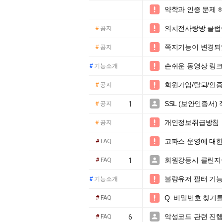
약학과 인증 문제 

#
의치전사랑방 클럽

#
공지
쪽지기능이 변경되

#
공지
손쉬운 동영상 링크

#
기능소개
회원가입/탈퇴/인증 변

#
공지
SSL (보안인증서)

#
공지
1
개인정보취급방침

#
공지
고파스 운영에 대한

#
FAQ
회원강등시 클린지

#
FAQ
1
불량유저 필터 기능

#
기능소개
Q: 비밀번호 찾기

#
FAQ
악성코드 관련 진

#
FAQ
6