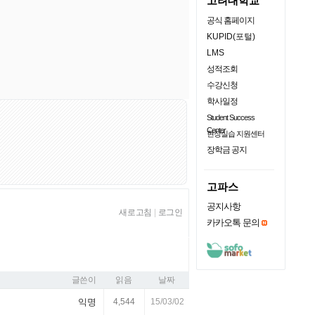
고려대학교
공식 홈페이지
KUPID(포털)
LMS
성적조회
수강신청
학사일정
Student Success
Center
현장실습 지원센터
장학금 공지
고파스
공지사항
새로고침
|
로그인
카카오톡 문의
글쓴이
읽음
날짜
익명
4,544
15/03/02