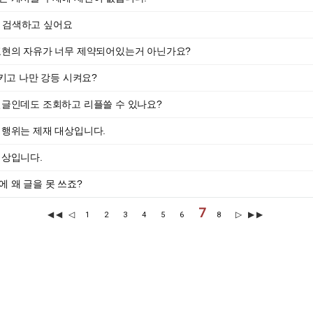
이상 검색하고 싶어요
표현의 자유가 너무 제약되어있는거 아닌가요?
시키고 나만 강등 시켜요?
글인데도 조회하고 리플쓸 수 있나요?
 행위는 제재 대상입니다.
대상입니다.
 왜 글을 못 쓰죠?
7
◀◀
◁
▷
▶▶
1
2
3
4
5
6
8