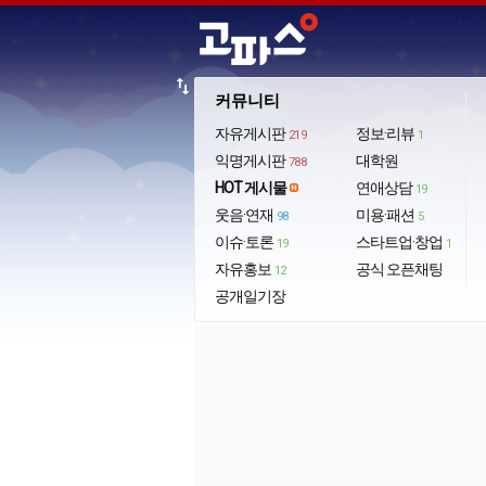
import_export
커뮤니티
자유게시판
정보·리뷰
219
1
익명게시판
대학원
788
HOT 게시물
연애상담
19
웃음·연재
미용·패션
98
5
이슈·토론
스타트업·창업
19
1
자유홍보
공식 오픈채팅
12
공개일기장