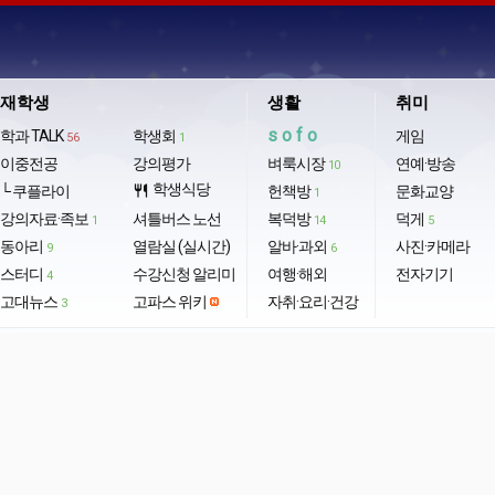
재학생
생활
취미
sofo
학과 TALK
학생회
게임
56
1
이중전공
강의평가
벼룩시장
연예·방송
10
학생식당
└ 쿠플라이
restaurant
헌책방
문화교양
1
강의자료·족보
셔틀버스 노선
복덕방
덕게
1
14
5
동아리
열람실 (실시간)
알바·과외
사진·카메라
9
6
스터디
수강신청 알리미
여행·해외
전자기기
4
고대뉴스
고파스 위키
자취·요리·건강
3