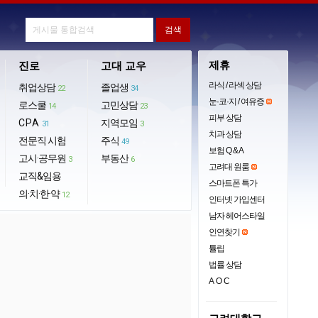
제휴
진로
고대 교우
라식 / 라섹 상담
취업상담
졸업생
22
34
눈·코·지 / 여유증
로스쿨
고민상담
14
23
피부 상담
CPA
지역모임
31
3
치과 상담
전문직 시험
주식
49
보험 Q & A
고시·공무원
부동산
3
6
고려대 원룸
교직&임용
스마트폰 특가
의·치·한·약
12
인터넷 가입센터
남자 헤어스타일
인연찾기
튤립
법률 상담
AOC