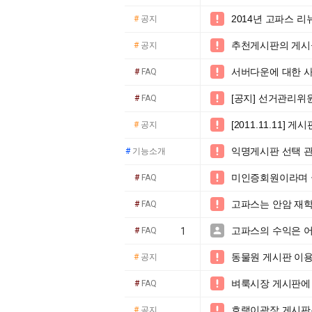
2014년 고파스 

#
공지
추천게시판의 게시

#
공지
서버다운에 대한 

#
FAQ
[공지] 선거관리위

#
FAQ
[2011.11.11] 

#
공지
익명게시판 선택 

#
기능소개
미인증회원이라며 

#
FAQ
고파스는 안암 재

#
FAQ
고파스의 수익은 어

#
FAQ
1
동물원 게시판 이

#
공지
벼룩시장 게시판에 

#
FAQ
호랭이광장 게시판

#
공지