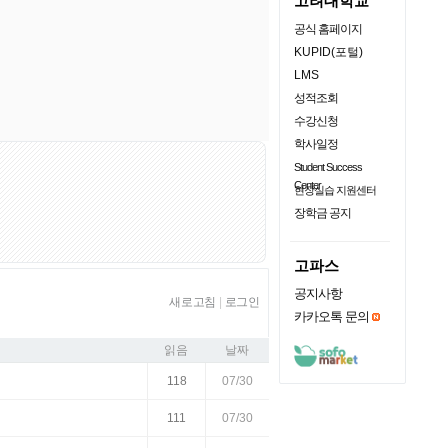
고려대학교
공식 홈페이지
KUPID(포털)
LMS
성적조회
수강신청
학사일정
Student Success
Center
현장실습 지원센터
장학금 공지
고파스
공지사항
새로고침
|
로그인
카카오톡 문의
읽음
날짜
118
07/30
111
07/30