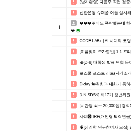
(남자환영) 다음주 직업 검

신한은행 슈퍼쏠 어플 설치

❤️❤️❤️주식도 폭락했는데 

1
❤️

CODE LAB+ | AI 시대의 

[여름맞이 추가할인] 1:1 

👄[D-8] 대학생 발표 연합 

로스쿨 포스트 리트(자기소개서 

D-day 🐿️취향과 대화가 통하는

[UN SDSN] 제17기 청년위원

[시간당 최소 20,000원]

사례🅾️ IRP(개인형 퇴직연금

🧠[심리학 연구참여자 모집] 만 
