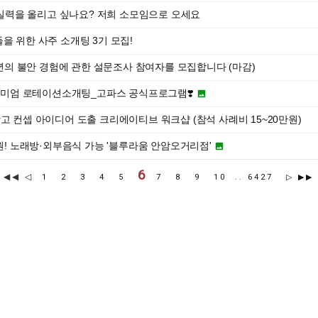
영어 실력을 올리고 싶나요? 저희 소모임으로 오세요
들을 위한 사주 소개팅 3기 모집!
 청년의 불안 경험에 관한 설문조사 참여자를 모집합니다 (마감)
프리미엄 로테이션소개팅_고파스 공식프로그램❣️

고 컨셉 아이디어 도출 크리에이티브 워크샵 (참석 사례비 15~20만원)
0원! 노래방·외부음식 가능 '블루라움 안암오거리점'

6
◀◀
◁
1
2
3
4
5
7
8
9
10
..
6427
▷
▶▶