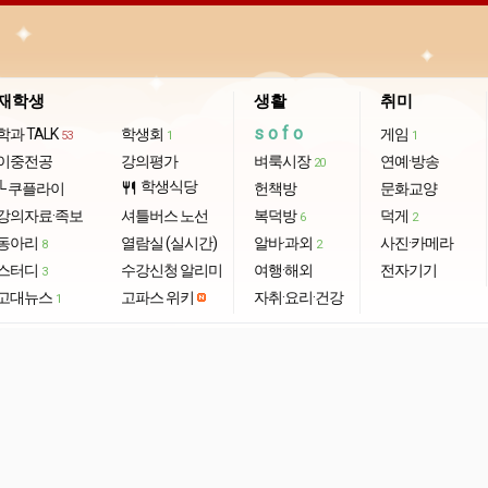
재학생
생활
취미
sofo
학과 TALK
학생회
게임
53
1
1
이중전공
강의평가
벼룩시장
연예·방송
20
학생식당
└ 쿠플라이
restaurant
헌책방
문화교양
강의자료·족보
셔틀버스 노선
복덕방
덕게
6
2
동아리
열람실 (실시간)
알바·과외
사진·카메라
8
2
스터디
수강신청 알리미
여행·해외
전자기기
3
고대뉴스
고파스 위키
자취·요리·건강
1