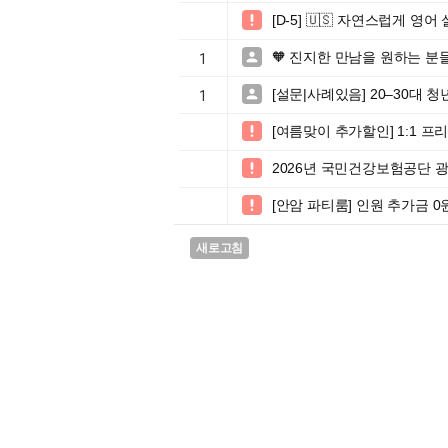
[D-5] 🇺🇸 자연스럽게 

🧡 진지한 만남을 원하는 분

1
[설문|사례있음] 20–30대

1
[여름맞이 추가할인] 1:1 

2026년 국민건강보험공단 광

[안암 파티룸] 인원 추가금 

새로고침