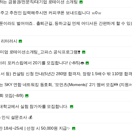
증하는 금융권/전문직/대기업 로테이션 소개팅

해주고 추천인 입력해주시면 커피쿠폰 보내드립니다 ㅠ0ㅠ
한푼이라도 벌어야죠.. 출퇴근길, 등하교길 언제 어디서든 간편하게 할 수 있는
코딩 리터러시

프리미엄 로테이션소개팅_고파스 공식프로그램❣️

동아리 포커스립에서 20기를 모집합니다! (~8/5)👄

등) 컨설팅 신청 안내(5년간 280명 합격자, 정량 1.5배수 밖 110명 합
 SKY 연합 네트워킹 동호회, ‘모먼츠(Moments)’ 2기 멤버 모집👬 (지원서 작성
회 모집(~8/9)

 경희대학교에서 실험 참가자를 모집합니다.

) 인식 설문조사 💰
18세~25세 | 선정 시 50,000원 지급✨
