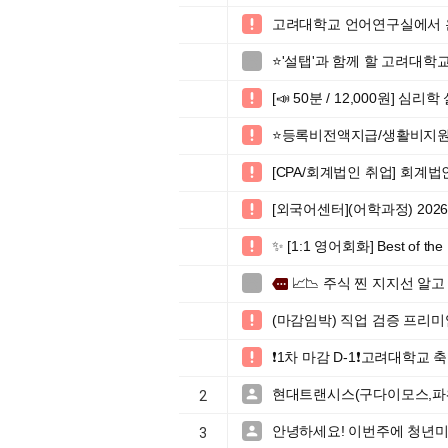
고려대학교 언어연구실에서 

⭐'설탭'과 함께 할 고려대

[📣 50분 / 12,000원] 심

⭐️등록비전액지급/생활비지원

[CPA/회계법인 취업] 회계

[외국어센터](어학과정) 20

✨ [1:1 영어회화] Best of

📈📉 주식 찐 지지선 알고

more
(마감임박) 직업 검증 프리

❗️1차 마감 D-1❗️고려대학

현대트랜시스(구다이모스,파

2
안녕하세요! 이번주에 청년미

3