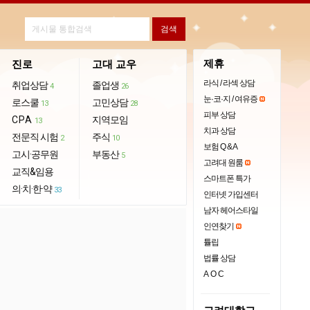
제휴
진로
고대 교우
라식 / 라섹 상담
취업상담
졸업생
4
26
눈·코·지 / 여유증
로스쿨
고민상담
13
28
피부 상담
CPA
지역모임
13
치과 상담
전문직 시험
주식
2
10
보험 Q & A
고시·공무원
부동산
5
고려대 원룸
교직&임용
스마트폰 특가
의·치·한·약
33
인터넷 가입센터
남자 헤어스타일
인연찾기
튤립
법률 상담
AOC