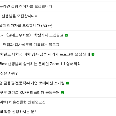
온라인 실험 참여자를 모집합니다
학교 선생님을 모집합니다⭐
리학 실험 참가자를 모집합니다 (7/27~)
⭐️ 《고대교우회보》 학생기자 모집공고

법인 면접과 감사실무를 기록하는 블로그
26학년도 재학생 어학 강좌 집중 패키지 프로그램 모집 안내

 the Best 선생님과 함께하는 온라인 Zoom 1:1 영어회화
 싶은 사람?
미엄 금융권/전문직/대기업 로테이션 소개팅

교 축구부 프런트 KUFF 레플리카 공동구매

워텍) 채용전환형 인턴쉽모집
래적금 신청하시는 분!!