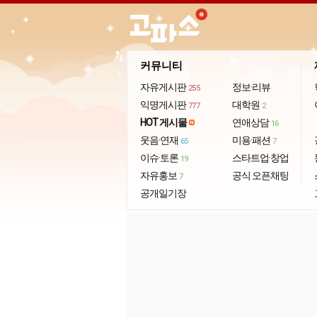
import_export
커뮤니티
자유게시판
정보·리뷰
255
익명게시판
대학원
777
2
HOT 게시물
연애상담
16
웃음·연재
미용·패션
65
7
이슈·토론
스타트업·창업
19
자유홍보
공식 오픈채팅
7
공개일기장