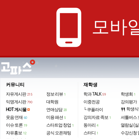
phone_android
모바일
커뮤니티
재학생
자유게시판
정보·리뷰
학과 TALK
학생회
215
1
59
1
익명게시판
대학원
이중전공
강의평가
790
학생식
HOT 게시물
연애상담
└ 쿠플라이
restaurant
20
웃음·연재
미용·패션
강의자료·족보
셔틀버스 
60
5
1
이슈·토론
스타트업·창업
동아리
열람실 (실
19
1
4
자유홍보
공식 오픈채팅
스터디
수강신청 
12
1