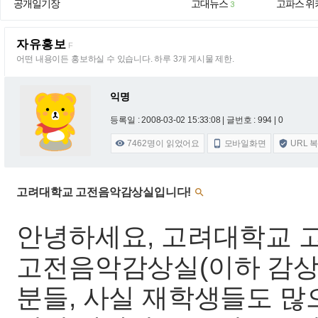
공개일기장
고대뉴스
고파스 위
3
자유홍보
F
어떤 내용이든 홍보하실 수 있습니다. 하루 3개 게시물 제한.
익명
등록일 : 2008-03-02 15:33:08
| 글번호 : 994 | 0
7462
명이 읽었어요
모바일화면
URL 



고려대학교 고전음악감상실입니다!

안녕하세요, 고려대학교 
고전음악감상실(이하 감상
분들, 사실 재학생들도 