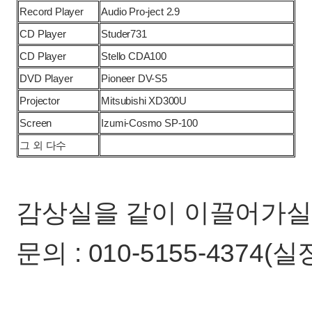
Record Player
Audio Pro-ject 2.9
CD Player
Studer731
CD Player
Stello CDA100
DVD Player
Pioneer DV-S5
Projector
Mitsubishi XD300U
Screen
Izumi-Cosmo SP-100
그 외 다수
감상실을 같이 이끌어가실
문의 : 010-5155-4374(실