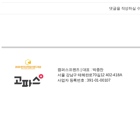
댓글을 작성하실 수
캠퍼스프렌즈 | 대표 : 박종찬
서울 강남구 테헤란로70길12 402-418A
사업자 등록번호 : 391-01-00107