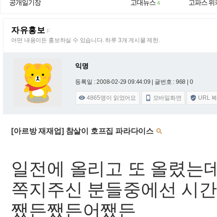
공개일기장
고대뉴스
고파스 위
4
자유홍보
F
어떤 내용이든 홍보하실 수 있습니다. 하루 3개 게시물 제한.
익명
등록일 : 2008-02-29 09:44:09
| 글번호 : 968 | 0
4865
명이 읽었어요
모바일화면
URL 



[아르방 재재업] 참살이 호프집 파라다이스

일전에 올리고 또 올렸는데
쪽지주신 분들중에선 시간이
쨌든쨌든어쨌든