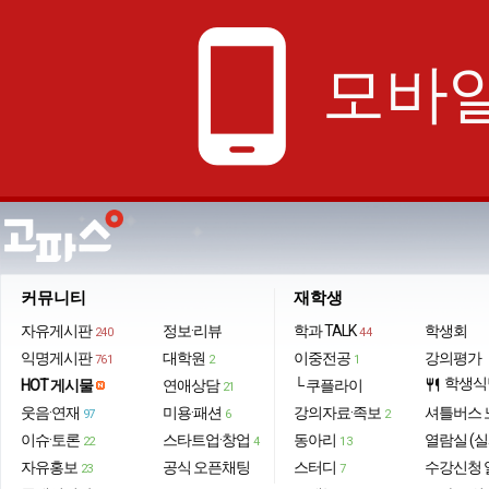
phone_android
모바일
커뮤니티
재학생
자유게시판
정보·리뷰
학과 TALK
학생회
240
44
익명게시판
대학원
이중전공
강의평가
761
2
1
학생식
HOT 게시물
연애상담
└ 쿠플라이
restaurant
21
웃음·연재
미용·패션
강의자료·족보
셔틀버스 
97
6
2
이슈·토론
스타트업·창업
동아리
열람실 (실
22
4
13
자유홍보
공식 오픈채팅
스터디
수강신청 
23
7