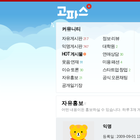
import_export
커뮤니티
자유게시판
정보·리뷰
217
익명게시판
대학원
747
2
HOT 게시물
연애상담
30
웃음·연재
미용·패션
91
4
이슈·토론
스타트업·창업
30
2
자유홍보
공식 오픈채팅
21
공개일기장
자유홍보
F
어떤 내용이든 홍보하실 수 있습니다. 하루 3개 
익명
등록일 : 2009-09-01 1