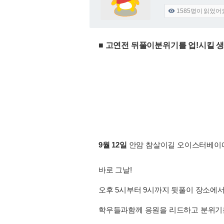
1585
명이 읽었어

■ 고연전 뒤풀이분위기를 업!시킬 
9월 12일
안암 참살이길 오이스터베이에
바로 그날!
오후 5시부터 9시까지 뒷풀이 장소에
학우들과함께 응원을 리드하고 분위기를