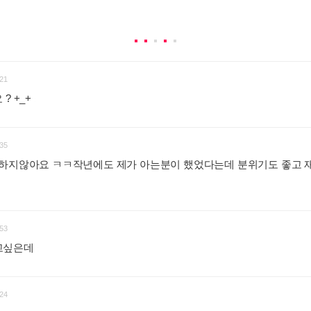
21
? +_+
:
35
상하지않아요 ㅋㅋ작년에도 제가 아는분이 했었다는데 분위기도 좋고
53
고싶은데
:
24