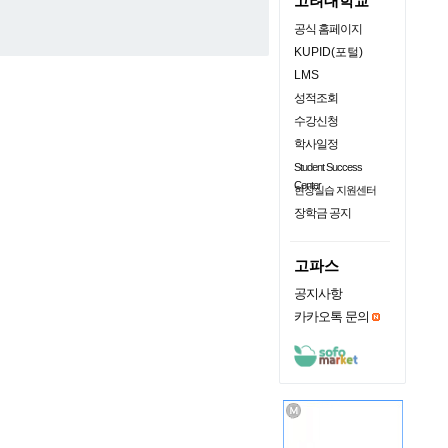
고려대학교
공식 홈페이지
KUPID(포털)
LMS
성적조회
수강신청
학사일정
Student Success
Center
현장실습 지원센터
장학금 공지
고파스
공지사항
카카오톡 문의