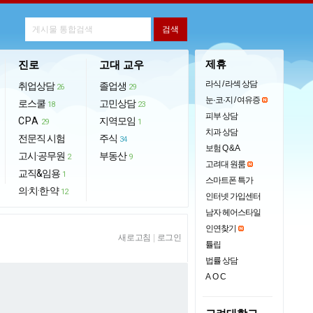
제휴
진로
고대 교우
라식 / 라섹 상담
취업상담
졸업생
26
29
눈·코·지 / 여유증
로스쿨
고민상담
18
23
피부 상담
CPA
지역모임
29
1
치과 상담
전문직 시험
주식
34
보험 Q & A
고시·공무원
부동산
2
9
고려대 원룸
교직&임용
1
스마트폰 특가
의·치·한·약
12
인터넷 가입센터
남자 헤어스타일
인연찾기
새로고침
|
로그인
튤립
법률 상담
AOC