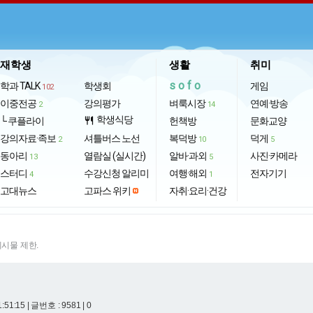
재학생
생활
취미
sofo
학과 TALK
학생회
게임
102
이중전공
강의평가
벼룩시장
연예·방송
2
14
학생식당
└ 쿠플라이
restaurant
헌책방
문화교양
강의자료·족보
셔틀버스 노선
복덕방
덕게
2
10
5
동아리
열람실 (실시간)
알바·과외
사진·카메라
13
5
스터디
수강신청 알리미
여행·해외
전자기기
4
1
고대뉴스
고파스 위키
자취·요리·건강
게시물 제한.
1:51:15
| 글번호 : 9581 | 0