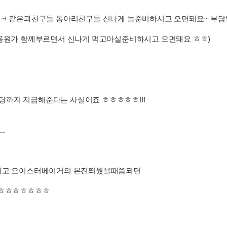
요ㅋ 같은과친구들 동아리친구들 신나게 놀준비하시고 오면돼요~ 부담없
 응원가 함께부르면서 신나게 먹고마실준비하시고 오면돼요 ㅎㅎ)
까지 지급해준다는 사실이죠 ㅎㅎㅎㅎㅎ!!!
~
가지고 오이스터베이거의 본진띄웠을때쯤되면
ㅎㅎㅎㅎㅎㅎㅎㅎ