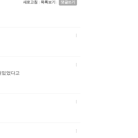
새로고침
목록보기
댓글쓰기
|
|


 재밌었다고

