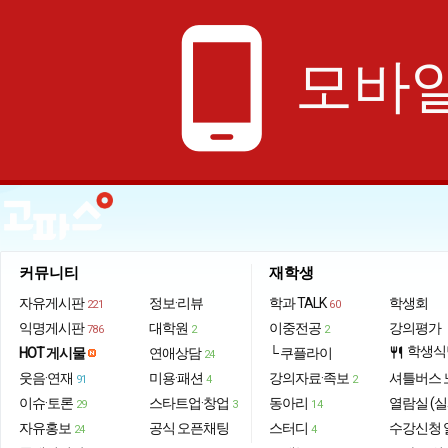
phone_android
모바일
커뮤니티
재학생
자유게시판
정보·리뷰
학과 TALK
학생회
221
60
익명게시판
대학원
이중전공
강의평가
786
2
2
학생식
HOT 게시물
연애상담
└ 쿠플라이
restaurant
24
웃음·연재
미용·패션
강의자료·족보
셔틀버스 
91
4
2
이슈·토론
스타트업·창업
동아리
열람실 (실
29
3
14
자유홍보
공식 오픈채팅
스터디
수강신청 
24
4