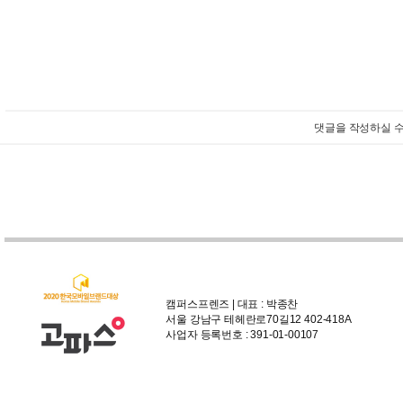
댓글을 작성하실 수
캠퍼스프렌즈 | 대표 : 박종찬
서울 강남구 테헤란로70길12 402-418A
사업자 등록번호 : 391-01-00107