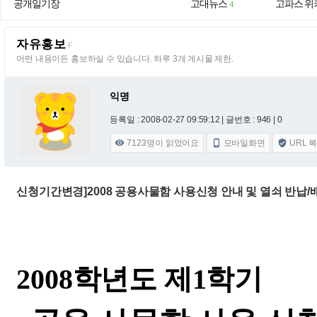
공개일기장
고대뉴스
고파스 위
4
자유홍보
F
어떤 내용이든 홍보하실 수 있습니다. 하루 3개 게시물 제한.
익명
등록일 : 2008-02-27 09:59:12
| 글번호 : 946 | 0
7123
명이 읽었어요
모바일화면
URL 



신청기간변경]2008 공용사물함 사용신청 안내 및 열쇠 반납/
2008학년도 제1학기