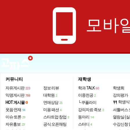
phone_android
모바일
커뮤니티
재학생
자유게시판
정보·리뷰
학과 TALK
학생회
223
60
익명게시판
대학원
이중전공
강의평가
788
2
2
학생식
HOT 게시물
연애상담
└ 쿠플라이
restaurant
25
웃음·연재
미용·패션
강의자료·족보
셔틀버스 
94
4
2
이슈·토론
스타트업·창업
동아리
열람실 (실
29
2
14
자유홍보
공식 오픈채팅
스터디
수강신청 
23
4