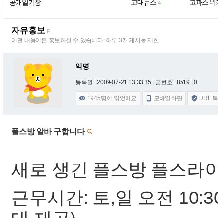
공개일기장
고대뉴스
고파스 위
4
자유홍보
F
어떤 내용이든 홍보하실 수 있습니다. 하루 3개 게시물 제한.
익명
등록일 : 2009-07-21 13:33:35
| 글번호 : 8519 | 0
1945
명이 읽었어요
모바일화면
URL 



플스방 알바 구합니다

새로 생긴 플스방 플스라
근무시간: 토,일 오전 10:3