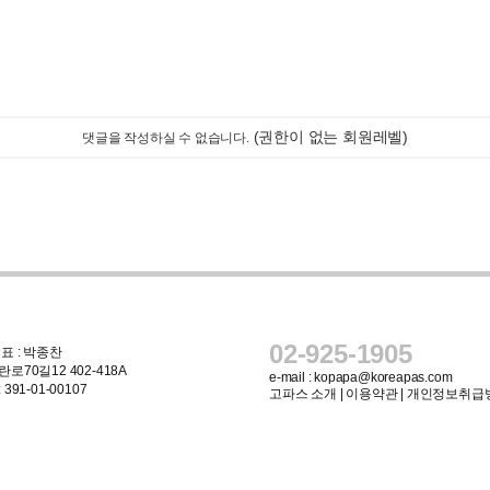
(권한이 없는 회원레벨)
댓글을 작성하실 수 없습니다.
02-925-1905
표 : 박종찬
로70길12 402-418A
e-mail :
kopapa@koreapas.com
91-01-00107
고파스 소개
|
이용약관
|
개인정보취급