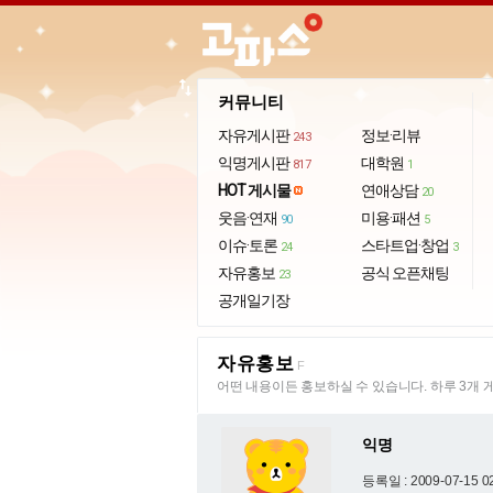
import_export
커뮤니티
자유게시판
정보·리뷰
243
익명게시판
대학원
817
1
HOT 게시물
연애상담
20
웃음·연재
미용·패션
90
5
이슈·토론
스타트업·창업
24
3
자유홍보
공식 오픈채팅
23
공개일기장
자유홍보
F
어떤 내용이든 홍보하실 수 있습니다. 하루 3개 
익명
등록일 : 2009-07-15 0