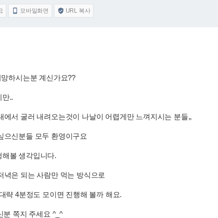
요
모바일화면
URL 복사


 희망하시는분 계신가요??
만..
대에서 굴러 내려오는것이 나날이 어렵게만 느껴지시는 분들,,
 싶으신분들 모두 환영이구요
행해볼 생각입니다.
 저녁은 되는 사람만 먹는 방식으로
대략 4분정도 모이면 진행해 볼까 해요.
분 쪽지 주세요 ^_^