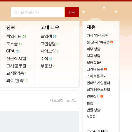
제휴
진로
고대 교우
라식 / 라섹 상담
취업상담
졸업생
28
35
눈·코·지 / 여유증
로스쿨
고민상담
17
23
피부 상담
CPA
지역모임
36
2
치과 상담
전문직 시험
주식
1
41
보험 Q & A
고시·공무원
부동산
1
7
고려대 원룸
교직&임용
1
스마트폰 특가
의·치·한·약
17
인터넷 가입센터
남자 헤어스타일
인연찾기
새로고침
|
로그인
튤립
법률 상담
AOC