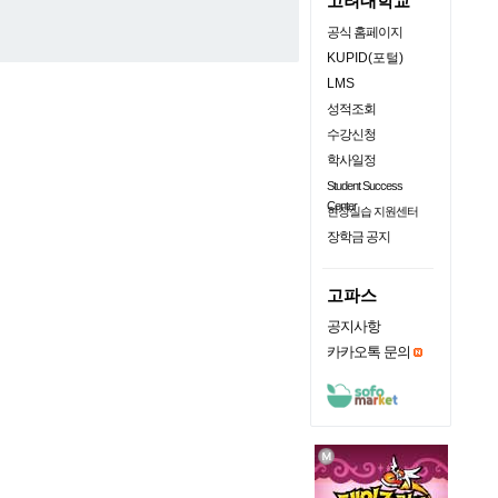
고려대학교
공식 홈페이지
KUPID(포털)
LMS
성적조회
수강신청
학사일정
Student Success
Center
현장실습 지원센터
장학금 공지
고파스
공지사항
카카오톡 문의