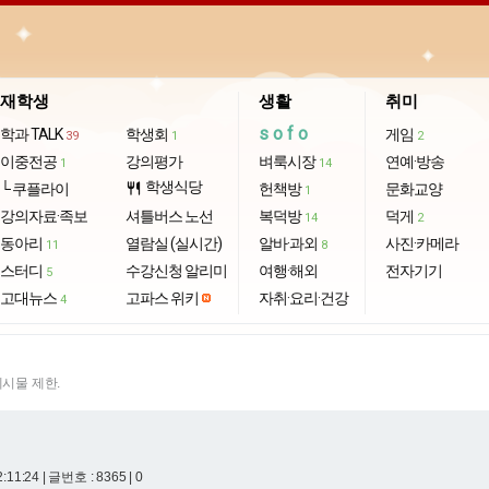
재학생
생활
취미
sofo
학과 TALK
학생회
게임
39
1
2
이중전공
강의평가
벼룩시장
연예·방송
1
14
학생식당
└ 쿠플라이
restaurant
헌책방
문화교양
1
강의자료·족보
셔틀버스 노선
복덕방
덕게
14
2
동아리
열람실 (실시간)
알바·과외
사진·카메라
11
8
스터디
수강신청 알리미
여행·해외
전자기기
5
고대뉴스
고파스 위키
자취·요리·건강
4
게시물 제한.
2:11:24
| 글번호 : 8365 | 0