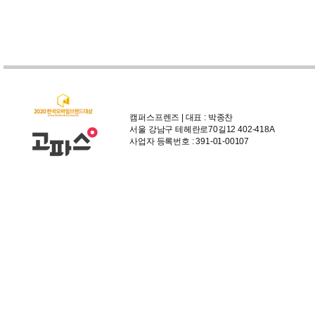
캠퍼스프렌즈 | 대표 : 박종찬
서울 강남구 테헤란로70길12 402-418A
사업자 등록번호 : 391-01-00107