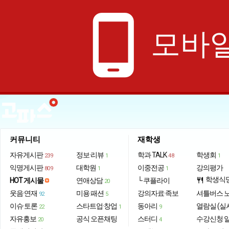
phone_android
모바일
커뮤니티
재학생
자유게시판
정보·리뷰
학과 TALK
학생회
239
1
48
1
익명게시판
대학원
이중전공
강의평가
809
1
1
학생식
HOT 게시물
연애상담
└ 쿠플라이
restaurant
20
웃음·연재
미용·패션
강의자료·족보
셔틀버스 
92
5
이슈·토론
스타트업·창업
동아리
열람실 (실
22
1
9
자유홍보
공식 오픈채팅
스터디
수강신청 
20
4