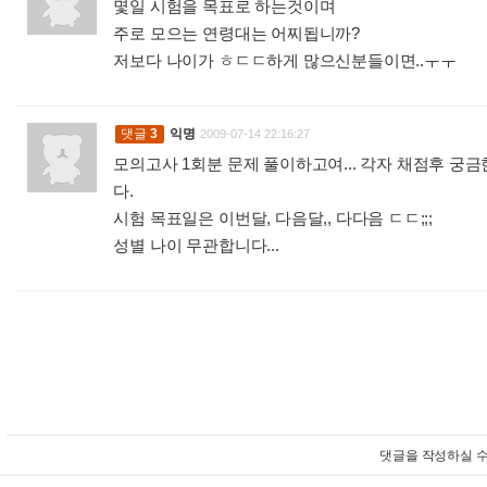
몇일 시험을 목표로 하는것이며
주로 모으는 연령대는 어찌됩니까?
저보다 나이가 ㅎㄷㄷ하게 많으신분들이면..ㅜㅜ
:
댓글
3
익명
2009-07-14 22:16:27
모의고사 1회분 문제 풀이하고여... 각자 채점후 궁
다.
시험 목표일은 이번달, 다음달,, 다다음 ㄷㄷ;;;
성별 나이 무관합니다...
:
댓글을 작성하실 수