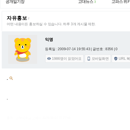
공개일기장
고대뉴스
고파스 위
3
자유홍보
F
어떤 내용이든 홍보하실 수 있습니다. 하루 3개 게시물 제한.
익명
등록일 : 2009-07-14 19:55:43
| 글번호 : 8356 | 0
1986
명이 읽었어요
모바일화면
URL 



.

.
출처 : 고려대학교 고파스 2026-08-07 22:27:49: