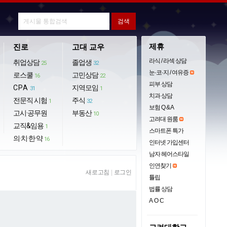
제휴
진로
고대 교우
라식 / 라섹 상담
취업상담
졸업생
25
32
눈·코·지 / 여유증
로스쿨
고민상담
16
22
피부 상담
CPA
지역모임
31
1
치과 상담
전문직 시험
주식
1
32
보험 Q & A
고시·공무원
부동산
10
고려대 원룸
교직&임용
1
스마트폰 특가
의·치·한·약
16
인터넷 가입센터
남자 헤어스타일
인연찾기
새로고침
|
로그인
튤립
법률 상담
AOC