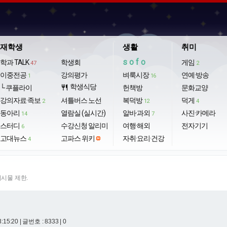
재학생
생활
취미
sofo
학과 TALK
학생회
게임
47
2
이중전공
강의평가
벼룩시장
연예·방송
1
16
학생식당
└ 쿠플라이
restaurant
헌책방
문화교양
강의자료·족보
셔틀버스 노선
복덕방
덕게
2
12
4
동아리
열람실 (실시간)
알바·과외
사진·카메라
14
7
스터디
수강신청 알리미
여행·해외
전자기기
6
고대뉴스
고파스 위키
자취·요리·건강
4
게시물 제한.
3:15:20
| 글번호 : 8333 | 0