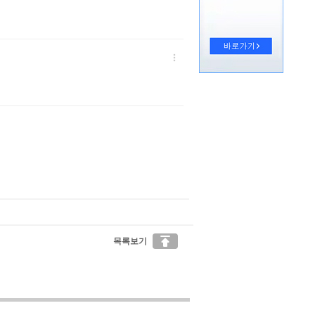


목록보기