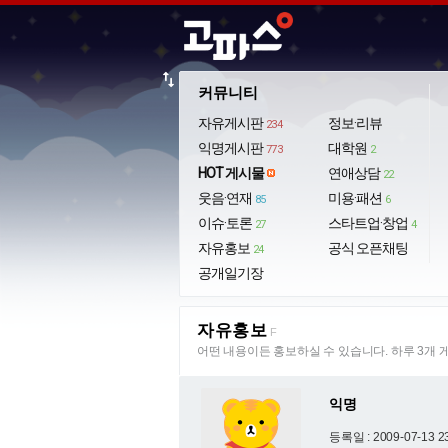
import_export
커뮤니티
자유게시판
정보·리뷰
234
익명게시판
대학원
773
2
HOT 게시물
연애상담
22
웃음·연재
미용·패션
85
6
이슈·토론
스타트업·창업
27
4
자유홍보
공식 오픈채팅
24
공개일기장
자유홍보
F
어떤 내용이든 홍보하실 수 있습니다. 하루 3개 
익명
등록일 : 2009-07-13 2