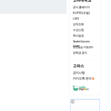
고려대학교
공식 홈페이지
KUPID(포털)
LMS
성적조회
수강신청
학사일정
Student Success
Center
현장실습 지원센터
장학금 공지
고파스
공지사항
카카오톡 문의